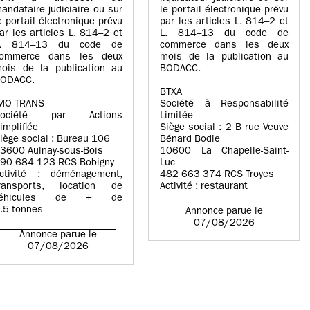
andataire judiciaire ou sur
le portail électronique prévu
e portail électronique prévu
par les articles L. 814–2 et
ar les articles L. 814–2 et
L. 814–13 du code de
L. 814–13 du code de
commerce dans les deux
ommerce dans les deux
mois de la publication au
ois de la publication au
BODACC.
ODACC.
BTXA
MO TRANS
Société à Responsabilité
Société par Actions
Limitée
implifiée
Siège social : 2 B rue Veuve
iège social : Bureau 106
Bénard Bodie
3600 Aulnay-sous-Bois
10600 La Chapelle-Saint-
90 684 123 RCS Bobigny
Luc
ctivité : déménagement,
482 663 374 RCS Troyes
ransports, location de
Activité : restaurant
véhicules de + de
.5 tonnes
Annonce parue le
07/08/2026
Annonce parue le
07/08/2026