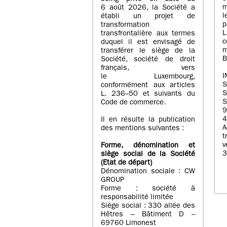
m
6 août 2026, la Société a
l
établi un projet de
p
transformation
transfrontalière aux termes
c
duquel il est envisagé de
m
transférer le siège de la
B
Société, société de droit
français, vers
I
le Luxembourg,
conformément aux articles
S
L. 236–50 et suivants du
S
Code de commerce.
9
4
Il en résulte la publication
A
des mentions suivantes :
t
Forme, dénomination et
3
siège social de la Société
(Etat
de départ
)
Dénomination sociale : CW
GROUP
Forme : société à
responsabilité limitée
Siège social : 330 allée des
Hêtres – Bâtiment D –
69760 Limonest