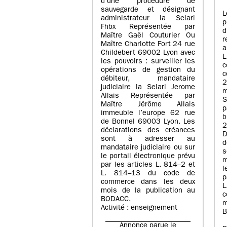
d’une procédure de
sauvegarde et désignant
L
administrateur la Selarl
p
Fhbx Représentée par
Maître Gaël Couturier Ou
r
Maître Charlotte Fort 24 rue
a
Childebert 69002 Lyon avec
les pouvoirs : surveiller les
opérations de gestion du
c
débiteur, mandataire
2
judiciaire la Selarl Jerome
m
Allais Représentée par
S
Maître Jérôme Allais
p
immeuble l’europe 62 rue
de Bonnel 69003 Lyon. Les
déclarations des créances
D
sont à adresser au
d
mandataire judiciaire ou sur
le portail électronique prévu
m
par les articles L. 814–2 et
l
L. 814–13 du code de
p
commerce dans les deux
mois de la publication au
c
BODACC.
m
Activité : enseignement
B
Annonce parue le