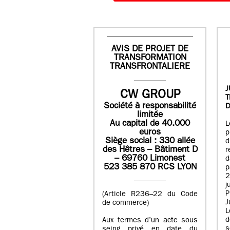
AVIS DE PROJET DE
TRANSFORMATION
TRANSFRONTALIERE
J
CW GROUP
Société à responsabilité
D
limitée
Au capital de 40.000
L
euros
p
Siège social : 330 allée
des Hêtres – Bâtiment D
r
– 69760 Limonest
d
523 385 870 RCS LYON
p
2
j
P
(Article R236–22 du Code
J
de commerce)
L
d
Aux termes d’un acte sous
seing privé en date du