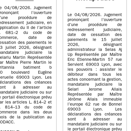
e 04/08/2026. Jugement
rononçant l’ouverture
Le 04/08/2026. Jugement
d’une procédure de
prononçant l’ouverture
edressement judiciaire, en
d’une procédure de
pplication du II de l’article
redressement judiciaire,
L. 681–2 du code de
date de cessation des
commerce, date de
paiements le 15 juillet
essation des paiements le
2026, désignant
3 juillet 2026, désignant
administrateur la Selas Aj
andataire judiciaire la
Up Représentée par Maître
elarlu Martin Représentée
Eric Etienne-Martin 57 rue
ar Maître Pierre Martin le
Servient 69003 Lyon, avec
britannia batiment b
les pouvoirs : assister le
20 boulevard Eugène
débiteur dans tous les
eruelle 69003 Lyon. Les
actes concernant la gestion,
éclarations des créances
mandataire judiciaire la
sont à adresser au
Selarl Jerome Allais
andataire judiciaire ou sur
Représentée par Maître
e portail électronique prévu
Jérôme Allais immeuble
ar les articles L. 814–2 et
l’europe 62 rue de Bonnel
L. 814–13 du code de
69003 Lyon. Les
ommerce dans les deux
déclarations des créances
ois de la publication au
sont à adresser au
ODACC.
mandataire judiciaire ou sur
le portail électronique prévu