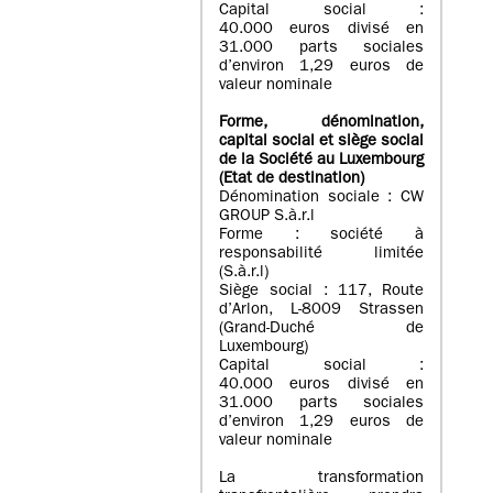
Capital social :
40.000 euros divisé en
31.000 parts sociales
d’environ 1,29 euros de
valeur nominale
Forme, dénomination
,
capital social
et siège social
de la Société au Luxembourg
(Etat d
e destination
)
Dénomination sociale : CW
GROUP S.à.r.l
Forme : société à
responsabilité limitée
(S.à.r.l)
Siège social : 117, Route
d’Arlon, L-8009 Strassen
(Grand-Duché de
Luxembourg)
Capital social :
40.000 euros divisé en
31.000 parts sociales
d’environ 1,29 euros de
valeur nominale
La transformation