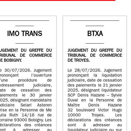
IMO TRANS
BTXA
UGEMENT DU GREFFE DU
JUGEMENT DU GREFFE DU
TRIBUNAL DE COMMERCE
TRIBUNAL DE COMMERCE
E BOBIGNY.
DE TROYES.
e 30/07/2026. Jugement
Le 28/07/2026. Jugement
rononçant l’ouverture
prononçant la liquidation
d’une procédure de
judiciaire, date de cessation
edressement judiciaire,
des paiements le 21 janvier
ate de cessation des
2025, désignant liquidateur
aiements le 30 janvier
SCP Denis Hazane – Sylvie
025, désignant mandataire
Duval en la Personne de
udiciaire Selarl Asteren
Maître Denis Hazane
rise en la Personne de Me
32 boulevard Victor Hugo
ulia Ruth 14/16 rue de
10000 Troyes. Les
orraine 93000 Bobigny. Les
déclarations des créances
éclarations des créances
sont à adresser au
sont à adresser au
liquidateur judiciaire ou sur