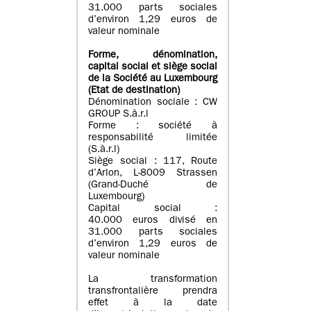
31.000 parts sociales
d’environ 1,29 euros de
valeur nominale
Forme, dénomination
,
capital social
et siège social
de la Société au Luxembourg
(Etat d
e destination
)
Dénomination sociale : CW
GROUP S.à.r.l
Forme : société à
responsabilité limitée
(S.à.r.l)
Siège social : 117, Route
d’Arlon, L-8009 Strassen
(Grand-Duché de
Luxembourg)
Capital social :
40.000 euros divisé en
31.000 parts sociales
d’environ 1,29 euros de
valeur nominale
La transformation
transfrontalière prendra
effet à la date