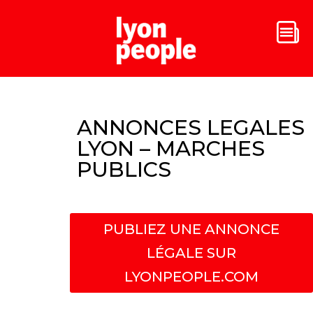
ANNONCES LEGALES
LYON – MARCHES
PUBLICS
PUBLIEZ UNE ANNONCE
LÉGALE SUR
LYONPEOPLE.COM