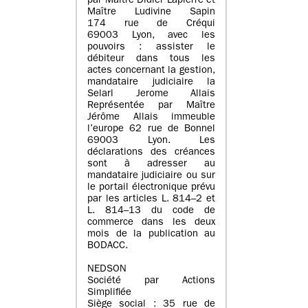
par Maître Didier Lapierre et
Maître Ludivine Sapin
174 rue de Créqui
69003 Lyon, avec les
pouvoirs : assister le
débiteur dans tous les
actes concernant la gestion,
mandataire judiciaire la
Selarl Jerome Allais
Représentée par Maître
Jérôme Allais immeuble
l’europe 62 rue de Bonnel
69003 Lyon. Les
déclarations des créances
sont à adresser au
mandataire judiciaire ou sur
le portail électronique prévu
par les articles L. 814–2 et
L. 814–13 du code de
commerce dans les deux
mois de la publication au
BODACC.
NEDSON
Société par Actions
Simplifiée
Siège social : 35 rue de