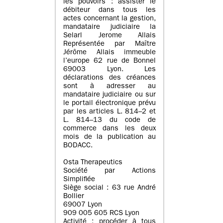
les pouvoirs : assister le
débiteur dans tous les
actes concernant la gestion,
mandataire judiciaire la
Selarl Jerome Allais
Représentée par Maître
Jérôme Allais immeuble
l’europe 62 rue de Bonnel
69003 Lyon. Les
déclarations des créances
sont à adresser au
mandataire judiciaire ou sur
le portail électronique prévu
par les articles L. 814–2 et
L. 814–13 du code de
commerce dans les deux
mois de la publication au
BODACC.
Osta Therapeutics
Société par Actions
Simplifiée
Siège social : 63 rue André
Bollier
69007 Lyon
909 005 605 RCS Lyon
Activité : procéder à tous