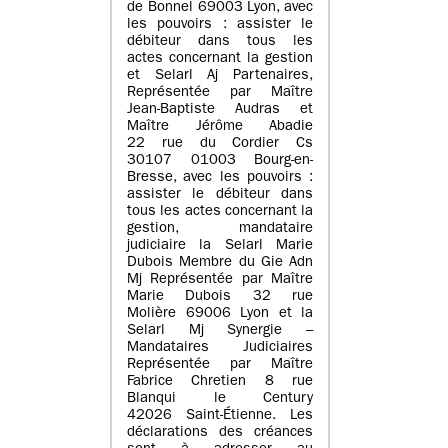
de Bonnel 69003 Lyon, avec
les pouvoirs : assister le
débiteur dans tous les
actes concernant la gestion
et Selarl Aj Partenaires,
Représentée par Maître
Jean-Baptiste Audras et
Maître Jérôme Abadie
22 rue du Cordier Cs
30107 01003 Bourg-en-
Bresse, avec les pouvoirs :
assister le débiteur dans
tous les actes concernant la
gestion, mandataire
judiciaire la Selarl Marie
Dubois Membre du Gie Adn
Mj Représentée par Maître
Marie Dubois 32 rue
Molière 69006 Lyon et la
Selarl Mj Synergie –
Mandataires Judiciaires
Représentée par Maître
Fabrice Chretien 8 rue
Blanqui le Century
42026 Saint-Étienne. Les
déclarations des créances