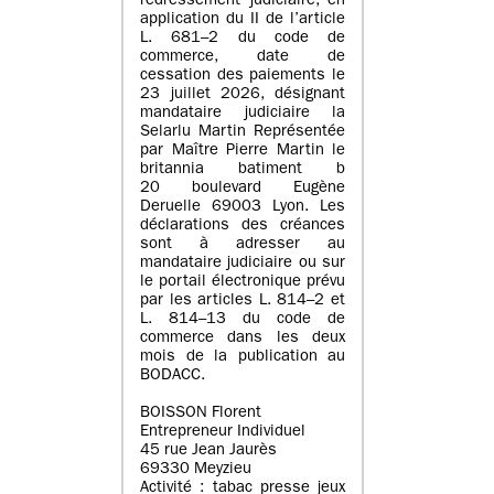
redressement judiciaire, en
application du II de l’article
L. 681–2 du code de
commerce, date de
cessation des paiements le
23 juillet 2026, désignant
mandataire judiciaire la
Selarlu Martin Représentée
par Maître Pierre Martin le
britannia batiment b
20 boulevard Eugène
Deruelle 69003 Lyon. Les
déclarations des créances
sont à adresser au
mandataire judiciaire ou sur
le portail électronique prévu
par les articles L. 814–2 et
L. 814–13 du code de
commerce dans les deux
mois de la publication au
BODACC.
BOISSON Florent
Entrepreneur Individuel
45 rue Jean Jaurès
69330 Meyzieu
Activité : tabac presse jeux