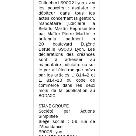
Childebert 69002 Lyon, avec
les pouvoirs : assister le
débiteur dans tous les
actes concernant la gestion,
mandataire judiciaire la
Selarlu Martin Représentée
par Maître Pierre Martin le
britannia batiment b
20 boulevard Eugène
Deruelle 69003 Lyon. Les
déclarations des créances
sont à adresser au
mandataire judiciaire ou sur
le portail électronique prévu
par les articles L. 814–2 et
L. 814–13 du code de
commerce dans les deux
mois de la publication au
BODACC.
STANE GROUPE
Société par Actions
Simplifiée
Siège social : 59 rue de
l’Abondance
69003 Lyon