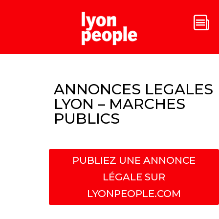
ANNONCES LEGALES
LYON – MARCHES
PUBLICS
PUBLIEZ UNE ANNONCE
LÉGALE SUR
LYONPEOPLE.COM