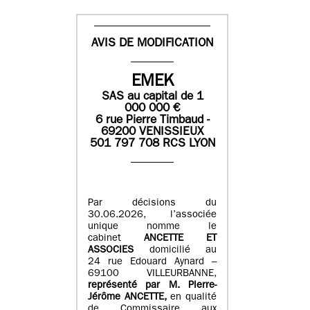
AVIS DE MODIFICATION
EMEK
SAS
au capital de
1
0
00 000
€
6 rue Pierre Timbaud -
69200 VENISSIEUX
501 797 708 RCS LYON
Par décisions du
30.06.2026, l’associée
unique nomme le
cabinet
ANCETTE ET
ASSOCIES
domicilié au
24 rue Edouard Aynard –
69100 VILLEURBANNE,
r
eprésenté par M
.
Pierre
-
Jérôme ANCETTE,
en qualité
de Commissaire aux