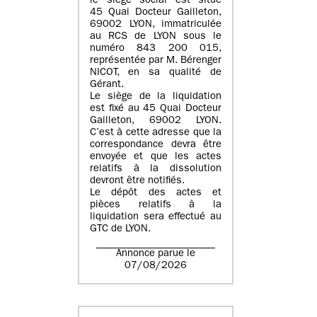
le siège social est situé
45 Quai Docteur Gailleton,
69002 LYON
, immatriculée
au
RCS de LYON sous le
numéro 843 200 015
,
représentée par
M. Bérenger
NICOT
, en sa qualité de
Gérant.
Le siège de la liquidation
est fixé au
45 Quai Docteur
Gailleton, 69002 LYON
.
C’est à cette adresse que la
correspondance devra être
envoyée et que les actes
relatifs à la dissolution
devront être notifiés.
Le dépôt des actes et
pièces relatifs à la
liquidation sera effectué au
GTC de
LYON
.
Annonce parue le
07/08/2026