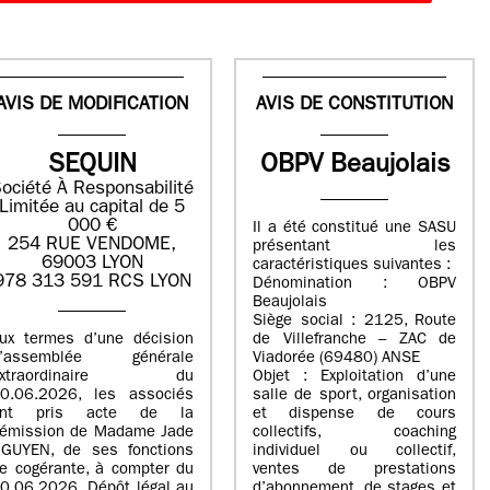
AVIS DE MODIFICATION
AVIS DE CONSTITUTION
SEQUIN
OBPV Beaujolais
ociété À Responsabilité
Limitée au capital de 5
000 €
Il a été constitué une SASU
254 RUE VENDOME,
présentant les
69003 LYON
caractéristiques suivantes :
978 313 591 RCS LYON
Dénomination : OBPV
Beaujolais
Siège social : 2125, Route
ux termes d’une décision
de Villefranche – ZAC de
d’assemblée générale
Viadorée (69480) ANSE
extraordinaire du
Objet : Exploitation d’une
0.06.2026, les associés
salle de sport, organisation
ont pris acte de la
et dispense de cours
émission de Madame Jade
collectifs, coaching
GUYEN, de ses fonctions
individuel ou collectif,
e cogérante, à compter du
ventes de prestations
0.06.2026. Dépôt légal au
d’abonnement, de stages et