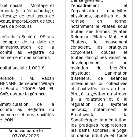
L’enseignement,
bjet social : Montage et
l’encadrement et
émontage d’échafaudage,
l’organisation d’activités
ettoyage de tout types de
physiques, sportives et de
ocaux, Import-Export de tout
remise en forme,
ypes de produits
notamment le Pilates sous
toutes ses formes (Pilates
urée de la Société : 99 ans
Reformer, Pilates Mat, Hot
 compter de la date de
Pilates), le mouvement
’immatriculation de la
conscient, les pratiques
ociété au Registre du
corporelles douces et
ommerce et des sociétés
toutes disciplines visant au
développement et au
apital social : 1 000 €
maintien du bien-être
physique ; L’animation
Gérance : M. Rabah
d’ateliers, de séances
HENANE, demeurant Wilaya
individuelles ou collectives
e Bouira 10008 AHL EL
et d’activités liées au bien-
SAR, assure la gérance.
être, à la gestion du stress,
à la relaxation et à la
mmatriculation de la
régulation du système
ociété au Registre du
nerveux, notamment le
ommerce et des sociétés
Breathwork, la
e LYON
Sonothérapie, la méditation,
les pratiques respiratoires,
les bains sonores, le yoga,
Annonce parue le
la danse intuitive et toute
07/08/2026