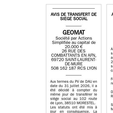
AVIS DE TRANSFERT DE
SIEGE SOCIAL
GEOMAT
Société par Actions
Simplifiée au capital de
20.000 €
A
26 RUE DES
s
COMBATTANTS EN AFN,
a
69720 SAINT-LAURENT-
2
DE-MURE
s
508 162 187 RCS LYON
c
F
Aux termes du PV de DAU en
r
date du 31 juillet 2026, il a
été décidé à compter du
D
même jour de transférer le
R
siège social au 102 route
de Lyon, 38510 MORESTEL.
S
Les statuts ont été mis à
M
jour en conséquence. La