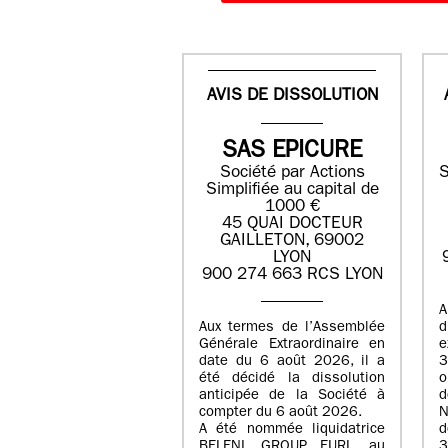
AVIS DE DISSOLUTION
SAS EPICURE
Société par Actions
S
Simplifiée au capital de
1000 €
45 QUAI DOCTEUR
GAILLETON, 69002
LYON
900 274 663 RCS LYON
A
Aux termes de l’Assemblée
Générale Extraordinaire en
date du
6 août 2026
, il a
3
été décidé la dissolution
anticipée de la Société à
d
compter du
6 août 2026
.
N
A été nommée liquidatrice
d
BELENI GROUP
, EURL au
3