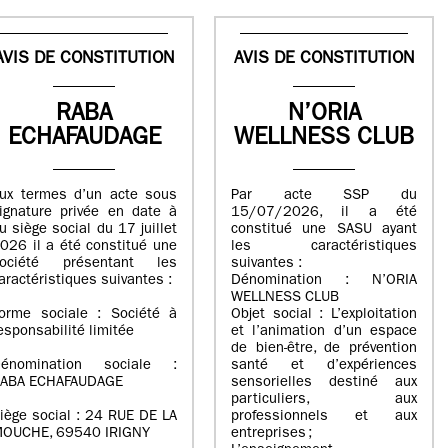
AVIS DE CONSTITUTION
AVIS DE CONSTITUTION
RABA
N’ORIA
ECHAFAUDAGE
WELLNESS CLUB
ux termes d’un acte sous
Par acte SSP du
ignature privée en date à
15/07/2026, il a été
u siège social du 17 juillet
constitué une SASU ayant
026 il a été constitué une
les caractéristiques
ociété présentant les
suivantes :
aractéristiques suivantes :
Dénomination : N’ORIA
WELLNESS CLUB
orme sociale : Société à
Objet social : L’exploitation
esponsabilité limitée
et l’animation d’un espace
de bien-être, de prévention
énomination sociale :
santé et d’expériences
ABA ECHAFAUDAGE
sensorielles destiné aux
particuliers, aux
iège social : 24 RUE DE LA
professionnels et aux
OUCHE, 69540 IRIGNY
entreprises ;