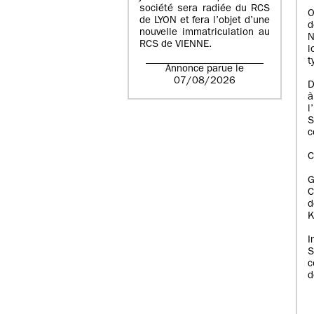
société sera radiée du RCS
O
de LYON et fera l’objet d’une
d
nouvelle immatriculation au
N
RCS de VIENNE.
l
t
Annonce parue le
07/08/2026
D
à
l
S
c
C
C
d
K
I
S
c
d