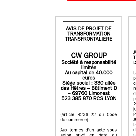
AVIS DE PROJET DE
TRANSFORMATION
TRANSFRONTALIERE
J
CW GROUP
Société à responsabilité
D
limitée
Au capital de 40.000
L
euros
p
Siège social : 330 allée
des Hêtres – Bâtiment D
r
– 69760 Limonest
d
523 385 870 RCS LYON
p
2
j
P
(Article R236–22 du Code
J
de commerce)
L
d
Aux termes d’un acte sous
seing privé en date du