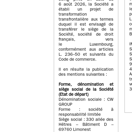
m
6 août 2026, la Société a
l
établi un projet de
p
transformation
transfrontalière aux termes
c
duquel il est envisagé de
m
transférer le siège de la
B
Société, société de droit
français, vers
I
le Luxembourg,
conformément aux articles
S
L. 236–50 et suivants du
S
Code de commerce.
9
4
Il en résulte la publication
A
des mentions suivantes :
t
Forme, dénomination et
3
siège social de la Société
(Etat
de départ
)
Dénomination sociale : CW
GROUP
Forme : société à
responsabilité limitée
Siège social : 330 allée des
Hêtres – Bâtiment D –
69760 Limonest