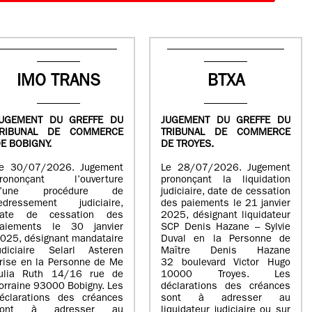
IMO TRANS
BTXA
UGEMENT DU GREFFE DU
JUGEMENT DU GREFFE DU
TRIBUNAL DE COMMERCE
TRIBUNAL DE COMMERCE
E BOBIGNY.
DE TROYES.
e 30/07/2026. Jugement
Le 28/07/2026. Jugement
rononçant l’ouverture
prononçant la liquidation
d’une procédure de
judiciaire, date de cessation
edressement judiciaire,
des paiements le 21 janvier
ate de cessation des
2025, désignant liquidateur
aiements le 30 janvier
SCP Denis Hazane – Sylvie
025, désignant mandataire
Duval en la Personne de
udiciaire Selarl Asteren
Maître Denis Hazane
rise en la Personne de Me
32 boulevard Victor Hugo
ulia Ruth 14/16 rue de
10000 Troyes. Les
orraine 93000 Bobigny. Les
déclarations des créances
éclarations des créances
sont à adresser au
sont à adresser au
liquidateur judiciaire ou sur