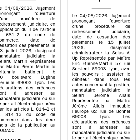
e 04/08/2026. Jugement
rononçant l’ouverture
Le 04/08/2026. Jugement
d’une procédure de
prononçant l’ouverture
edressement judiciaire, en
d’une procédure de
pplication du II de l’article
redressement judiciaire,
L. 681–2 du code de
date de cessation des
commerce, date de
paiements le 15 juillet
essation des paiements le
2026, désignant
3 juillet 2026, désignant
administrateur la Selas Aj
andataire judiciaire la
Up Représentée par Maître
elarlu Martin Représentée
Eric Etienne-Martin 57 rue
ar Maître Pierre Martin le
Servient 69003 Lyon, avec
britannia batiment b
les pouvoirs : assister le
20 boulevard Eugène
débiteur dans tous les
eruelle 69003 Lyon. Les
actes concernant la gestion,
éclarations des créances
mandataire judiciaire la
sont à adresser au
Selarl Jerome Allais
andataire judiciaire ou sur
Représentée par Maître
e portail électronique prévu
Jérôme Allais immeuble
ar les articles L. 814–2 et
l’europe 62 rue de Bonnel
L. 814–13 du code de
69003 Lyon. Les
ommerce dans les deux
déclarations des créances
ois de la publication au
sont à adresser au
ODACC.
mandataire judiciaire ou sur
le portail électronique prévu