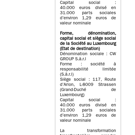
Capital social :
40.000 euros divisé en
31.000 parts sociales
d’environ 1,29 euros de
valeur nominale
Forme, dénomination
,
capital social
et siège social
de la Société au Luxembourg
(Etat d
e destination
)
Dénomination sociale : CW
GROUP S.à.r.l
Forme : société à
responsabilité limitée
(S.à.r.l)
Siège social : 117, Route
d’Arlon, L-8009 Strassen
(Grand-Duché de
Luxembourg)
Capital social :
40.000 euros divisé en
31.000 parts sociales
d’environ 1,29 euros de
valeur nominale
La transformation