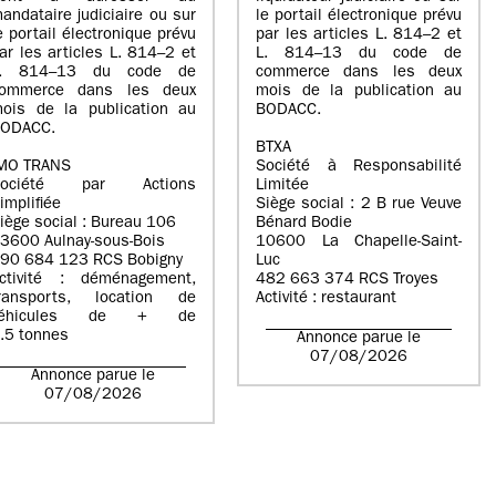
andataire judiciaire ou sur
le portail électronique prévu
e portail électronique prévu
par les articles L. 814–2 et
ar les articles L. 814–2 et
L. 814–13 du code de
L. 814–13 du code de
commerce dans les deux
ommerce dans les deux
mois de la publication au
ois de la publication au
BODACC.
ODACC.
BTXA
MO TRANS
Société à Responsabilité
Société par Actions
Limitée
implifiée
Siège social : 2 B rue Veuve
iège social : Bureau 106
Bénard Bodie
3600 Aulnay-sous-Bois
10600 La Chapelle-Saint-
90 684 123 RCS Bobigny
Luc
ctivité : déménagement,
482 663 374 RCS Troyes
ransports, location de
Activité : restaurant
véhicules de + de
.5 tonnes
Annonce parue le
07/08/2026
Annonce parue le
07/08/2026