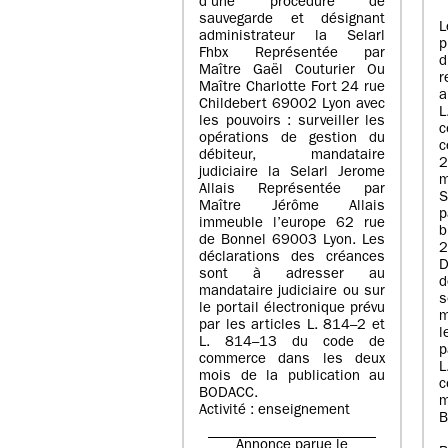
d’une procédure de
sauvegarde et désignant
L
administrateur la Selarl
p
Fhbx Représentée par
Maître Gaël Couturier Ou
r
Maître Charlotte Fort 24 rue
a
Childebert 69002 Lyon avec
les pouvoirs : surveiller les
opérations de gestion du
c
débiteur, mandataire
2
judiciaire la Selarl Jerome
m
Allais Représentée par
S
Maître Jérôme Allais
p
immeuble l’europe 62 rue
de Bonnel 69003 Lyon. Les
déclarations des créances
D
sont à adresser au
d
mandataire judiciaire ou sur
le portail électronique prévu
m
par les articles L. 814–2 et
l
L. 814–13 du code de
p
commerce dans les deux
mois de la publication au
c
BODACC.
m
Activité : enseignement
B
Annonce parue le