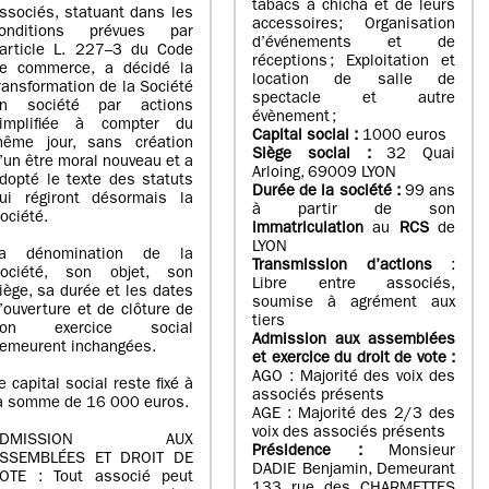
tabacs à chicha et de leurs
ssociés, statuant dans les
accessoires; Organisation
onditions prévues par
d’événements et de
’article L. 227–3 du Code
réceptions ; Exploitation et
e commerce, a décidé la
location de salle de
ransformation de la Société
spectacle et autre
n société par actions
évènement ;
implifiée à compter du
Capital social :
1000 euros
ême jour, sans création
Siège social :
32 Quai
’un être moral nouveau et a
Arloing, 69009 LYON
dopté le texte des statuts
Durée de la société :
99 ans
ui régiront désormais la
à partir de son
ociété.
immatriculation
au
RCS
de
LYON
a dénomination de la
Transmission d’actions
:
ociété, son objet, son
Libre entre associés,
iège, sa durée et les dates
soumise à agrément aux
’ouverture et de clôture de
tiers
son exercice social
Admission aux assemblées
emeurent inchangées.
et exercice du droit de vote :
AGO : Majorité des voix des
e capital social reste fixé à
associés présents
a somme de 16 000 euros.
AGE : Majorité des 2/3 des
voix des associés présents
ADMISSION AUX
Présidence :
Monsieur
SSEMBLÉES ET DROIT DE
DADIE Benjamin, Demeurant
OTE : Tout associé peut