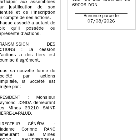
133 rue des CHARMETTES
articiper aux assemblées
69006 LYON
ur justification de son
dentité et de l’inscription
Annonce parue le
n compte de ses actions.
07/08/2026
haque associé a autant de
oix qu’il possède ou
eprésente d’actions.
TRANSMISSION DES
ACTIONS : La cession
’actions a des tiers est
oumise à agrément.
ous sa nouvelle forme de
société par actions
implifiée, la Société est
irigée par :
PRESIDENT : Monsieur
aymond JONDA demeurant
es Mines 69210 SAINT-
IERRE-LA-PALUD.
DIRECTEUR GÉNÉRAL :
Madame Corinne RANC
demeurant Les Mines