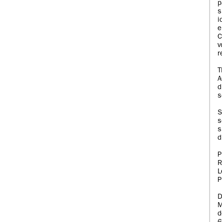
p
s
i
e
C
v
r
d
s
S
s
d
R
L
P