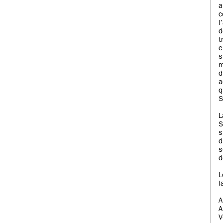
a
c
l
d
t
e
s
m
d
a
q
S
L
S
s
d
d
L
l
A
V