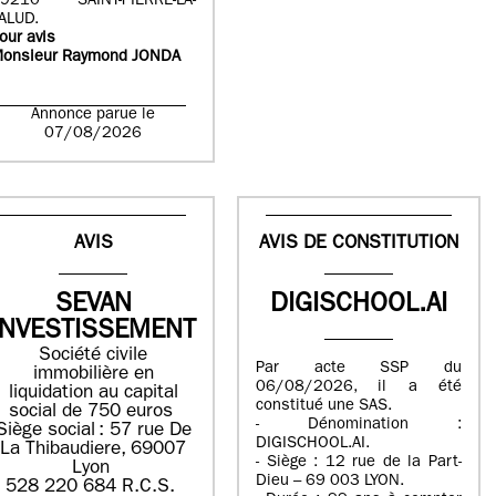
9210 SAINT-PIERRE-LA-
ALUD.
our avis
onsieur Raymond JONDA
Annonce parue le
07/08/2026
AVIS
AVIS DE CONSTITUTION
SEVAN
DIGISCHOOL.AI
INVESTISSEMENT
Société civile
Par acte SSP du
immobilière en
06/08/2026, il a été
liquidation ​au capital
constitué une SAS.
social de 750 euros​
- Dénomination :
Siège social : ​57 rue De
DIGISCHOOL.AI.
La Thibaudiere, 69007
- Siège : 12 rue de la Part-
Lyon​
Dieu – 69 003 LYON.
​​528 220 684​ R.C.S. ​