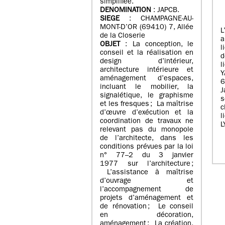
simplifiée.
DENOMINATION
: JAPCB.
SIEGE
: CHAMPAGNE-AU-
MONT-D’OR (69410) 7, Allée
L
de la Closerie
a
OBJET
: La conception, le
l
conseil et la réalisation en
d
design d’intérieur,
l
architecture intérieure et
Y
aménagement d’espaces,
incluant le mobilier, la
J
signalétique, le graphisme
s
et les fresques ; La maîtrise
c
d’œuvre d’exécution et la
l
coordination de travaux ne
L
relevant pas du monopole
de l’architecte, dans les
conditions prévues par la loi
n° 77–2 du 3 janvier
1977 sur l’architecture ;
L’assistance à maîtrise
d’ouvrage et
l’accompagnement de
projets d’aménagement et
de rénovation ; Le conseil
en décoration,
aménagement ; La création,