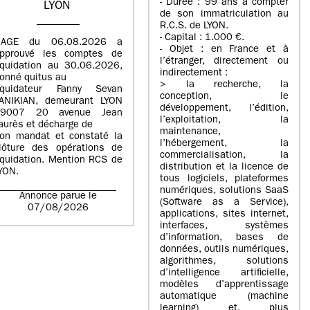
- Durée : 99 ans à compter
LYON​
de son immatriculation au
R.C.S. de LYON.
- Capital : 1.000 €.
’AGE du 06.08.2026 a
- Objet : en France et à
pprouvé les comptes de
l’étranger, directement ou
iquidation au 30.06.2026,
indirectement :
onné quitus au
> la recherche, la
iquidateur Fanny Sevan
conception, le
ANIKIAN, demeurant LYON
développement, l’édition,
69007 20 avenue Jean
l’exploitation, la
aurès et décharge de
maintenance,
on mandat et constaté la
l’hébergement, la
lôture des opérations de
commercialisation, la
iquidation. Mention RCS de
distribution et la licence de
YON.
tous logiciels, plateformes
numériques, solutions SaaS
Annonce parue le
(Software as a Service),
07/08/2026
applications, sites internet,
interfaces, systèmes
d’information, bases de
données, outils numériques,
algorithmes, solutions
d’intelligence artificielle,
modèles d’apprentissage
automatique (machine
learning) et, plus