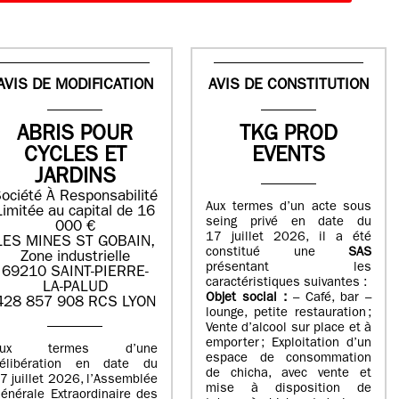
AVIS DE MODIFICATION
AVIS DE CONSTITUTION
ABRIS POUR
TKG PROD
CYCLES ET
EVENTS
JARDINS
ociété À Responsabilité
Aux termes d’un acte sous
Limitée au capital de 16
seing privé en date du
000 €
17 juillet 2026, il a été
LES MINES ST GOBAIN,
constitué une
SAS
Zone industrielle
présentant les
69210 SAINT-PIERRE-
caractéristiques suivantes :
LA-PALUD
Objet social :
– Café, bar –
428 857 908 RCS LYON
lounge, petite restauration ;
Vente d’alcool sur place et à
emporter ; Exploitation d’un
Aux termes d’une
espace de consommation
élibération en date du
de chicha, avec vente et
7 juillet 2026, l’Assemblée
mise à disposition de
énérale Extraordinaire des