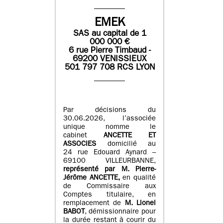
EMEK
SAS
au capital de
1
0
00 000
€
6 rue Pierre Timbaud -
69200 VENISSIEUX
501 797 708 RCS LYON
Par décisions du
30.06.2026, l’associée
unique nomme le
cabinet
ANCETTE ET
ASSOCIES
domicilié au
24 rue Edouard Aynard –
69100 VILLEURBANNE,
r
eprésenté par M
.
Pierre
-
Jérôme ANCETTE,
en qualité
de Commissaire aux
Comptes titulaire, en
remplacement de
M
.
Lionel
BABOT
, démissionnaire pour
la durée restant à courir du