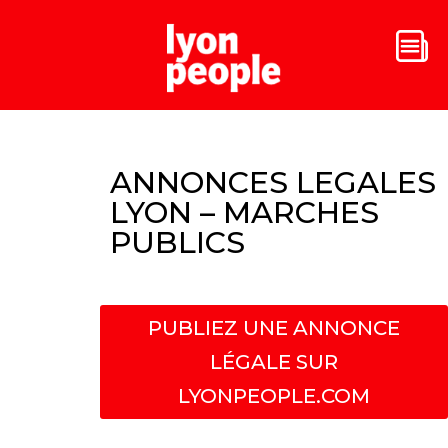
ANNONCES LEGALES
LYON – MARCHES
PUBLICS
PUBLIEZ UNE ANNONCE
LÉGALE SUR
LYONPEOPLE.COM