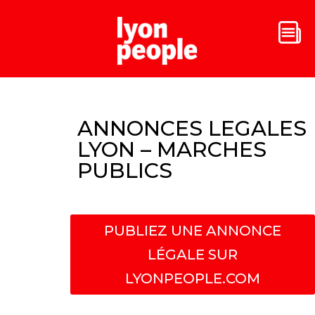
ANNONCES LEGALES
LYON – MARCHES
PUBLICS
PUBLIEZ UNE ANNONCE
LÉGALE SUR
LYONPEOPLE.COM