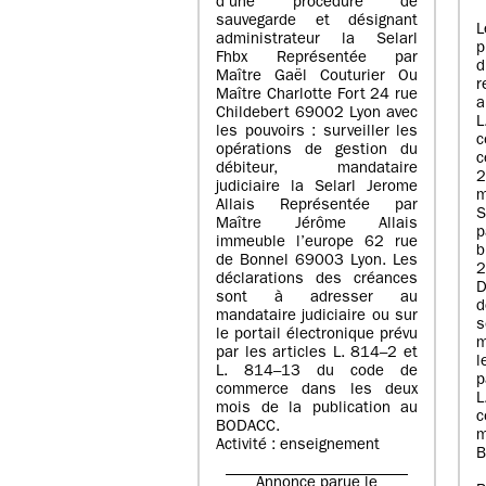
d’une procédure de
sauvegarde et désignant
L
administrateur la Selarl
p
Fhbx Représentée par
Maître Gaël Couturier Ou
r
Maître Charlotte Fort 24 rue
a
Childebert 69002 Lyon avec
les pouvoirs : surveiller les
opérations de gestion du
c
débiteur, mandataire
2
judiciaire la Selarl Jerome
m
Allais Représentée par
S
Maître Jérôme Allais
p
immeuble l’europe 62 rue
de Bonnel 69003 Lyon. Les
déclarations des créances
D
sont à adresser au
d
mandataire judiciaire ou sur
le portail électronique prévu
m
par les articles L. 814–2 et
l
L. 814–13 du code de
p
commerce dans les deux
mois de la publication au
c
BODACC.
m
Activité : enseignement
B
Annonce parue le