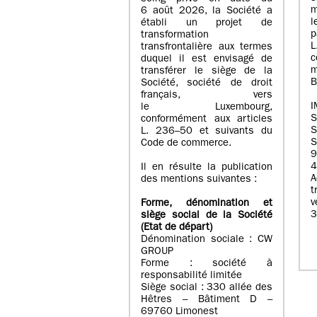
m
6 août 2026, la Société a
l
établi un projet de
p
transformation
transfrontalière aux termes
c
duquel il est envisagé de
m
transférer le siège de la
B
Société, société de droit
français, vers
I
le Luxembourg,
conformément aux articles
S
L. 236–50 et suivants du
S
Code de commerce.
9
4
Il en résulte la publication
A
des mentions suivantes :
t
Forme, dénomination et
3
siège social de la Société
(Etat
de départ
)
Dénomination sociale : CW
GROUP
Forme : société à
responsabilité limitée
Siège social : 330 allée des
Hêtres – Bâtiment D –
69760 Limonest