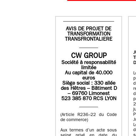
AVIS DE PROJET DE
TRANSFORMATION
TRANSFRONTALIERE
J
CW GROUP
Société à responsabilité
D
limitée
Au capital de 40.000
L
euros
p
Siège social : 330 allée
des Hêtres – Bâtiment D
r
– 69760 Limonest
d
523 385 870 RCS LYON
p
2
j
P
(Article R236–22 du Code
J
de commerce)
L
d
Aux termes d’un acte sous
seing privé en date du