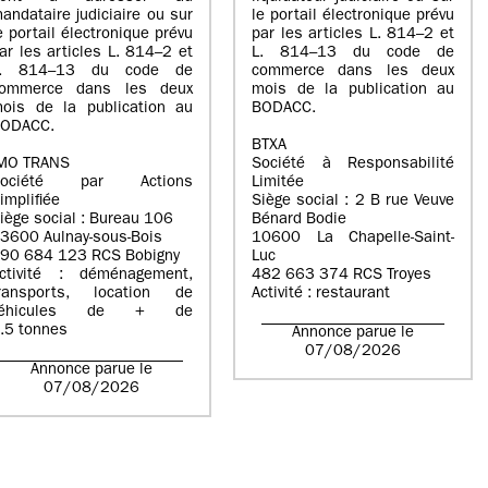
andataire judiciaire ou sur
le portail électronique prévu
e portail électronique prévu
par les articles L. 814–2 et
ar les articles L. 814–2 et
L. 814–13 du code de
L. 814–13 du code de
commerce dans les deux
ommerce dans les deux
mois de la publication au
ois de la publication au
BODACC.
ODACC.
BTXA
MO TRANS
Société à Responsabilité
Société par Actions
Limitée
implifiée
Siège social : 2 B rue Veuve
iège social : Bureau 106
Bénard Bodie
3600 Aulnay-sous-Bois
10600 La Chapelle-Saint-
90 684 123 RCS Bobigny
Luc
ctivité : déménagement,
482 663 374 RCS Troyes
ransports, location de
Activité : restaurant
véhicules de + de
.5 tonnes
Annonce parue le
07/08/2026
Annonce parue le
07/08/2026