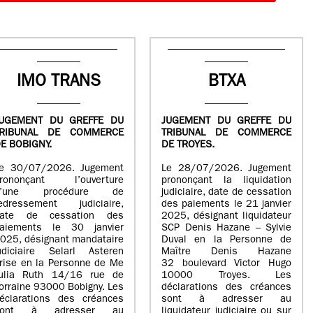
IMO TRANS
BTXA
UGEMENT DU GREFFE DU
JUGEMENT DU GREFFE DU
TRIBUNAL DE COMMERCE
TRIBUNAL DE COMMERCE
E BOBIGNY.
DE TROYES.
e 30/07/2026. Jugement
Le 28/07/2026. Jugement
rononçant l’ouverture
prononçant la liquidation
d’une procédure de
judiciaire, date de cessation
edressement judiciaire,
des paiements le 21 janvier
ate de cessation des
2025, désignant liquidateur
aiements le 30 janvier
SCP Denis Hazane – Sylvie
025, désignant mandataire
Duval en la Personne de
udiciaire Selarl Asteren
Maître Denis Hazane
rise en la Personne de Me
32 boulevard Victor Hugo
ulia Ruth 14/16 rue de
10000 Troyes. Les
orraine 93000 Bobigny. Les
déclarations des créances
éclarations des créances
sont à adresser au
sont à adresser au
liquidateur judiciaire ou sur