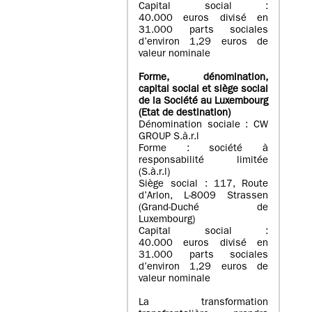
Capital social :
40.000 euros divisé en
31.000 parts sociales
d’environ 1,29 euros de
valeur nominale
Forme, dénomination
,
capital social
et siège social
de la Société au Luxembourg
(Etat d
e destination
)
Dénomination sociale : CW
GROUP S.à.r.l
Forme : société à
responsabilité limitée
(S.à.r.l)
Siège social : 117, Route
d’Arlon, L-8009 Strassen
(Grand-Duché de
Luxembourg)
Capital social :
40.000 euros divisé en
31.000 parts sociales
d’environ 1,29 euros de
valeur nominale
La transformation