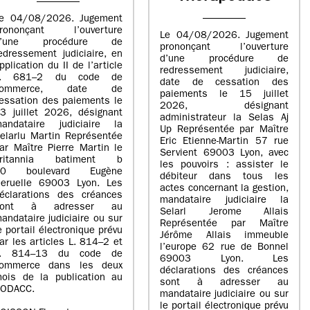
e 04/08/2026. Jugement
rononçant l’ouverture
Le 04/08/2026. Jugement
d’une procédure de
prononçant l’ouverture
edressement judiciaire, en
d’une procédure de
pplication du II de l’article
redressement judiciaire,
L. 681–2 du code de
date de cessation des
commerce, date de
paiements le 15 juillet
essation des paiements le
2026, désignant
3 juillet 2026, désignant
administrateur la Selas Aj
andataire judiciaire la
Up Représentée par Maître
elarlu Martin Représentée
Eric Etienne-Martin 57 rue
ar Maître Pierre Martin le
Servient 69003 Lyon, avec
britannia batiment b
les pouvoirs : assister le
20 boulevard Eugène
débiteur dans tous les
eruelle 69003 Lyon. Les
actes concernant la gestion,
éclarations des créances
mandataire judiciaire la
sont à adresser au
Selarl Jerome Allais
andataire judiciaire ou sur
Représentée par Maître
e portail électronique prévu
Jérôme Allais immeuble
ar les articles L. 814–2 et
l’europe 62 rue de Bonnel
L. 814–13 du code de
69003 Lyon. Les
ommerce dans les deux
déclarations des créances
ois de la publication au
sont à adresser au
ODACC.
mandataire judiciaire ou sur
le portail électronique prévu