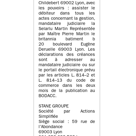
Childebert 69002 Lyon, avec
les pouvoirs : assister le
débiteur dans tous les
actes concernant la gestion,
mandataire judiciaire la
Selarlu Martin Représentée
par Maître Pierre Martin le
britannia batiment b
20 boulevard Eugène
Deruelle 69003 Lyon. Les
déclarations des créances
sont à adresser au
mandataire judiciaire ou sur
le portail électronique prévu
par les articles L. 814–2 et
L. 814–13 du code de
commerce dans les deux
mois de la publication au
BODACC.
STANE GROUPE
Société par Actions
Simplifiée
Siège social : 59 rue de
l’Abondance
69003 Lyon