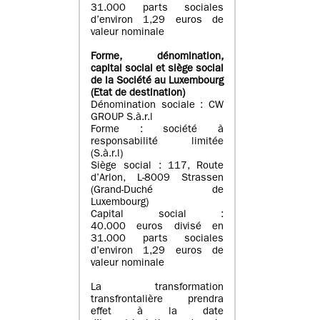
31.000 parts sociales
d’environ 1,29 euros de
valeur nominale
Forme, dénomination
,
capital social
et siège social
de la Société au Luxembourg
(Etat d
e destination
)
Dénomination sociale : CW
GROUP S.à.r.l
Forme : société à
responsabilité limitée
(S.à.r.l)
Siège social : 117, Route
d’Arlon, L-8009 Strassen
(Grand-Duché de
Luxembourg)
Capital social :
40.000 euros divisé en
31.000 parts sociales
d’environ 1,29 euros de
valeur nominale
La transformation
transfrontalière prendra
effet à la date