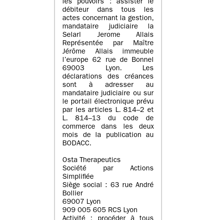
les pouvoirs : assister le
débiteur dans tous les
actes concernant la gestion,
mandataire judiciaire la
Selarl Jerome Allais
Représentée par Maître
Jérôme Allais immeuble
l’europe 62 rue de Bonnel
69003 Lyon. Les
déclarations des créances
sont à adresser au
mandataire judiciaire ou sur
le portail électronique prévu
par les articles L. 814–2 et
L. 814–13 du code de
commerce dans les deux
mois de la publication au
BODACC.
Osta Therapeutics
Société par Actions
Simplifiée
Siège social : 63 rue André
Bollier
69007 Lyon
909 005 605 RCS Lyon
Activité : procéder à tous