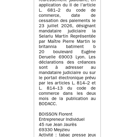
redressement judiciaire, en
application du II de l’article
L. 681–2 du code de
commerce, date de
cessation des paiements le
23 juillet 2026, désignant
mandataire judiciaire la
Selarlu Martin Représentée
par Maître Pierre Martin le
britannia batiment b
20 boulevard Eugène
Deruelle 69003 Lyon. Les
déclarations des créances
sont à adresser au
mandataire judiciaire ou sur
le portail électronique prévu
par les articles L. 814–2 et
L. 814–13 du code de
commerce dans les deux
mois de la publication au
BODACC.
BOISSON Florent
Entrepreneur Individuel
45 rue Jean Jaurès
69330 Meyzieu
Activité : tabac presse jeux