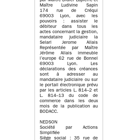
par Maître Didier Lapierre et
Maître Ludivine Sapin
174 rue de Créqui
69003 Lyon, avec les
pouvoirs : assister le
débiteur dans tous les
actes concernant la gestion,
mandataire judiciaire la
Selarl Jerome Allais
Représentée par Maître
Jérôme Allais immeuble
l’europe 62 rue de Bonnel
69003 Lyon. Les
déclarations des créances
sont à adresser au
mandataire judiciaire ou sur
le portail électronique prévu
par les articles L. 814–2 et
L. 814–13 du code de
commerce dans les deux
mois de la publication au
BODACC.
NEDSON
Société par Actions
Simplifiée
Siège social : 35 rue de