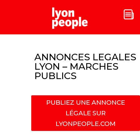
ANNONCES LEGALES
LYON – MARCHES
PUBLICS
PUBLIEZ UNE ANNONCE
LÉGALE SUR
LYONPEOPLE.COM