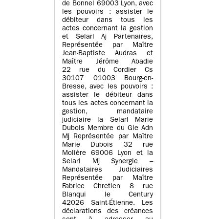
de Bonnel 69003 Lyon, avec
les pouvoirs : assister le
débiteur dans tous les
actes concernant la gestion
et Selarl Aj Partenaires,
Représentée par Maître
Jean-Baptiste Audras et
Maître Jérôme Abadie
22 rue du Cordier Cs
30107 01003 Bourg-en-
Bresse, avec les pouvoirs :
assister le débiteur dans
tous les actes concernant la
gestion, mandataire
judiciaire la Selarl Marie
Dubois Membre du Gie Adn
Mj Représentée par Maître
Marie Dubois 32 rue
Molière 69006 Lyon et la
Selarl Mj Synergie –
Mandataires Judiciaires
Représentée par Maître
Fabrice Chretien 8 rue
Blanqui le Century
42026 Saint-Étienne. Les
déclarations des créances