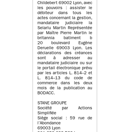
Childebert 69002 Lyon, avec
les pouvoirs : assister le
débiteur dans tous les
actes concernant la gestion,
mandataire judiciaire la
Selarlu Martin Représentée
par Maître Pierre Martin le
britannia batiment b
20 boulevard Eugène
Deruelle 69003 Lyon. Les
déclarations des créances
sont à adresser au
mandataire judiciaire ou sur
le portail électronique prévu
par les articles L. 814–2 et
L. 814–13 du code de
commerce dans les deux
mois de la publication au
BODACC.
STANE GROUPE
Société par Actions
Simplifiée
Siège social : 59 rue de
l’Abondance
69003 Lyon