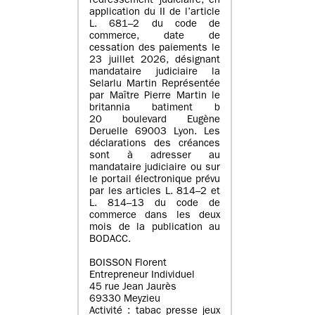
redressement judiciaire, en
application du II de l’article
L. 681–2 du code de
commerce, date de
cessation des paiements le
23 juillet 2026, désignant
mandataire judiciaire la
Selarlu Martin Représentée
par Maître Pierre Martin le
britannia batiment b
20 boulevard Eugène
Deruelle 69003 Lyon. Les
déclarations des créances
sont à adresser au
mandataire judiciaire ou sur
le portail électronique prévu
par les articles L. 814–2 et
L. 814–13 du code de
commerce dans les deux
mois de la publication au
BODACC.
BOISSON Florent
Entrepreneur Individuel
45 rue Jean Jaurès
69330 Meyzieu
Activité : tabac presse jeux