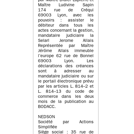
par Maître Didier Lapierre et
Maître Ludivine Sapin
174 rue de Créqui
69003 Lyon, avec les
pouvoirs : assister le
débiteur dans tous les
actes concernant la gestion,
mandataire judiciaire la
Selarl Jerome Allais
Représentée par Maître
Jérôme Allais immeuble
l’europe 62 rue de Bonnel
69003 Lyon. Les
déclarations des créances
sont à adresser au
mandataire judiciaire ou sur
le portail électronique prévu
par les articles L. 814–2 et
L. 814–13 du code de
commerce dans les deux
mois de la publication au
BODACC.
NEDSON
Société par Actions
Simplifiée
Siège social : 35 rue de