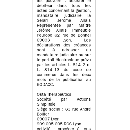
les pouvoirs : assister le
débiteur dans tous les
actes concernant la gestion,
mandataire judiciaire la
Selarl Jerome Allais
Représentée par Maître
Jérôme Allais immeuble
l’europe 62 rue de Bonnel
69003 Lyon. Les
déclarations des créances
sont à adresser au
mandataire judiciaire ou sur
le portail électronique prévu
par les articles L. 814–2 et
L. 814–13 du code de
commerce dans les deux
mois de la publication au
BODACC.
Osta Therapeutics
Société par Actions
Simplifiée
Siège social : 63 rue André
Bollier
69007 Lyon
909 005 605 RCS Lyon
Activité : procéder à tous