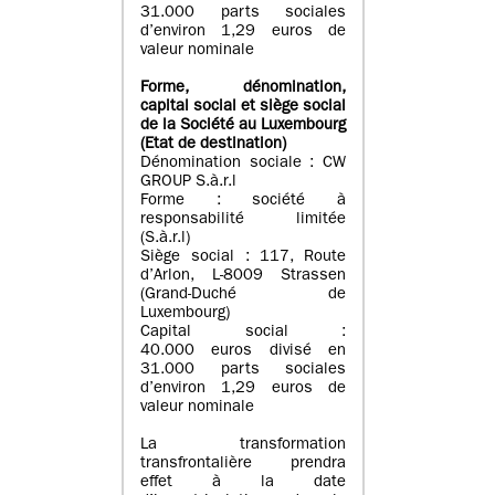
31.000 parts sociales
d’environ 1,29 euros de
valeur nominale
Forme, dénomination
,
capital social
et siège social
de la Société au Luxembourg
(Etat d
e destination
)
Dénomination sociale : CW
GROUP S.à.r.l
Forme : société à
responsabilité limitée
(S.à.r.l)
Siège social : 117, Route
d’Arlon, L-8009 Strassen
(Grand-Duché de
Luxembourg)
Capital social :
40.000 euros divisé en
31.000 parts sociales
d’environ 1,29 euros de
valeur nominale
La transformation
transfrontalière prendra
effet à la date