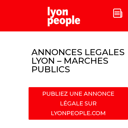
ANNONCES LEGALES
LYON – MARCHES
PUBLICS
PUBLIEZ UNE ANNONCE
LÉGALE SUR
LYONPEOPLE.COM