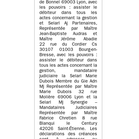
de Bonnel 69003 Lyon, avec
les pouvoirs : assister le
débiteur dans tous les
actes concernant la gestion
et Selarl Aj Partenaires,
Représentée par Maître
Jean-Baptiste Audras et
Maître Jérôme Abadie
22 rue du Cordier Cs
30107 01003 Bourg-en-
Bresse, avec les pouvoirs :
assister le débiteur dans
tous les actes concernant la
gestion, mandataire
judiciaire la Selarl Marie
Dubois Membre du Gie Adn
Mj Représentée par Maître
Marie Dubois 32 rue
Molière 69006 Lyon et la
Selarl Mj Synergie –
Mandataires Judiciaires
Représentée par Maître
Fabrice Chretien 8 rue
Blanqui le Century
42026 Saint-Étienne. Les
déclarations des créances