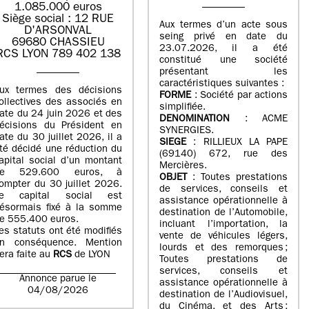
1.085.000 euros
Siège social : 12 RUE
Aux termes d’un acte sous
D'ARSONVAL
seing privé en date du
69680 CHASSIEU
23.07.2026, il a été
RCS LYON 789 402 138
constitué une société
présentant les
caractéristiques suivantes :
ux termes des décisions
FORME
: Société par actions
ollectives des associés en
simplifiée.
ate du 24 juin 2026 et des
DENOMINATION
: ACME
écisions du Président en
SYNERGIES.
ate du 30 juillet 2026, il a
SIEGE
: RILLIEUX LA PAPE
té décidé une réduction du
(69140) 672, rue des
apital social d’un montant
Mercières.
de 529.600 euros, à
OBJET
: Toutes prestations
ompter du 30 juillet 2026.
de services, conseils et
e capital social est
assistance opérationnelle à
ésormais fixé à la somme
destination de l’Automobile,
e 555.400 euros.
incluant l’importation, la
es statuts ont été modifiés
vente de véhicules légers,
n conséquence. Mention
lourds et des remorques ;
era faite au
RCS
de LYON
Toutes prestations de
services, conseils et
Annonce parue le
assistance opérationnelle à
04/08/2026
destination de l’Audiovisuel,
du Cinéma, et des Arts ;