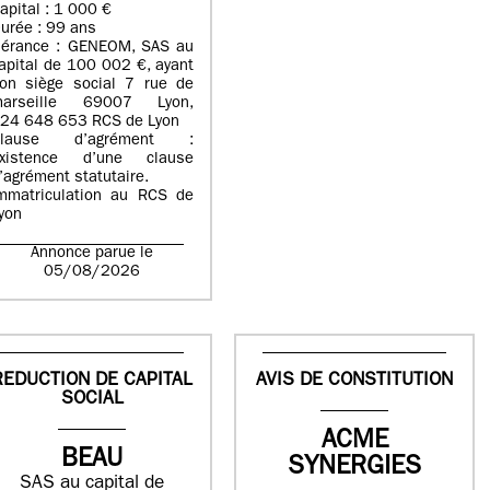
apital : 1 000 €
urée : 99 ans
érance : GENEOM, SAS au
apital de 100 002 €, ayant
on siège social 7 rue de
arseille 69007 Lyon,
24 648 653 RCS de Lyon
Clause d’agrément :
xistence d’une clause
’agrément statutaire.
mmatriculation au RCS de
yon
Annonce parue le
05/08/2026
REDUCTION DE CAPITAL
AVIS DE CONSTITUTION
SOCIAL
ACME
BEAU
SYNERGIES
SAS au capital de