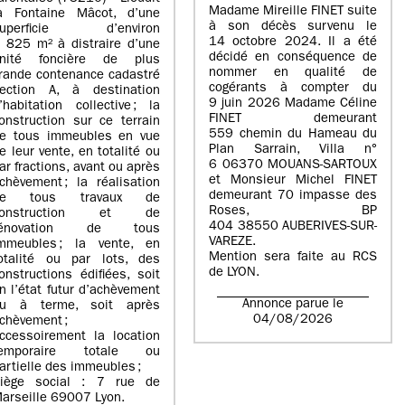
Madame Mireille FINET suite
a Fontaine Mâcot, d’une
à son décès survenu le
superficie d’environ
14 octobre 2024. Il a été
 825 m² à distraire d’une
décidé en conséquence de
nité foncière de plus
nommer en qualité de
rande contenance cadastré
cogérants à compter du
ection A, à destination
9 juin 2026 Madame Céline
’habitation collective ; la
FINET demeurant
onstruction sur ce terrain
559 chemin du Hameau du
e tous immeubles en vue
Plan Sarrain, Villa n°
e leur vente, en totalité ou
6 06370 MOUANS-SARTOUX
ar fractions, avant ou après
et Monsieur Michel FINET
chèvement ; la réalisation
demeurant 70 impasse des
de tous travaux de
Roses, BP
construction et de
404 38550 AUBERIVES-SUR-
rénovation de tous
VAREZE.
mmeubles ; la vente, en
Mention sera faite au RCS
otalité ou par lots, des
de LYON.
onstructions édifiées, soit
n l’état futur d’achèvement
Annonce parue le
u à terme, soit après
04/08/2026
chèvement ;
ccessoirement la location
temporaire totale ou
artielle des immeubles ;
iège social : 7 rue de
arseille 69007 Lyon.