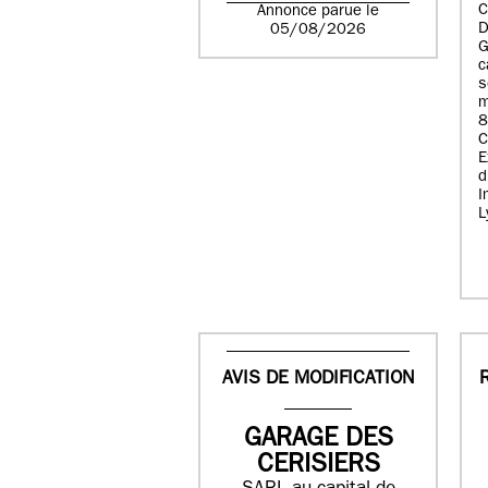
C
Annonce parue le
D
05/08/2026
G
c
s
m
8
E
d
I
L
AVIS DE MODIFICATION
GARAGE DES
CERISIERS