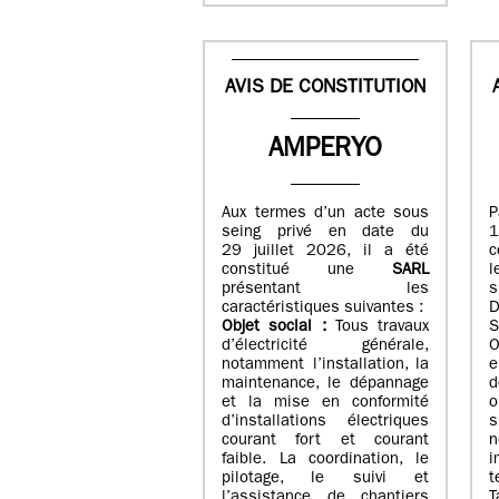
AVIS DE CONSTITUTION
AMPERYO
Aux termes d’un acte sous
seing privé en date du
29 juillet 2026, il a été
c
constitué
une
SARL
présentant les
s
caractéristiques suivantes :
Objet social :
Tous travaux
S
d’électricité générale,
O
notamment l’installation, la
e
maintenance, le dépannage
d
et la mise en conformité
o
d’installations électriques
courant fort et courant
n
faible. La coordination, le
i
pilotage, le suivi et
t
l’assistance de chantiers
T