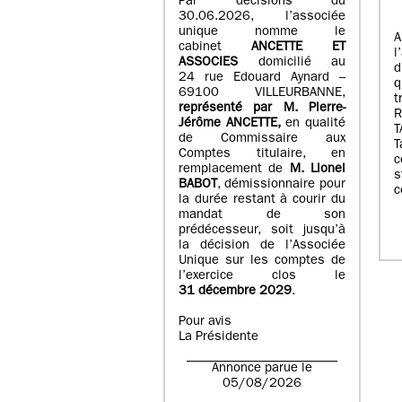
Par décisions du
30.06.2026, l’associée
unique nomme le
A
cabinet
ANCETTE ET
l
ASSOCIES
domicilié au
d
24 rue Edouard Aynard –
q
69100 VILLEURBANNE,
t
r
eprésenté par M
.
Pierre
-
Jérôme ANCETTE,
en qualité
T
de Commissaire aux
T
Comptes titulaire, en
c
remplacement de
M
.
Lionel
s
BABOT
, démissionnaire pour
c
la durée restant à courir du
mandat de son
prédécesseur, soit jusqu’à
la décision de l’Associée
Unique sur les comptes de
l’exercice clos le
31 décembre 2029
.
Pour avis
La Présidente
Annonce parue le
05/08/2026