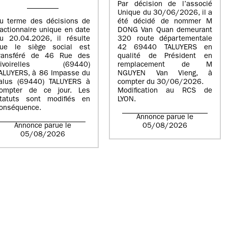
Par décision de l’associé
Unique du 30/06/2026, il a
u terme des décisions de
été décidé de nommer M
’actionnaire unique en date
DONG Van Quan demeurant
u 20.04.2026, il résulte
320 route départementale
ue le siège social est
42 69440 TALUYERS en
ransféré de 46 Rue des
qualité de Président en
Rivoirelles (69440)
remplacement de M
ALUYERS, à 86 Impasse du
NGUYEN Van Vieng, à
alus (69440) TALUYERS à
compter du 30/06/2026.
ompter de ce jour. Les
Modification au RCS de
tatuts sont modifiés en
LYON.
onséquence.
Annonce parue le
Annonce parue le
05/08/2026
05/08/2026