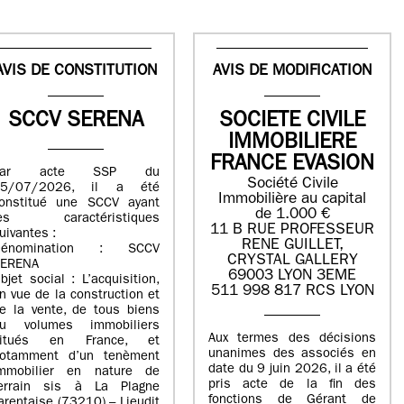
AVIS DE CONSTITUTION
AVIS DE MODIFICATION
SCCV SERENA
SOCIETE CIVILE
IMMOBILIERE
FRANCE EVASION
Par acte SSP du
Société Civile
15/07/2026, il a été
Immobilière au capital
onstitué une SCCV ayant
de 1.000 €
les caractéristiques
11 B RUE PROFESSEUR
uivantes :
RENE GUILLET,
Dénomination : SCCV
CRYSTAL GALLERY
ERENA
69003 LYON 3EME
bjet social : L’acquisition,
511 998 817 RCS LYON
n vue de la construction et
e la vente, de tous biens
u volumes immobiliers
Aux termes des décisions
situés en France, et
unanimes des associés en
otamment d’un tenèment
date du 9 juin 2026, il a été
mmobilier en nature de
pris acte de la fin des
errain sis à La Plagne
fonctions de Gérant de
arentaise (73210) – Lieudit