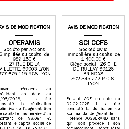
AVIS DE MODIFICATION
AVIS DE MODIFICATION
OPERAMIS
SCI CCFS
Société par Actions
Société civile
Simplifiée au capital de
immobilière au capital de
989.150 €
1 400,00 €
27 RUE DE LA
Siège social : 26 CHE
VILLETTE, 69003 LYON
DU RULLAY 69126
977 675 115 RCS LYON
BRINDAS
802 345 272 R.C.S.
LYON
suivant décisions du
Président en date du
5/08/2026, il a été
Suivant AGE en date du
onstaté la réalisation
02.02.2025 il a été
éfinitive de l’augmentation
constaté la démission de
e capital en numéraire d’un
son mandat de gérant de
montant de 96.084 €,
Florence JOSSERAND sans
ortant le capital social de
qu’il soit procédé à son
89.150 € à 1.085.234 €.
remplacement. Dépôt légal