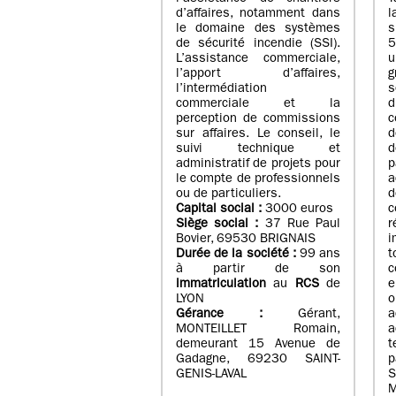
d’affaires, notamment dans
l
le domaine des systèmes
de sécurité incendie (SSI).
5
L’assistance commerciale,
u
l’apport d’affaires,
g
l’intermédiation
s
commerciale et la
d
perception de commissions
c
sur affaires. Le conseil, le
d
suivi technique et
d
administratif de projets pour
p
le compte de professionnels
a
ou de particuliers.
Capital social :
3000 euros
Siège social :
37 Rue Paul
Bovier, 69530 BRIGNAIS
i
Durée de la société :
99
ans
t
à partir de son
c
immatriculation
au
RCS
de
e
LYON
o
Gérance :
Gérant,
a
MONTEILLET Romain,
a
demeurant 15 Avenue de
Gadagne, 69230 SAINT-
p
GENIS-LAVAL
S
M