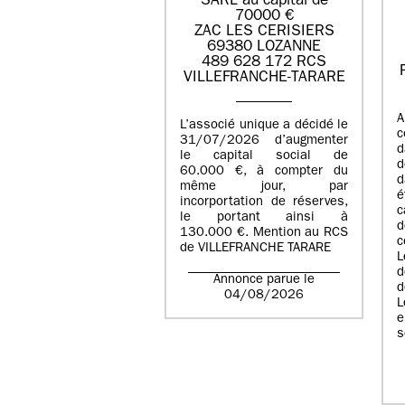
SARL au capital de
70000 €
ZAC LES CERISIERS
69380 LOZANNE
489 628 172 RCS
VILLEFRANCHE-TARARE
A
L’associé unique a décidé le
c
31/07/2026 d’augmenter
d
le capital social de
d
60.000 €, à compter du
d
même jour, par
é
incorportation de réserves,
c
le portant ainsi à
130.000 €. Mention au RCS
c
de VILLEFRANCHE TARARE
L
d
Annonce parue le
d
04/08/2026
L
e
s