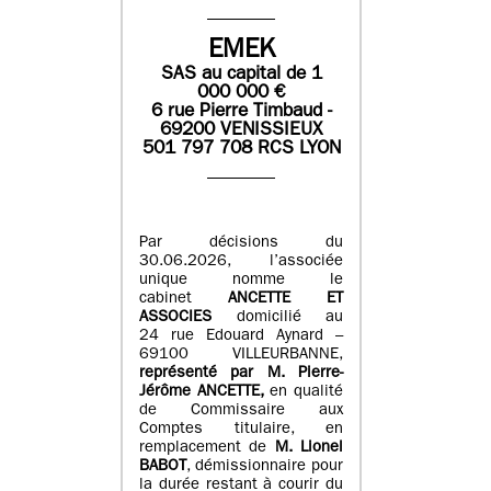
EMEK
SAS
au capital de
1
0
00 000
€
6 rue Pierre Timbaud -
69200 VENISSIEUX
501 797 708 RCS LYON
Par décisions du
30.06.2026, l’associée
unique nomme le
cabinet
ANCETTE ET
ASSOCIES
domicilié au
24 rue Edouard Aynard –
69100 VILLEURBANNE,
r
eprésenté par M
.
Pierre
-
Jérôme ANCETTE,
en qualité
de Commissaire aux
Comptes titulaire, en
remplacement de
M
.
Lionel
BABOT
, démissionnaire pour
la durée restant à courir du