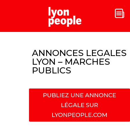
ANNONCES LEGALES
LYON – MARCHES
PUBLICS
PUBLIEZ UNE ANNONCE
LÉGALE SUR
LYONPEOPLE.COM