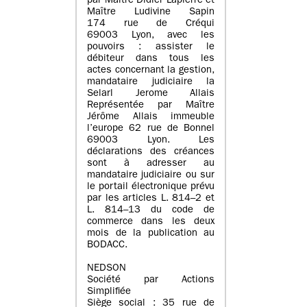
par Maître Didier Lapierre et
Maître Ludivine Sapin
174 rue de Créqui
69003 Lyon, avec les
pouvoirs : assister le
débiteur dans tous les
actes concernant la gestion,
mandataire judiciaire la
Selarl Jerome Allais
Représentée par Maître
Jérôme Allais immeuble
l’europe 62 rue de Bonnel
69003 Lyon. Les
déclarations des créances
sont à adresser au
mandataire judiciaire ou sur
le portail électronique prévu
par les articles L. 814–2 et
L. 814–13 du code de
commerce dans les deux
mois de la publication au
BODACC.
NEDSON
Société par Actions
Simplifiée
Siège social : 35 rue de