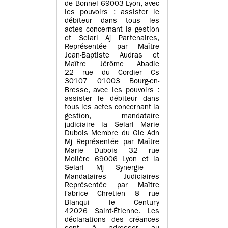
de Bonnel 69003 Lyon, avec
les pouvoirs : assister le
débiteur dans tous les
actes concernant la gestion
et Selarl Aj Partenaires,
Représentée par Maître
Jean-Baptiste Audras et
Maître Jérôme Abadie
22 rue du Cordier Cs
30107 01003 Bourg-en-
Bresse, avec les pouvoirs :
assister le débiteur dans
tous les actes concernant la
gestion, mandataire
judiciaire la Selarl Marie
Dubois Membre du Gie Adn
Mj Représentée par Maître
Marie Dubois 32 rue
Molière 69006 Lyon et la
Selarl Mj Synergie –
Mandataires Judiciaires
Représentée par Maître
Fabrice Chretien 8 rue
Blanqui le Century
42026 Saint-Étienne. Les
déclarations des créances