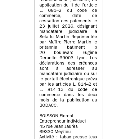
redressement judiciaire, en
application du II de l’article
L. 681–2 du code de
commerce, date de
cessation des paiements le
23 juillet 2026, désignant
mandataire judiciaire la
Selarlu Martin Représentée
par Maître Pierre Martin le
britannia batiment b
20 boulevard Eugène
Deruelle 69003 Lyon. Les
déclarations des créances
sont à adresser au
mandataire judiciaire ou sur
le portail électronique prévu
par les articles L. 814–2 et
L. 814–13 du code de
commerce dans les deux
mois de la publication au
BODACC.
BOISSON Florent
Entrepreneur Individuel
45 rue Jean Jaurès
69330 Meyzieu
Activité : tabac presse jeux