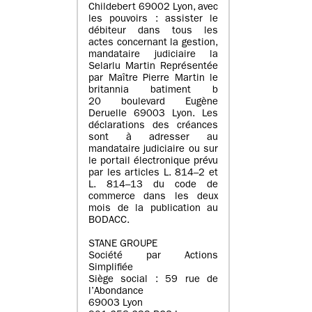
Childebert 69002 Lyon, avec
les pouvoirs : assister le
débiteur dans tous les
actes concernant la gestion,
mandataire judiciaire la
Selarlu Martin Représentée
par Maître Pierre Martin le
britannia batiment b
20 boulevard Eugène
Deruelle 69003 Lyon. Les
déclarations des créances
sont à adresser au
mandataire judiciaire ou sur
le portail électronique prévu
par les articles L. 814–2 et
L. 814–13 du code de
commerce dans les deux
mois de la publication au
BODACC.
STANE GROUPE
Société par Actions
Simplifiée
Siège social : 59 rue de
l’Abondance
69003 Lyon