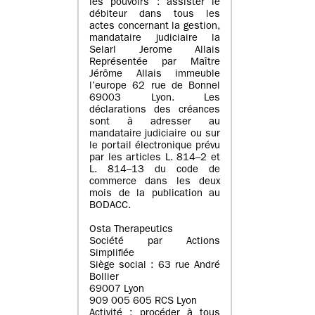
les pouvoirs : assister le
débiteur dans tous les
actes concernant la gestion,
mandataire judiciaire la
Selarl Jerome Allais
Représentée par Maître
Jérôme Allais immeuble
l’europe 62 rue de Bonnel
69003 Lyon. Les
déclarations des créances
sont à adresser au
mandataire judiciaire ou sur
le portail électronique prévu
par les articles L. 814–2 et
L. 814–13 du code de
commerce dans les deux
mois de la publication au
BODACC.
Osta Therapeutics
Société par Actions
Simplifiée
Siège social : 63 rue André
Bollier
69007 Lyon
909 005 605 RCS Lyon
Activité : procéder à tous