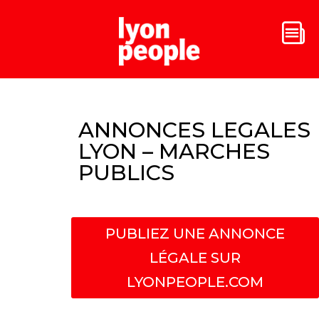
ANNONCES LEGALES
LYON – MARCHES
PUBLICS
PUBLIEZ UNE ANNONCE
LÉGALE SUR
LYONPEOPLE.COM