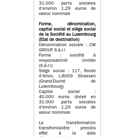
31.000 parts sociales
d’environ 1,29 euros de
valeur nominale
Forme, dénomination
,
capital social
et siège social
de la Société au Luxembourg
(Etat d
e destination
)
Dénomination sociale : CW
GROUP S.à.r.l
Forme : société à
responsabilité limitée
(S.à.r.l)
Siège social : 117, Route
d’Arlon, L-8009 Strassen
(Grand-Duché de
Luxembourg)
Capital social :
40.000 euros divisé en
31.000 parts sociales
d’environ 1,29 euros de
valeur nominale
La transformation
transfrontalière prendra
effet à la date