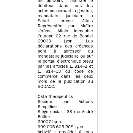
les pouvoirs : assister le
débiteur dans tous les
actes concernant la gestion,
mandataire judiciaire la
Selarl Jerome Allais
Représentée par Maître
Jérôme Allais immeuble
l’europe 62 rue de Bonnel
69003 Lyon. Les
déclarations des créances
sont à adresser au
mandataire judiciaire ou sur
le portail électronique prévu
par les articles L. 814–2 et
L. 814–13 du code de
commerce dans les deux
mois de la publication au
BODACC.
Osta Therapeutics
Société par Actions
Simplifiée
Siège social : 63 rue André
Bollier
69007 Lyon
909 005 605 RCS Lyon
Activité : procéder à tous