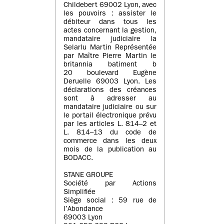
Childebert 69002 Lyon, avec
les pouvoirs : assister le
débiteur dans tous les
actes concernant la gestion,
mandataire judiciaire la
Selarlu Martin Représentée
par Maître Pierre Martin le
britannia batiment b
20 boulevard Eugène
Deruelle 69003 Lyon. Les
déclarations des créances
sont à adresser au
mandataire judiciaire ou sur
le portail électronique prévu
par les articles L. 814–2 et
L. 814–13 du code de
commerce dans les deux
mois de la publication au
BODACC.
STANE GROUPE
Société par Actions
Simplifiée
Siège social : 59 rue de
l’Abondance
69003 Lyon