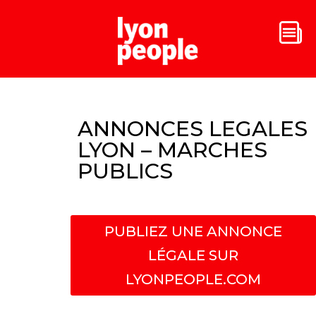
ANNONCES LEGALES
LYON – MARCHES
PUBLICS
PUBLIEZ UNE ANNONCE
LÉGALE SUR
LYONPEOPLE.COM