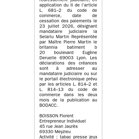
redressement judiciaire, en
application du II de l’article
L. 681–2 du code de
commerce, date de
cessation des paiements le
23 juillet 2026, désignant
mandataire judiciaire la
Selarlu Martin Représentée
par Maître Pierre Martin le
britannia batiment b
20 boulevard Eugène
Deruelle 69003 Lyon. Les
déclarations des créances
sont à adresser au
mandataire judiciaire ou sur
le portail électronique prévu
par les articles L. 814–2 et
L. 814–13 du code de
commerce dans les deux
mois de la publication au
BODACC.
BOISSON Florent
Entrepreneur Individuel
45 rue Jean Jaurès
69330 Meyzieu
Activité : tabac presse jeux