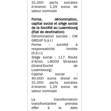
31.000 parts sociales
d’environ 1,29 euros de
valeur nominale
Forme, dénomination
,
capital social
et siège social
de la Société au Luxembourg
(Etat d
e destination
)
Dénomination sociale : CW
GROUP S.à.r.l
Forme : société à
responsabilité limitée
(S.à.r.l)
Siège social : 117, Route
d’Arlon, L-8009 Strassen
(Grand-Duché de
Luxembourg)
Capital social :
40.000 euros divisé en
31.000 parts sociales
d’environ 1,29 euros de
valeur nominale
La transformation
transfrontalière prendra
effet à la date