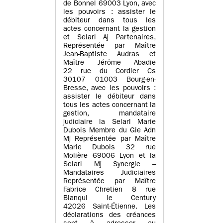
de Bonnel 69003 Lyon, avec
les pouvoirs : assister le
débiteur dans tous les
actes concernant la gestion
et Selarl Aj Partenaires,
Représentée par Maître
Jean-Baptiste Audras et
Maître Jérôme Abadie
22 rue du Cordier Cs
30107 01003 Bourg-en-
Bresse, avec les pouvoirs :
assister le débiteur dans
tous les actes concernant la
gestion, mandataire
judiciaire la Selarl Marie
Dubois Membre du Gie Adn
Mj Représentée par Maître
Marie Dubois 32 rue
Molière 69006 Lyon et la
Selarl Mj Synergie –
Mandataires Judiciaires
Représentée par Maître
Fabrice Chretien 8 rue
Blanqui le Century
42026 Saint-Étienne. Les
déclarations des créances