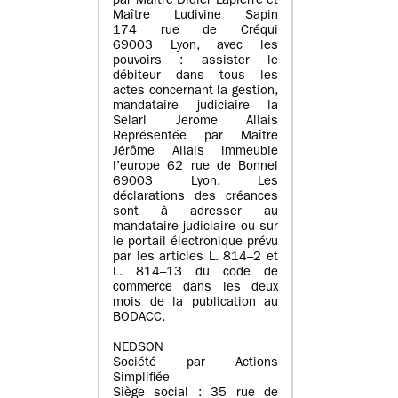
par Maître Didier Lapierre et
Maître Ludivine Sapin
174 rue de Créqui
69003 Lyon, avec les
pouvoirs : assister le
débiteur dans tous les
actes concernant la gestion,
mandataire judiciaire la
Selarl Jerome Allais
Représentée par Maître
Jérôme Allais immeuble
l’europe 62 rue de Bonnel
69003 Lyon. Les
déclarations des créances
sont à adresser au
mandataire judiciaire ou sur
le portail électronique prévu
par les articles L. 814–2 et
L. 814–13 du code de
commerce dans les deux
mois de la publication au
BODACC.
NEDSON
Société par Actions
Simplifiée
Siège social : 35 rue de