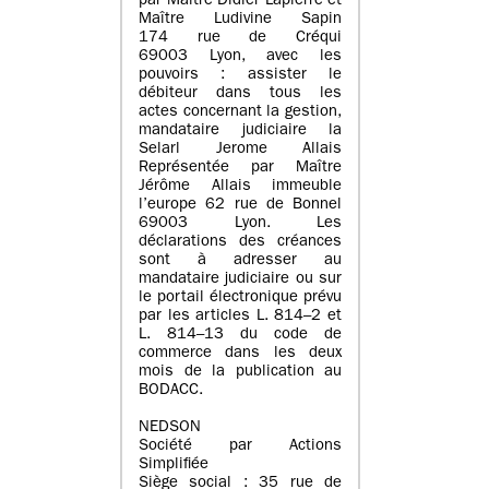
par Maître Didier Lapierre et
Maître Ludivine Sapin
174 rue de Créqui
69003 Lyon, avec les
pouvoirs : assister le
débiteur dans tous les
actes concernant la gestion,
mandataire judiciaire la
Selarl Jerome Allais
Représentée par Maître
Jérôme Allais immeuble
l’europe 62 rue de Bonnel
69003 Lyon. Les
déclarations des créances
sont à adresser au
mandataire judiciaire ou sur
le portail électronique prévu
par les articles L. 814–2 et
L. 814–13 du code de
commerce dans les deux
mois de la publication au
BODACC.
NEDSON
Société par Actions
Simplifiée
Siège social : 35 rue de