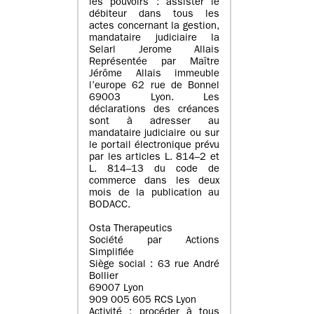
les pouvoirs : assister le
débiteur dans tous les
actes concernant la gestion,
mandataire judiciaire la
Selarl Jerome Allais
Représentée par Maître
Jérôme Allais immeuble
l’europe 62 rue de Bonnel
69003 Lyon. Les
déclarations des créances
sont à adresser au
mandataire judiciaire ou sur
le portail électronique prévu
par les articles L. 814–2 et
L. 814–13 du code de
commerce dans les deux
mois de la publication au
BODACC.
Osta Therapeutics
Société par Actions
Simplifiée
Siège social : 63 rue André
Bollier
69007 Lyon
909 005 605 RCS Lyon
Activité : procéder à tous