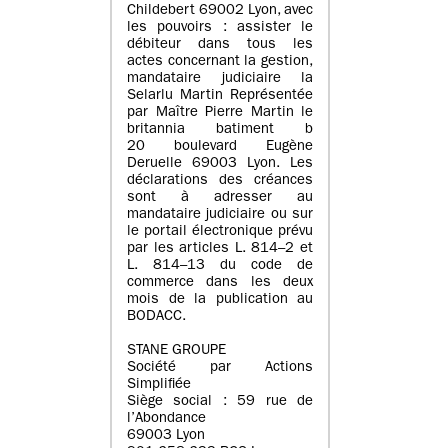
Childebert 69002 Lyon, avec
les pouvoirs : assister le
débiteur dans tous les
actes concernant la gestion,
mandataire judiciaire la
Selarlu Martin Représentée
par Maître Pierre Martin le
britannia batiment b
20 boulevard Eugène
Deruelle 69003 Lyon. Les
déclarations des créances
sont à adresser au
mandataire judiciaire ou sur
le portail électronique prévu
par les articles L. 814–2 et
L. 814–13 du code de
commerce dans les deux
mois de la publication au
BODACC.
STANE GROUPE
Société par Actions
Simplifiée
Siège social : 59 rue de
l’Abondance
69003 Lyon