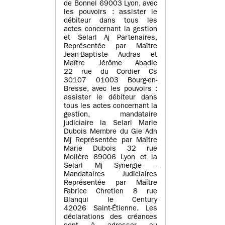
de Bonnel 69003 Lyon, avec
les pouvoirs : assister le
débiteur dans tous les
actes concernant la gestion
et Selarl Aj Partenaires,
Représentée par Maître
Jean-Baptiste Audras et
Maître Jérôme Abadie
22 rue du Cordier Cs
30107 01003 Bourg-en-
Bresse, avec les pouvoirs :
assister le débiteur dans
tous les actes concernant la
gestion, mandataire
judiciaire la Selarl Marie
Dubois Membre du Gie Adn
Mj Représentée par Maître
Marie Dubois 32 rue
Molière 69006 Lyon et la
Selarl Mj Synergie –
Mandataires Judiciaires
Représentée par Maître
Fabrice Chretien 8 rue
Blanqui le Century
42026 Saint-Étienne. Les
déclarations des créances