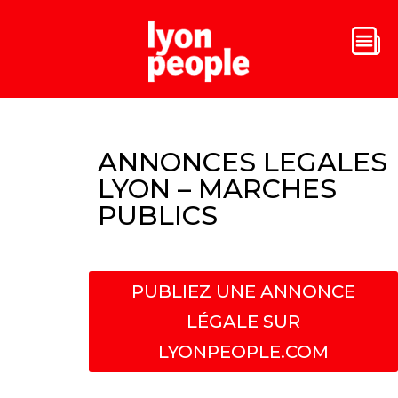
ANNONCES LEGALES
LYON – MARCHES
PUBLICS
PUBLIEZ UNE ANNONCE
LÉGALE SUR
LYONPEOPLE.COM