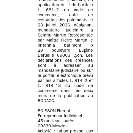
redressement judiciaire, en
application du II de l’article
L. 681–2 du code de
commerce, date de
cessation des paiements le
23 juillet 2026, désignant
mandataire judiciaire la
Selarlu Martin Représentée
par Maître Pierre Martin le
britannia batiment b
20 boulevard Eugène
Deruelle 69003 Lyon. Les
déclarations des créances
sont à adresser au
mandataire judiciaire ou sur
le portail électronique prévu
par les articles L. 814–2 et
L. 814–13 du code de
commerce dans les deux
mois de la publication au
BODACC.
BOISSON Florent
Entrepreneur Individuel
45 rue Jean Jaurès
69330 Meyzieu
Activité : tabac presse jeux