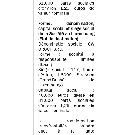
31.000 parts sociales
d’environ 1,29 euros de
valeur nominale
Forme, dénomination
,
capital social
et siège social
de la Société au Luxembourg
(Etat d
e destination
)
Dénomination sociale : CW
GROUP S.à.r.l
Forme : société à
responsabilité limitée
(S.à.r.l)
Siège social : 117, Route
d’Arlon, L-8009 Strassen
(Grand-Duché de
Luxembourg)
Capital social :
40.000 euros divisé en
31.000 parts sociales
d’environ 1,29 euros de
valeur nominale
La transformation
transfrontalière prendra
effet à la date