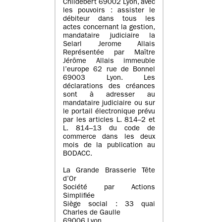
Childebert 69002 Lyon, avec
les pouvoirs : assister le
débiteur dans tous les
actes concernant la gestion,
mandataire judiciaire la
Selarl Jerome Allais
Représentée par Maître
Jérôme Allais immeuble
l’europe 62 rue de Bonnel
69003 Lyon. Les
déclarations des créances
sont à adresser au
mandataire judiciaire ou sur
le portail électronique prévu
par les articles L. 814–2 et
L. 814–13 du code de
commerce dans les deux
mois de la publication au
BODACC.
La Grande Brasserie Tête
d’Or
Société par Actions
Simplifiée
Siège social : 33 quai
Charles de Gaulle
69006 Lyon