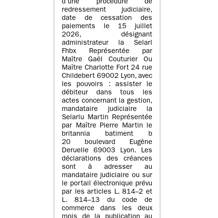
d’une procédure de
redressement judiciaire,
date de cessation des
paiements le 15 juillet
2026, désignant
administrateur la Selarl
Fhbx Représentée par
Maître Gaël Couturier Ou
Maître Charlotte Fort 24 rue
Childebert 69002 Lyon, avec
les pouvoirs : assister le
débiteur dans tous les
actes concernant la gestion,
mandataire judiciaire la
Selarlu Martin Représentée
par Maître Pierre Martin le
britannia batiment b
20 boulevard Eugène
Deruelle 69003 Lyon. Les
déclarations des créances
sont à adresser au
mandataire judiciaire ou sur
le portail électronique prévu
par les articles L. 814–2 et
L. 814–13 du code de
commerce dans les deux
mois de la publication au