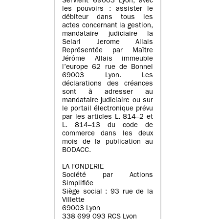
Servient 69003 Lyon, avec
les pouvoirs : assister le
débiteur dans tous les
actes concernant la gestion,
mandataire judiciaire la
Selarl Jerome Allais
Représentée par Maître
Jérôme Allais immeuble
l’europe 62 rue de Bonnel
69003 Lyon. Les
déclarations des créances
sont à adresser au
mandataire judiciaire ou sur
le portail électronique prévu
par les articles L. 814–2 et
L. 814–13 du code de
commerce dans les deux
mois de la publication au
BODACC.
LA FONDERIE
Société par Actions
Simplifiée
Siège social : 93 rue de la
Villette
69003 Lyon
338 699 093 RCS Lyon