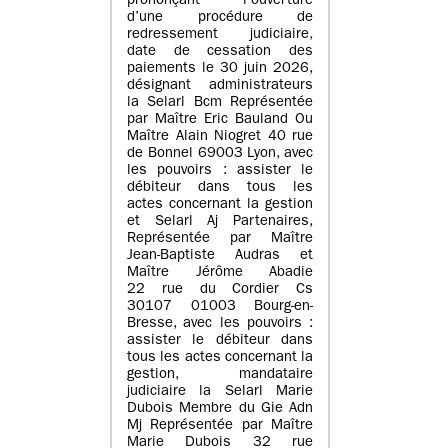
prononçant l’ouverture
d’une procédure de
redressement judiciaire,
date de cessation des
paiements le 30 juin 2026,
désignant administrateurs
la Selarl Bcm Représentée
par Maître Eric Bauland Ou
Maître Alain Niogret 40 rue
de Bonnel 69003 Lyon, avec
les pouvoirs : assister le
débiteur dans tous les
actes concernant la gestion
et Selarl Aj Partenaires,
Représentée par Maître
Jean-Baptiste Audras et
Maître Jérôme Abadie
22 rue du Cordier Cs
30107 01003 Bourg-en-
Bresse, avec les pouvoirs :
assister le débiteur dans
tous les actes concernant la
gestion, mandataire
judiciaire la Selarl Marie
Dubois Membre du Gie Adn
Mj Représentée par Maître
Marie Dubois 32 rue