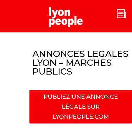
ANNONCES LEGALES
LYON – MARCHES
PUBLICS
PUBLIEZ UNE ANNONCE
LÉGALE SUR
LYONPEOPLE.COM