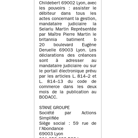
Childebert 69002 Lyon, avec
les pouvoirs : assister le
débiteur dans tous les
actes concernant la gestion,
mandataire judiciaire la
Selarlu Martin Représentée
par Maître Pierre Martin le
britannia batiment b
20 boulevard Eugène
Deruelle 69003 Lyon. Les
déclarations des créances
sont à adresser au
mandataire judiciaire ou sur
le portail électronique prévu
par les articles L. 814–2 et
L. 814–13 du code de
commerce dans les deux
mois de la publication au
BODACC.
STANE GROUPE
Société par Actions
Simplifiée
Siège social : 59 rue de
l’Abondance
69003 Lyon