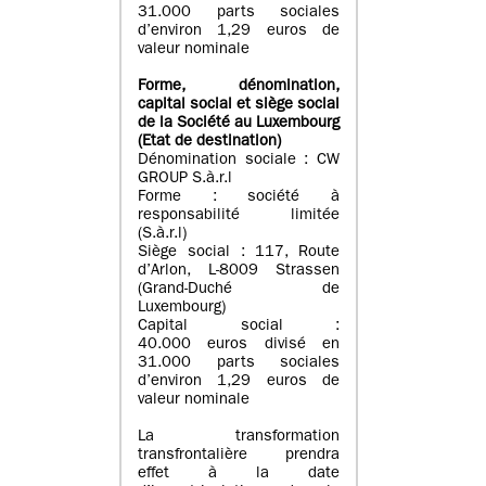
31.000 parts sociales
d’environ 1,29 euros de
valeur nominale
Forme, dénomination
,
capital social
et siège social
de la Société au Luxembourg
(Etat d
e destination
)
Dénomination sociale : CW
GROUP S.à.r.l
Forme : société à
responsabilité limitée
(S.à.r.l)
Siège social : 117, Route
d’Arlon, L-8009 Strassen
(Grand-Duché de
Luxembourg)
Capital social :
40.000 euros divisé en
31.000 parts sociales
d’environ 1,29 euros de
valeur nominale
La transformation
transfrontalière prendra
effet à la date