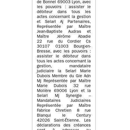
de Bonnel 69003 Lyon, avec
les pouvoirs : assister le
débiteur dans tous les
actes concernant la gestion
et Selarl Aj Partenaires,
Représentée par Maître
Jean-Baptiste Audras et
Maître Jérôme Abadie
22 rue du Cordier Cs
30107 01003 Bourg-en-
Bresse, avec les pouvoirs :
assister le débiteur dans
tous les actes concernant la
gestion, mandataire
judiciaire la Selarl Marie
Dubois Membre du Gie Adn
Mj Représentée par Maître
Marie Dubois 32 rue
Molière 69006 Lyon et la
Selarl Mj Synergie –
Mandataires Judiciaires
Représentée par Maître
Fabrice Chretien 8 rue
Blanqui le Century
42026 Saint-Étienne. Les
déclarations des créances