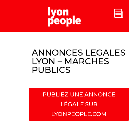
ANNONCES LEGALES
LYON – MARCHES
PUBLICS
PUBLIEZ UNE ANNONCE
LÉGALE SUR
LYONPEOPLE.COM