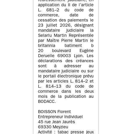
redressement judiciaire, en
application du II de l’article
L. 681–2 du code de
commerce, date de
cessation des paiements le
23 juillet 2026, désignant
mandataire judiciaire la
Selarlu Martin Représentée
par Maître Pierre Martin le
britannia batiment b
20 boulevard Eugène
Deruelle 69003 Lyon. Les
déclarations des créances
sont à adresser au
mandataire judiciaire ou sur
le portail électronique prévu
par les articles L. 814–2 et
L. 814–13 du code de
commerce dans les deux
mois de la publication au
BODACC.
BOISSON Florent
Entrepreneur Individuel
45 rue Jean Jaurès
69330 Meyzieu
Activité : tabac presse jeux