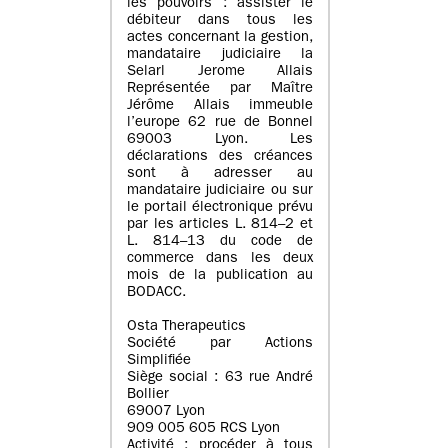
les pouvoirs : assister le
débiteur dans tous les
actes concernant la gestion,
mandataire judiciaire la
Selarl Jerome Allais
Représentée par Maître
Jérôme Allais immeuble
l’europe 62 rue de Bonnel
69003 Lyon. Les
déclarations des créances
sont à adresser au
mandataire judiciaire ou sur
le portail électronique prévu
par les articles L. 814–2 et
L. 814–13 du code de
commerce dans les deux
mois de la publication au
BODACC.
Osta Therapeutics
Société par Actions
Simplifiée
Siège social : 63 rue André
Bollier
69007 Lyon
909 005 605 RCS Lyon
Activité : procéder à tous