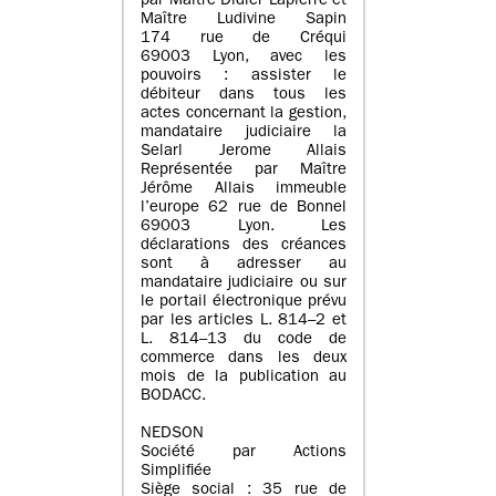
par Maître Didier Lapierre et
Maître Ludivine Sapin
174 rue de Créqui
69003 Lyon, avec les
pouvoirs : assister le
débiteur dans tous les
actes concernant la gestion,
mandataire judiciaire la
Selarl Jerome Allais
Représentée par Maître
Jérôme Allais immeuble
l’europe 62 rue de Bonnel
69003 Lyon. Les
déclarations des créances
sont à adresser au
mandataire judiciaire ou sur
le portail électronique prévu
par les articles L. 814–2 et
L. 814–13 du code de
commerce dans les deux
mois de la publication au
BODACC.
NEDSON
Société par Actions
Simplifiée
Siège social : 35 rue de