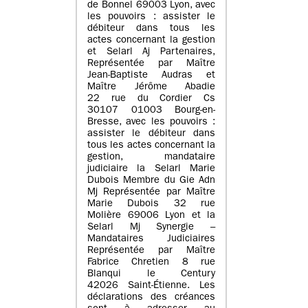
de Bonnel 69003 Lyon, avec
les pouvoirs : assister le
débiteur dans tous les
actes concernant la gestion
et Selarl Aj Partenaires,
Représentée par Maître
Jean-Baptiste Audras et
Maître Jérôme Abadie
22 rue du Cordier Cs
30107 01003 Bourg-en-
Bresse, avec les pouvoirs :
assister le débiteur dans
tous les actes concernant la
gestion, mandataire
judiciaire la Selarl Marie
Dubois Membre du Gie Adn
Mj Représentée par Maître
Marie Dubois 32 rue
Molière 69006 Lyon et la
Selarl Mj Synergie –
Mandataires Judiciaires
Représentée par Maître
Fabrice Chretien 8 rue
Blanqui le Century
42026 Saint-Étienne. Les
déclarations des créances