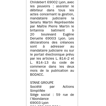
Childebert 69002 Lyon, avec
les pouvoirs : assister le
débiteur dans tous les
actes concernant la gestion,
mandataire judiciaire la
Selarlu Martin Représentée
par Maître Pierre Martin le
britannia batiment b
20 boulevard Eugène
Deruelle 69003 Lyon. Les
déclarations des créances
sont à adresser au
mandataire judiciaire ou sur
le portail électronique prévu
par les articles L. 814–2 et
L. 814–13 du code de
commerce dans les deux
mois de la publication au
BODACC.
STANE GROUPE
Société par Actions
Simplifiée
Siège social : 59 rue de
l’Abondance
69003 Lyon