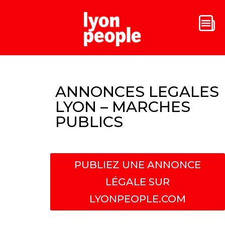
ANNONCES LEGALES
LYON – MARCHES
PUBLICS
PUBLIEZ UNE ANNONCE
LÉGALE SUR
LYONPEOPLE.COM