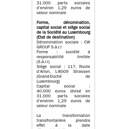
31.000 parts sociales
d’environ 1,29 euros de
valeur nominale
Forme, dénomination
,
capital social
et siège social
de la Société au Luxembourg
(Etat d
e destination
)
Dénomination sociale : CW
GROUP S.à.r.l
Forme : société à
responsabilité limitée
(S.à.r.l)
Siège social : 117, Route
d’Arlon, L-8009 Strassen
(Grand-Duché de
Luxembourg)
Capital social :
40.000 euros divisé en
31.000 parts sociales
d’environ 1,29 euros de
valeur nominale
La transformation
transfrontalière prendra
effet à la date