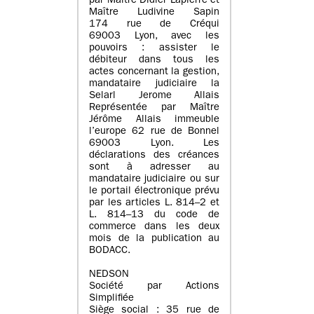
par Maître Didier Lapierre et
Maître Ludivine Sapin
174 rue de Créqui
69003 Lyon, avec les
pouvoirs : assister le
débiteur dans tous les
actes concernant la gestion,
mandataire judiciaire la
Selarl Jerome Allais
Représentée par Maître
Jérôme Allais immeuble
l’europe 62 rue de Bonnel
69003 Lyon. Les
déclarations des créances
sont à adresser au
mandataire judiciaire ou sur
le portail électronique prévu
par les articles L. 814–2 et
L. 814–13 du code de
commerce dans les deux
mois de la publication au
BODACC.
NEDSON
Société par Actions
Simplifiée
Siège social : 35 rue de