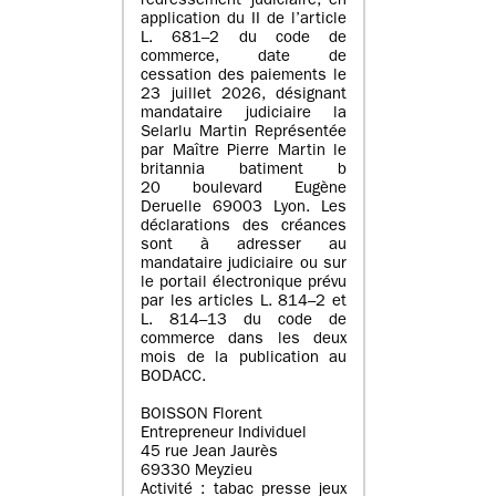
redressement judiciaire, en
application du II de l’article
L. 681–2 du code de
commerce, date de
cessation des paiements le
23 juillet 2026, désignant
mandataire judiciaire la
Selarlu Martin Représentée
par Maître Pierre Martin le
britannia batiment b
20 boulevard Eugène
Deruelle 69003 Lyon. Les
déclarations des créances
sont à adresser au
mandataire judiciaire ou sur
le portail électronique prévu
par les articles L. 814–2 et
L. 814–13 du code de
commerce dans les deux
mois de la publication au
BODACC.
BOISSON Florent
Entrepreneur Individuel
45 rue Jean Jaurès
69330 Meyzieu
Activité : tabac presse jeux