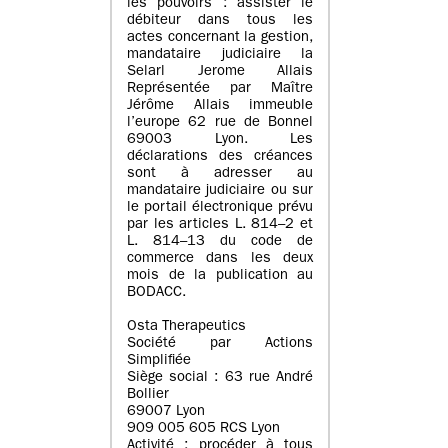
les pouvoirs : assister le
débiteur dans tous les
actes concernant la gestion,
mandataire judiciaire la
Selarl Jerome Allais
Représentée par Maître
Jérôme Allais immeuble
l’europe 62 rue de Bonnel
69003 Lyon. Les
déclarations des créances
sont à adresser au
mandataire judiciaire ou sur
le portail électronique prévu
par les articles L. 814–2 et
L. 814–13 du code de
commerce dans les deux
mois de la publication au
BODACC.
Osta Therapeutics
Société par Actions
Simplifiée
Siège social : 63 rue André
Bollier
69007 Lyon
909 005 605 RCS Lyon
Activité : procéder à tous