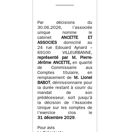
Par décisions du
30.06.2026, l’associée
unique nomme le
cabinet
ANCETTE ET
ASSOCIES
domicilié au
24 rue Edouard Aynard –
69100 VILLEURBANNE,
r
eprésenté par M
.
Pierre
-
Jérôme ANCETTE,
en qualité
de Commissaire aux
Comptes titulaire, en
remplacement de
M
.
Lionel
BABOT
, démissionnaire pour
la durée restant à courir du
mandat de son
prédécesseur, soit jusqu’à
la décision de l’Associée
Unique sur les comptes de
l’exercice clos le
31 décembre 2029
.
Pour avis