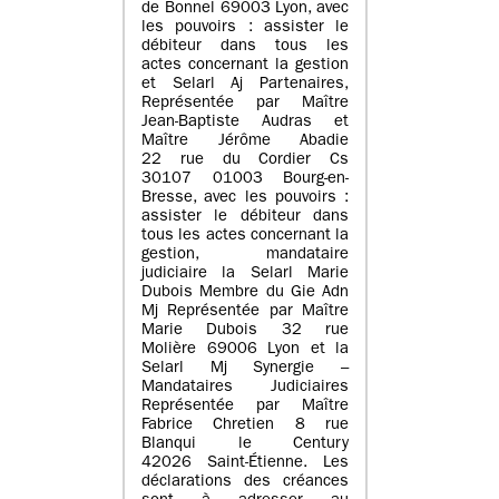
de Bonnel 69003 Lyon, avec
les pouvoirs : assister le
débiteur dans tous les
actes concernant la gestion
et Selarl Aj Partenaires,
Représentée par Maître
Jean-Baptiste Audras et
Maître Jérôme Abadie
22 rue du Cordier Cs
30107 01003 Bourg-en-
Bresse, avec les pouvoirs :
assister le débiteur dans
tous les actes concernant la
gestion, mandataire
judiciaire la Selarl Marie
Dubois Membre du Gie Adn
Mj Représentée par Maître
Marie Dubois 32 rue
Molière 69006 Lyon et la
Selarl Mj Synergie –
Mandataires Judiciaires
Représentée par Maître
Fabrice Chretien 8 rue
Blanqui le Century
42026 Saint-Étienne. Les
déclarations des créances