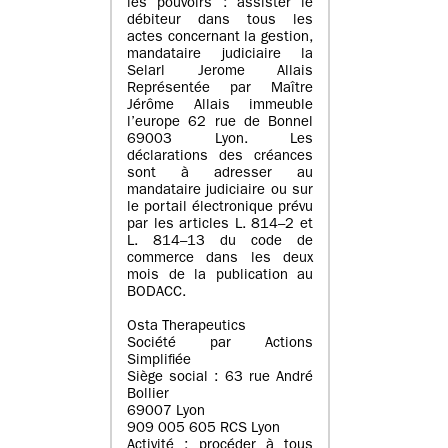
les pouvoirs : assister le
débiteur dans tous les
actes concernant la gestion,
mandataire judiciaire la
Selarl Jerome Allais
Représentée par Maître
Jérôme Allais immeuble
l’europe 62 rue de Bonnel
69003 Lyon. Les
déclarations des créances
sont à adresser au
mandataire judiciaire ou sur
le portail électronique prévu
par les articles L. 814–2 et
L. 814–13 du code de
commerce dans les deux
mois de la publication au
BODACC.
Osta Therapeutics
Société par Actions
Simplifiée
Siège social : 63 rue André
Bollier
69007 Lyon
909 005 605 RCS Lyon
Activité : procéder à tous