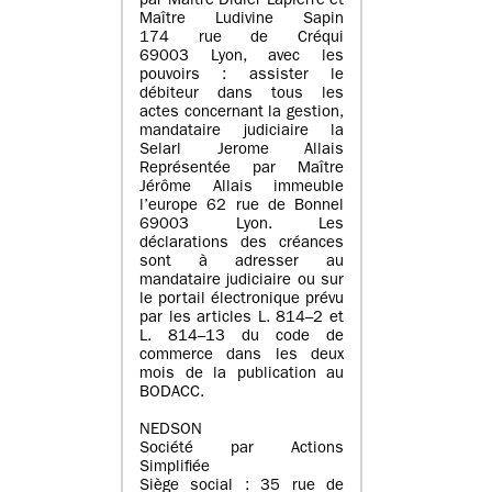
par Maître Didier Lapierre et
Maître Ludivine Sapin
174 rue de Créqui
69003 Lyon, avec les
pouvoirs : assister le
débiteur dans tous les
actes concernant la gestion,
mandataire judiciaire la
Selarl Jerome Allais
Représentée par Maître
Jérôme Allais immeuble
l’europe 62 rue de Bonnel
69003 Lyon. Les
déclarations des créances
sont à adresser au
mandataire judiciaire ou sur
le portail électronique prévu
par les articles L. 814–2 et
L. 814–13 du code de
commerce dans les deux
mois de la publication au
BODACC.
NEDSON
Société par Actions
Simplifiée
Siège social : 35 rue de