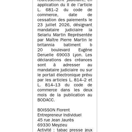
redressement judiciaire, en
application du II de l’article
L. 681–2 du code de
commerce, date de
cessation des paiements le
23 juillet 2026, désignant
mandataire judiciaire la
Selarlu Martin Représentée
par Maître Pierre Martin le
britannia batiment b
20 boulevard Eugène
Deruelle 69003 Lyon. Les
déclarations des créances
sont à adresser au
mandataire judiciaire ou sur
le portail électronique prévu
par les articles L. 814–2 et
L. 814–13 du code de
commerce dans les deux
mois de la publication au
BODACC.
BOISSON Florent
Entrepreneur Individuel
45 rue Jean Jaurès
69330 Meyzieu
Activité : tabac presse jeux