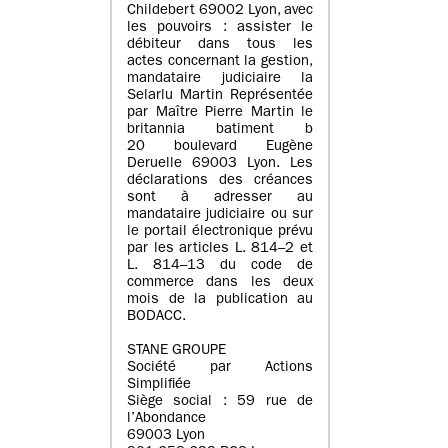
Childebert 69002 Lyon, avec
les pouvoirs : assister le
débiteur dans tous les
actes concernant la gestion,
mandataire judiciaire la
Selarlu Martin Représentée
par Maître Pierre Martin le
britannia batiment b
20 boulevard Eugène
Deruelle 69003 Lyon. Les
déclarations des créances
sont à adresser au
mandataire judiciaire ou sur
le portail électronique prévu
par les articles L. 814–2 et
L. 814–13 du code de
commerce dans les deux
mois de la publication au
BODACC.
STANE GROUPE
Société par Actions
Simplifiée
Siège social : 59 rue de
l’Abondance
69003 Lyon