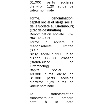
31.000 parts sociales
d’environ 1,29 euros de
valeur nominale
Forme, dénomination
,
capital social
et siège social
de la Société au Luxembourg
(Etat d
e destination
)
Dénomination sociale : CW
GROUP S.à.r.l
Forme : société à
responsabilité limitée
(S.à.r.l)
Siège social : 117, Route
d’Arlon, L-8009 Strassen
(Grand-Duché de
Luxembourg)
Capital social :
40.000 euros divisé en
31.000 parts sociales
d’environ 1,29 euros de
valeur nominale
La transformation
transfrontalière prendra
effet à la date