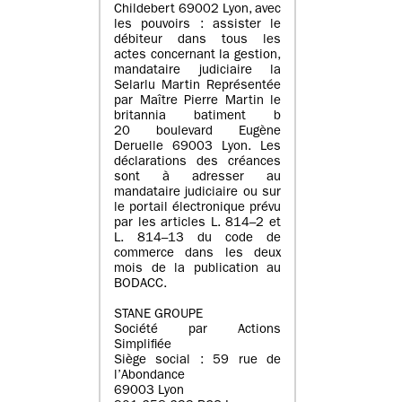
Childebert 69002 Lyon, avec
les pouvoirs : assister le
débiteur dans tous les
actes concernant la gestion,
mandataire judiciaire la
Selarlu Martin Représentée
par Maître Pierre Martin le
britannia batiment b
20 boulevard Eugène
Deruelle 69003 Lyon. Les
déclarations des créances
sont à adresser au
mandataire judiciaire ou sur
le portail électronique prévu
par les articles L. 814–2 et
L. 814–13 du code de
commerce dans les deux
mois de la publication au
BODACC.
STANE GROUPE
Société par Actions
Simplifiée
Siège social : 59 rue de
l’Abondance
69003 Lyon