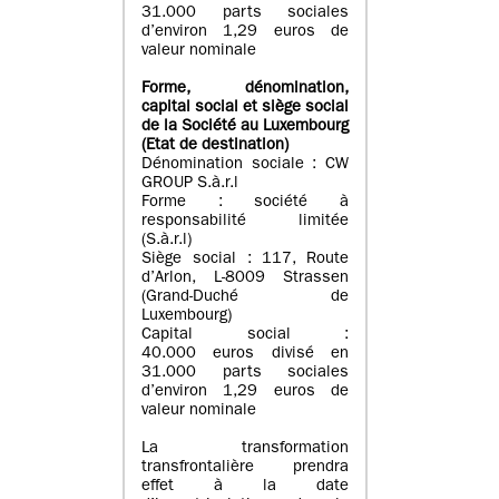
31.000 parts sociales
d’environ 1,29 euros de
valeur nominale
Forme, dénomination
,
capital social
et siège social
de la Société au Luxembourg
(Etat d
e destination
)
Dénomination sociale : CW
GROUP S.à.r.l
Forme : société à
responsabilité limitée
(S.à.r.l)
Siège social : 117, Route
d’Arlon, L-8009 Strassen
(Grand-Duché de
Luxembourg)
Capital social :
40.000 euros divisé en
31.000 parts sociales
d’environ 1,29 euros de
valeur nominale
La transformation
transfrontalière prendra
effet à la date