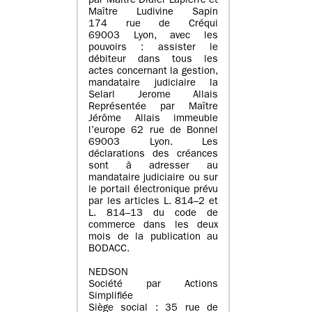
par Maître Didier Lapierre et
Maître Ludivine Sapin
174 rue de Créqui
69003 Lyon, avec les
pouvoirs : assister le
débiteur dans tous les
actes concernant la gestion,
mandataire judiciaire la
Selarl Jerome Allais
Représentée par Maître
Jérôme Allais immeuble
l’europe 62 rue de Bonnel
69003 Lyon. Les
déclarations des créances
sont à adresser au
mandataire judiciaire ou sur
le portail électronique prévu
par les articles L. 814–2 et
L. 814–13 du code de
commerce dans les deux
mois de la publication au
BODACC.
NEDSON
Société par Actions
Simplifiée
Siège social : 35 rue de