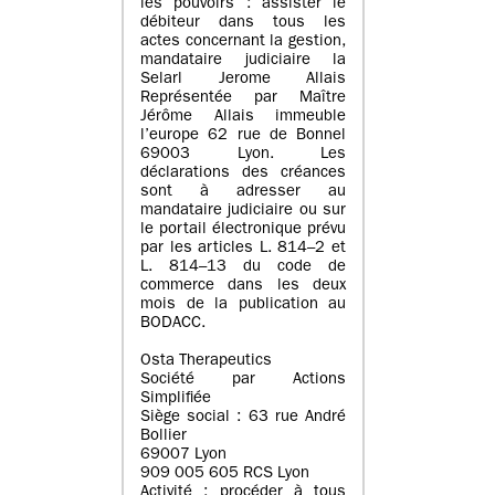
les pouvoirs : assister le
débiteur dans tous les
actes concernant la gestion,
mandataire judiciaire la
Selarl Jerome Allais
Représentée par Maître
Jérôme Allais immeuble
l’europe 62 rue de Bonnel
69003 Lyon. Les
déclarations des créances
sont à adresser au
mandataire judiciaire ou sur
le portail électronique prévu
par les articles L. 814–2 et
L. 814–13 du code de
commerce dans les deux
mois de la publication au
BODACC.
Osta Therapeutics
Société par Actions
Simplifiée
Siège social : 63 rue André
Bollier
69007 Lyon
909 005 605 RCS Lyon
Activité : procéder à tous