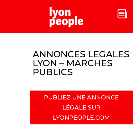
ANNONCES LEGALES
LYON – MARCHES
PUBLICS
PUBLIEZ UNE ANNONCE
LÉGALE SUR
LYONPEOPLE.COM