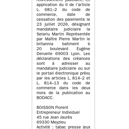
redressement judiciaire, en
application du II de l’article
L. 681–2 du code de
commerce, date de
cessation des paiements le
23 juillet 2026, désignant
mandataire judiciaire la
Selarlu Martin Représentée
par Maître Pierre Martin le
britannia batiment b
20 boulevard Eugène
Deruelle 69003 Lyon. Les
déclarations des créances
sont à adresser au
mandataire judiciaire ou sur
le portail électronique prévu
par les articles L. 814–2 et
L. 814–13 du code de
commerce dans les deux
mois de la publication au
BODACC.
BOISSON Florent
Entrepreneur Individuel
45 rue Jean Jaurès
69330 Meyzieu
Activité : tabac presse jeux