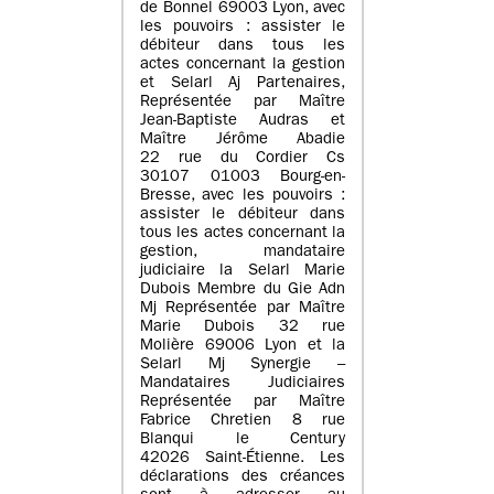
de Bonnel 69003 Lyon, avec
les pouvoirs : assister le
débiteur dans tous les
actes concernant la gestion
et Selarl Aj Partenaires,
Représentée par Maître
Jean-Baptiste Audras et
Maître Jérôme Abadie
22 rue du Cordier Cs
30107 01003 Bourg-en-
Bresse, avec les pouvoirs :
assister le débiteur dans
tous les actes concernant la
gestion, mandataire
judiciaire la Selarl Marie
Dubois Membre du Gie Adn
Mj Représentée par Maître
Marie Dubois 32 rue
Molière 69006 Lyon et la
Selarl Mj Synergie –
Mandataires Judiciaires
Représentée par Maître
Fabrice Chretien 8 rue
Blanqui le Century
42026 Saint-Étienne. Les
déclarations des créances