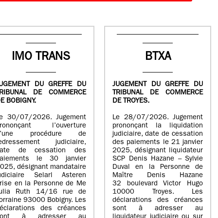
IMO TRANS
BTXA
UGEMENT DU GREFFE DU
JUGEMENT DU GREFFE DU
TRIBUNAL DE COMMERCE
TRIBUNAL DE COMMERCE
E BOBIGNY.
DE TROYES.
e 30/07/2026. Jugement
Le 28/07/2026. Jugement
rononçant l’ouverture
prononçant la liquidation
d’une procédure de
judiciaire, date de cessation
edressement judiciaire,
des paiements le 21 janvier
ate de cessation des
2025, désignant liquidateur
aiements le 30 janvier
SCP Denis Hazane – Sylvie
025, désignant mandataire
Duval en la Personne de
udiciaire Selarl Asteren
Maître Denis Hazane
rise en la Personne de Me
32 boulevard Victor Hugo
ulia Ruth 14/16 rue de
10000 Troyes. Les
orraine 93000 Bobigny. Les
déclarations des créances
éclarations des créances
sont à adresser au
sont à adresser au
liquidateur judiciaire ou sur