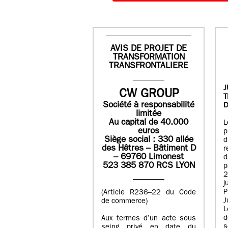
AVIS DE PROJET DE
TRANSFORMATION
TRANSFRONTALIERE
J
CW GROUP
Société à responsabilité
D
limitée
Au capital de 40.000
L
euros
p
Siège social : 330 allée
des Hêtres – Bâtiment D
r
– 69760 Limonest
d
523 385 870 RCS LYON
p
2
j
P
(Article R236–22 du Code
J
de commerce)
L
d
Aux termes d’un acte sous
seing privé en date du