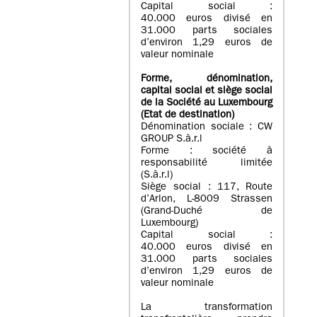
Capital social :
40.000 euros divisé en
31.000 parts sociales
d’environ 1,29 euros de
valeur nominale
Forme, dénomination
,
capital social
et siège social
de la Société au Luxembourg
(Etat d
e destination
)
Dénomination sociale : CW
GROUP S.à.r.l
Forme : société à
responsabilité limitée
(S.à.r.l)
Siège social : 117, Route
d’Arlon, L-8009 Strassen
(Grand-Duché de
Luxembourg)
Capital social :
40.000 euros divisé en
31.000 parts sociales
d’environ 1,29 euros de
valeur nominale
La transformation