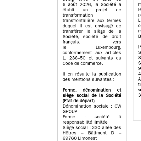
m
6 août 2026, la Société a
l
établi un projet de
p
transformation
transfrontalière aux termes
c
duquel il est envisagé de
m
transférer le siège de la
B
Société, société de droit
français, vers
I
le Luxembourg,
conformément aux articles
S
L. 236–50 et suivants du
S
Code de commerce.
9
4
Il en résulte la publication
A
des mentions suivantes :
t
Forme, dénomination et
3
siège social de la Société
(Etat
de départ
)
Dénomination sociale : CW
GROUP
Forme : société à
responsabilité limitée
Siège social : 330 allée des
Hêtres – Bâtiment D –
69760 Limonest