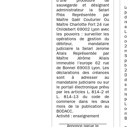
d’une procédure de
sauvegarde et désignant
L
administrateur la Selarl
p
Fhbx Représentée par
Maître Gaël Couturier Ou
r
Maître Charlotte Fort 24 rue
a
Childebert 69002 Lyon avec
les pouvoirs : surveiller les
opérations de gestion du
c
débiteur, mandataire
2
judiciaire la Selarl Jerome
m
Allais Représentée par
S
Maître Jérôme Allais
p
immeuble l’europe 62 rue
de Bonnel 69003 Lyon. Les
déclarations des créances
D
sont à adresser au
d
mandataire judiciaire ou sur
le portail électronique prévu
m
par les articles L. 814–2 et
l
L. 814–13 du code de
p
commerce dans les deux
mois de la publication au
c
BODACC.
m
Activité : enseignement
B
Annonce parue le