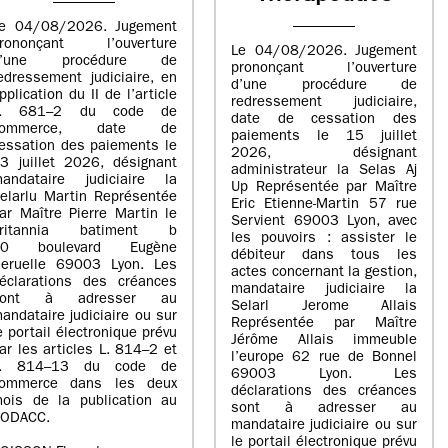
e 04/08/2026. Jugement
rononçant l’ouverture
Le 04/08/2026. Jugement
d’une procédure de
prononçant l’ouverture
edressement judiciaire, en
d’une procédure de
pplication du II de l’article
redressement judiciaire,
L. 681–2 du code de
date de cessation des
commerce, date de
paiements le 15 juillet
essation des paiements le
2026, désignant
3 juillet 2026, désignant
administrateur la Selas Aj
andataire judiciaire la
Up Représentée par Maître
elarlu Martin Représentée
Eric Etienne-Martin 57 rue
ar Maître Pierre Martin le
Servient 69003 Lyon, avec
britannia batiment b
les pouvoirs : assister le
20 boulevard Eugène
débiteur dans tous les
eruelle 69003 Lyon. Les
actes concernant la gestion,
éclarations des créances
mandataire judiciaire la
sont à adresser au
Selarl Jerome Allais
andataire judiciaire ou sur
Représentée par Maître
e portail électronique prévu
Jérôme Allais immeuble
ar les articles L. 814–2 et
l’europe 62 rue de Bonnel
L. 814–13 du code de
69003 Lyon. Les
ommerce dans les deux
déclarations des créances
ois de la publication au
sont à adresser au
ODACC.
mandataire judiciaire ou sur
le portail électronique prévu