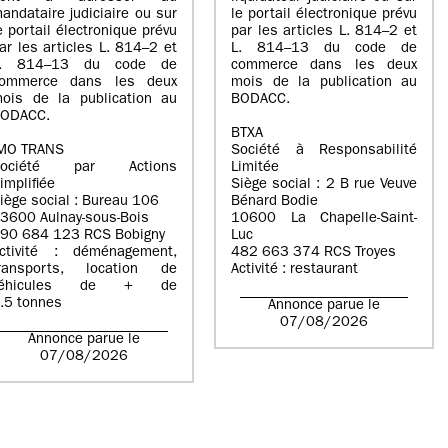
andataire judiciaire ou sur
le portail électronique prévu
e portail électronique prévu
par les articles L. 814–2 et
ar les articles L. 814–2 et
L. 814–13 du code de
L. 814–13 du code de
commerce dans les deux
ommerce dans les deux
mois de la publication au
ois de la publication au
BODACC.
ODACC.
BTXA
MO TRANS
Société à Responsabilité
Société par Actions
Limitée
implifiée
Siège social : 2 B rue Veuve
iège social : Bureau 106
Bénard Bodie
3600 Aulnay-sous-Bois
10600 La Chapelle-Saint-
90 684 123 RCS Bobigny
Luc
ctivité : déménagement,
482 663 374 RCS Troyes
ransports, location de
Activité : restaurant
véhicules de + de
.5 tonnes
Annonce parue le
07/08/2026
Annonce parue le
07/08/2026