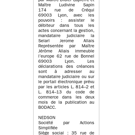
par Maître Didier Lapierre et
Maître Ludivine Sapin
174 rue de Créqui
69003 Lyon, avec les
pouvoirs : assister le
débiteur dans tous les
actes concernant la gestion,
mandataire judiciaire la
Selarl Jerome Allais
Représentée par Maître
Jérôme Allais immeuble
l’europe 62 rue de Bonnel
69003 Lyon. Les
déclarations des créances
sont à adresser au
mandataire judiciaire ou sur
le portail électronique prévu
par les articles L. 814–2 et
L. 814–13 du code de
commerce dans les deux
mois de la publication au
BODACC.
NEDSON
Société par Actions
Simplifiée
Siège social : 35 rue de