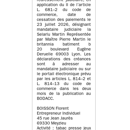
redressement judiciaire, en
application du II de l’article
L. 681–2 du code de
commerce, date de
cessation des paiements le
23 juillet 2026, désignant
mandataire judiciaire la
Selarlu Martin Représentée
par Maître Pierre Martin le
britannia batiment b
20 boulevard Eugène
Deruelle 69003 Lyon. Les
déclarations des créances
sont à adresser au
mandataire judiciaire ou sur
le portail électronique prévu
par les articles L. 814–2 et
L. 814–13 du code de
commerce dans les deux
mois de la publication au
BODACC.
BOISSON Florent
Entrepreneur Individuel
45 rue Jean Jaurès
69330 Meyzieu
Activité : tabac presse jeux