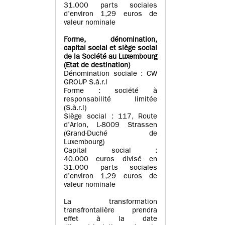
31.000 parts sociales
d’environ 1,29 euros de
valeur nominale
Forme, dénomination
,
capital social
et siège social
de la Société au Luxembourg
(Etat d
e destination
)
Dénomination sociale : CW
GROUP S.à.r.l
Forme : société à
responsabilité limitée
(S.à.r.l)
Siège social : 117, Route
d’Arlon, L-8009 Strassen
(Grand-Duché de
Luxembourg)
Capital social :
40.000 euros divisé en
31.000 parts sociales
d’environ 1,29 euros de
valeur nominale
La transformation
transfrontalière prendra
effet à la date