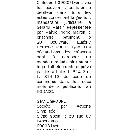
Childebert 69002 Lyon, avec
les pouvoirs : assister le
débiteur dans tous les
actes concernant la gestion,
mandataire judiciaire la
Selarlu Martin Représentée
par Maître Pierre Martin le
britannia batiment b
20 boulevard Eugène
Deruelle 69003 Lyon. Les
déclarations des créances
sont à adresser au
mandataire judiciaire ou sur
le portail électronique prévu
par les articles L. 814–2 et
L. 814–13 du code de
commerce dans les deux
mois de la publication au
BODACC.
STANE GROUPE
Société par Actions
Simplifiée
Siège social : 59 rue de
l’Abondance
69003 Lyon