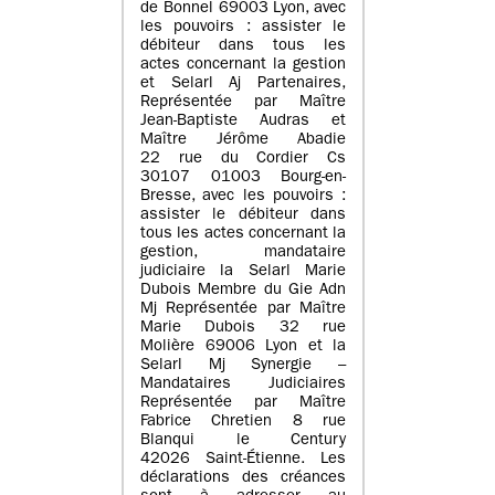
de Bonnel 69003 Lyon, avec
les pouvoirs : assister le
débiteur dans tous les
actes concernant la gestion
et Selarl Aj Partenaires,
Représentée par Maître
Jean-Baptiste Audras et
Maître Jérôme Abadie
22 rue du Cordier Cs
30107 01003 Bourg-en-
Bresse, avec les pouvoirs :
assister le débiteur dans
tous les actes concernant la
gestion, mandataire
judiciaire la Selarl Marie
Dubois Membre du Gie Adn
Mj Représentée par Maître
Marie Dubois 32 rue
Molière 69006 Lyon et la
Selarl Mj Synergie –
Mandataires Judiciaires
Représentée par Maître
Fabrice Chretien 8 rue
Blanqui le Century
42026 Saint-Étienne. Les
déclarations des créances