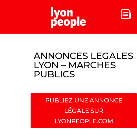
ANNONCES LEGALES
LYON – MARCHES
PUBLICS
PUBLIEZ UNE ANNONCE
LÉGALE SUR
LYONPEOPLE.COM