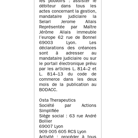
les pouvoirs : assister le
débiteur dans tous les
actes concernant la gestion,
mandataire judiciaire la
Selarl Jerome Allais
Représentée par Maître
Jérôme Allais immeuble
l’europe 62 rue de Bonnel
69003 Lyon. Les
déclarations des créances
sont à adresser au
mandataire judiciaire ou sur
le portail électronique prévu
par les articles L. 814–2 et
L. 814–13 du code de
commerce dans les deux
mois de la publication au
BODACC.
Osta Therapeutics
Société par Actions
Simplifiée
Siège social : 63 rue André
Bollier
69007 Lyon
909 005 605 RCS Lyon
Activité : procéder à tous