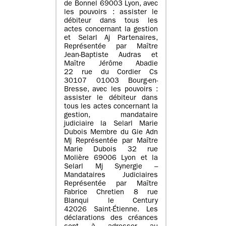
de Bonnel 69003 Lyon, avec
les pouvoirs : assister le
débiteur dans tous les
actes concernant la gestion
et Selarl Aj Partenaires,
Représentée par Maître
Jean-Baptiste Audras et
Maître Jérôme Abadie
22 rue du Cordier Cs
30107 01003 Bourg-en-
Bresse, avec les pouvoirs :
assister le débiteur dans
tous les actes concernant la
gestion, mandataire
judiciaire la Selarl Marie
Dubois Membre du Gie Adn
Mj Représentée par Maître
Marie Dubois 32 rue
Molière 69006 Lyon et la
Selarl Mj Synergie –
Mandataires Judiciaires
Représentée par Maître
Fabrice Chretien 8 rue
Blanqui le Century
42026 Saint-Étienne. Les
déclarations des créances