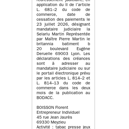
redressement judiciaire, en
application du II de l’article
L. 681–2 du code de
commerce, date de
cessation des paiements le
23 juillet 2026, désignant
mandataire judiciaire la
Selarlu Martin Représentée
par Maître Pierre Martin le
britannia batiment b
20 boulevard Eugène
Deruelle 69003 Lyon. Les
déclarations des créances
sont à adresser au
mandataire judiciaire ou sur
le portail électronique prévu
par les articles L. 814–2 et
L. 814–13 du code de
commerce dans les deux
mois de la publication au
BODACC.
BOISSON Florent
Entrepreneur Individuel
45 rue Jean Jaurès
69330 Meyzieu
Activité : tabac presse jeux