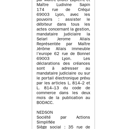
par Maître Didier Lapierre et
Maître Ludivine Sapin
174 rue de Créqui
69003 Lyon, avec les
pouvoirs : assister le
débiteur dans tous les
actes concernant la gestion,
mandataire judiciaire la
Selarl Jerome Allais
Représentée par Maître
Jérôme Allais immeuble
l’europe 62 rue de Bonnel
69003 Lyon. Les
déclarations des créances
sont à adresser au
mandataire judiciaire ou sur
le portail électronique prévu
par les articles L. 814–2 et
L. 814–13 du code de
commerce dans les deux
mois de la publication au
BODACC.
NEDSON
Société par Actions
Simplifiée
Siège social : 35 rue de