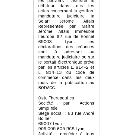
les pouvoirs : assister le
débiteur dans tous les
actes concernant la gestion,
mandataire judiciaire la
Selarl Jerome Allais
Représentée par Maître
Jérôme Allais immeuble
l’europe 62 rue de Bonnel
69003 Lyon. Les
déclarations des créances
sont à adresser au
mandataire judiciaire ou sur
le portail électronique prévu
par les articles L. 814–2 et
L. 814–13 du code de
commerce dans les deux
mois de la publication au
BODACC.
Osta Therapeutics
Société par Actions
Simplifiée
Siège social : 63 rue André
Bollier
69007 Lyon
909 005 605 RCS Lyon
Activité : procéder à tous