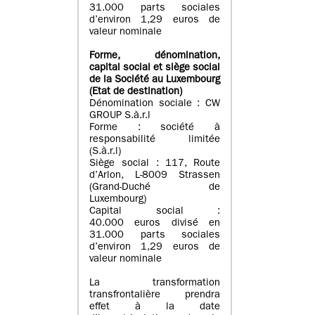
31.000 parts sociales
d’environ 1,29 euros de
valeur nominale
Forme, dénomination
,
capital social
et siège social
de la Société au Luxembourg
(Etat d
e destination
)
Dénomination sociale : CW
GROUP S.à.r.l
Forme : société à
responsabilité limitée
(S.à.r.l)
Siège social : 117, Route
d’Arlon, L-8009 Strassen
(Grand-Duché de
Luxembourg)
Capital social :
40.000 euros divisé en
31.000 parts sociales
d’environ 1,29 euros de
valeur nominale
La transformation
transfrontalière prendra
effet à la date