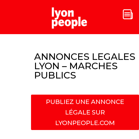
ANNONCES LEGALES
LYON – MARCHES
PUBLICS
PUBLIEZ UNE ANNONCE
LÉGALE SUR
LYONPEOPLE.COM