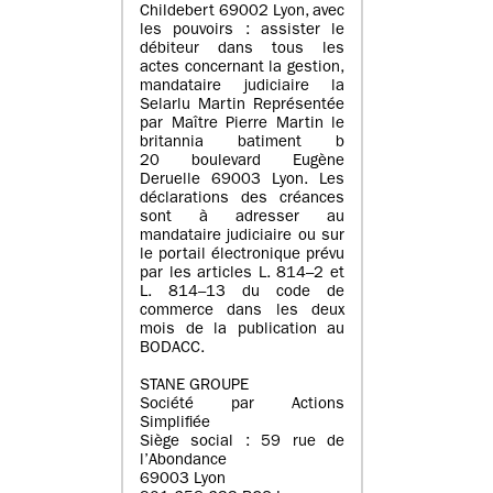
Childebert 69002 Lyon, avec
les pouvoirs : assister le
débiteur dans tous les
actes concernant la gestion,
mandataire judiciaire la
Selarlu Martin Représentée
par Maître Pierre Martin le
britannia batiment b
20 boulevard Eugène
Deruelle 69003 Lyon. Les
déclarations des créances
sont à adresser au
mandataire judiciaire ou sur
le portail électronique prévu
par les articles L. 814–2 et
L. 814–13 du code de
commerce dans les deux
mois de la publication au
BODACC.
STANE GROUPE
Société par Actions
Simplifiée
Siège social : 59 rue de
l’Abondance
69003 Lyon