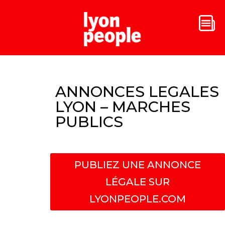
ANNONCES LEGALES
LYON – MARCHES
PUBLICS
PUBLIEZ UNE ANNONCE
LÉGALE SUR
LYONPEOPLE.COM