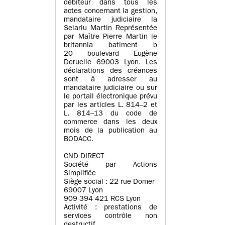
débiteur dans tous les
actes concernant la gestion,
mandataire judiciaire la
Selarlu Martin Représentée
par Maître Pierre Martin le
britannia batiment b
20 boulevard Eugène
Deruelle 69003 Lyon. Les
déclarations des créances
sont à adresser au
mandataire judiciaire ou sur
le portail électronique prévu
par les articles L. 814–2 et
L. 814–13 du code de
commerce dans les deux
mois de la publication au
BODACC.
CND DIRECT
Société par Actions
Simplifiée
Siège social : 22 rue Domer
69007 Lyon
909 394 421 RCS Lyon
Activité : prestations de
services contrôle non