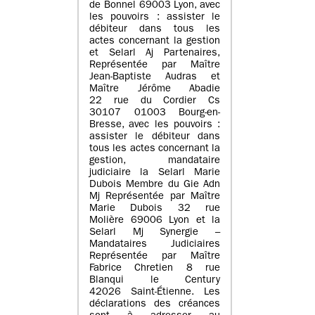
de Bonnel 69003 Lyon, avec
les pouvoirs : assister le
débiteur dans tous les
actes concernant la gestion
et Selarl Aj Partenaires,
Représentée par Maître
Jean-Baptiste Audras et
Maître Jérôme Abadie
22 rue du Cordier Cs
30107 01003 Bourg-en-
Bresse, avec les pouvoirs :
assister le débiteur dans
tous les actes concernant la
gestion, mandataire
judiciaire la Selarl Marie
Dubois Membre du Gie Adn
Mj Représentée par Maître
Marie Dubois 32 rue
Molière 69006 Lyon et la
Selarl Mj Synergie –
Mandataires Judiciaires
Représentée par Maître
Fabrice Chretien 8 rue
Blanqui le Century
42026 Saint-Étienne. Les
déclarations des créances