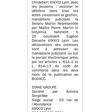
Childebert 69002 Lyon, avec
les pouvoirs : assister le
débiteur dans tous les
actes concernant la gestion,
mandataire judiciaire la
Selarlu Martin Représentée
par Maître Pierre Martin le
britannia batiment b
20 boulevard Eugène
Deruelle 69003 Lyon. Les
déclarations des créances
sont à adresser au
mandataire judiciaire ou sur
le portail électronique prévu
par les articles L. 814–2 et
L. 814–13 du code de
commerce dans les deux
mois de la publication au
BODACC.
STANE GROUPE
Société par Actions
Simplifiée
Siège social : 59 rue de
l’Abondance
69003 Lyon