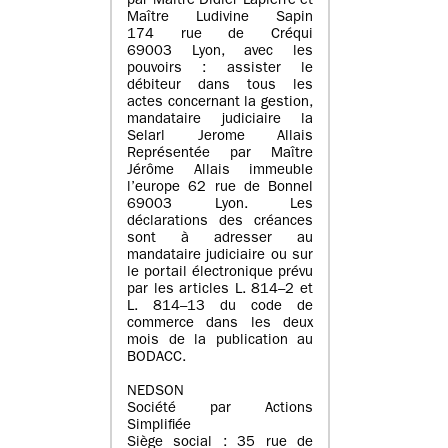
par Maître Didier Lapierre et
Maître Ludivine Sapin
174 rue de Créqui
69003 Lyon, avec les
pouvoirs : assister le
débiteur dans tous les
actes concernant la gestion,
mandataire judiciaire la
Selarl Jerome Allais
Représentée par Maître
Jérôme Allais immeuble
l’europe 62 rue de Bonnel
69003 Lyon. Les
déclarations des créances
sont à adresser au
mandataire judiciaire ou sur
le portail électronique prévu
par les articles L. 814–2 et
L. 814–13 du code de
commerce dans les deux
mois de la publication au
BODACC.
NEDSON
Société par Actions
Simplifiée
Siège social : 35 rue de