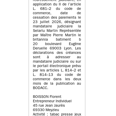
redressement judiciaire, en
application du II de l’article
L. 681–2 du code de
commerce, date de
cessation des paiements le
23 juillet 2026, désignant
mandataire judiciaire la
Selarlu Martin Représentée
par Maître Pierre Martin le
britannia batiment b
20 boulevard Eugène
Deruelle 69003 Lyon. Les
déclarations des créances
sont à adresser au
mandataire judiciaire ou sur
le portail électronique prévu
par les articles L. 814–2 et
L. 814–13 du code de
commerce dans les deux
mois de la publication au
BODACC.
BOISSON Florent
Entrepreneur Individuel
45 rue Jean Jaurès
69330 Meyzieu
Activité : tabac presse jeux