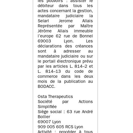
les pouvoirs : assister le
débiteur dans tous les
actes concernant la gestion,
mandataire judiciaire la
Selarl Jerome Allais
Représentée par Maître
Jérôme Allais immeuble
l’europe 62 rue de Bonnel
69003 Lyon. Les
déclarations des créances
sont à adresser au
mandataire judiciaire ou sur
le portail électronique prévu
par les articles L. 814–2 et
L. 814–13 du code de
commerce dans les deux
mois de la publication au
BODACC.
Osta Therapeutics
Société par Actions
Simplifiée
Siège social : 63 rue André
Bollier
69007 Lyon
909 005 605 RCS Lyon
Activité : procéder à tous