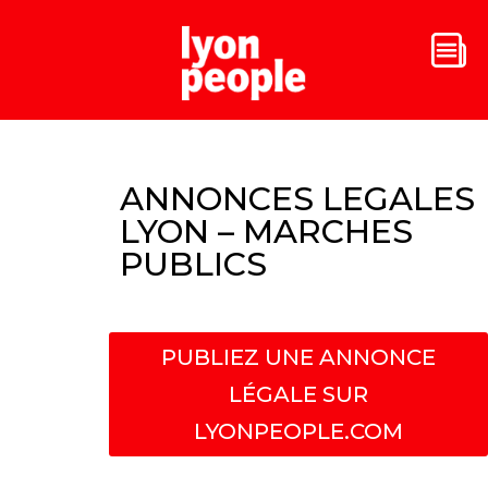
ANNONCES LEGALES
LYON – MARCHES
PUBLICS
PUBLIEZ UNE ANNONCE
LÉGALE SUR
LYONPEOPLE.COM