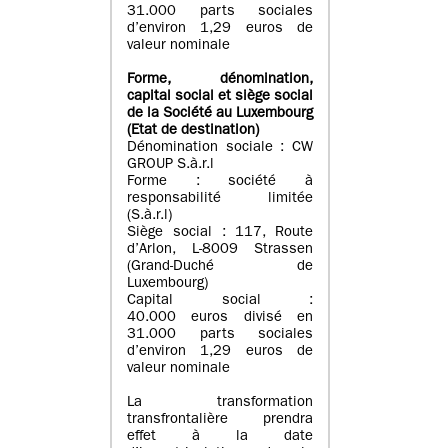
31.000 parts sociales
d’environ 1,29 euros de
valeur nominale
Forme, dénomination
,
capital social
et siège social
de la Société au Luxembourg
(Etat d
e destination
)
Dénomination sociale : CW
GROUP S.à.r.l
Forme : société à
responsabilité limitée
(S.à.r.l)
Siège social : 117, Route
d’Arlon, L-8009 Strassen
(Grand-Duché de
Luxembourg)
Capital social :
40.000 euros divisé en
31.000 parts sociales
d’environ 1,29 euros de
valeur nominale
La transformation
transfrontalière prendra
effet à la date