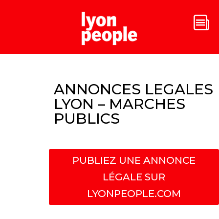
ANNONCES LEGALES
LYON – MARCHES
PUBLICS
PUBLIEZ UNE ANNONCE
LÉGALE SUR
LYONPEOPLE.COM