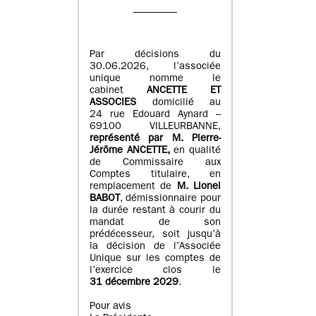
Par décisions du
30.06.2026, l’associée
unique nomme le
cabinet
ANCETTE ET
ASSOCIES
domicilié au
24 rue Edouard Aynard –
69100 VILLEURBANNE,
r
eprésenté par M
.
Pierre
-
Jérôme ANCETTE,
en qualité
de Commissaire aux
Comptes titulaire, en
remplacement de
M
.
Lionel
BABOT
, démissionnaire pour
la durée restant à courir du
mandat de son
prédécesseur, soit jusqu’à
la décision de l’Associée
Unique sur les comptes de
l’exercice clos le
31 décembre 2029
.
Pour avis