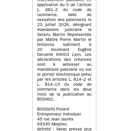
redressement judiciaire, en
application du II de l’article
L. 681–2 du code de
commerce, date de
cessation des paiements le
23 juillet 2026, désignant
mandataire judiciaire la
Selarlu Martin Représentée
par Maître Pierre Martin le
britannia batiment b
20 boulevard Eugène
Deruelle 69003 Lyon. Les
déclarations des créances
sont à adresser au
mandataire judiciaire ou sur
le portail électronique prévu
par les articles L. 814–2 et
L. 814–13 du code de
commerce dans les deux
mois de la publication au
BODACC.
BOISSON Florent
Entrepreneur Individuel
45 rue Jean Jaurès
69330 Meyzieu
Activité : tabac presse jeux