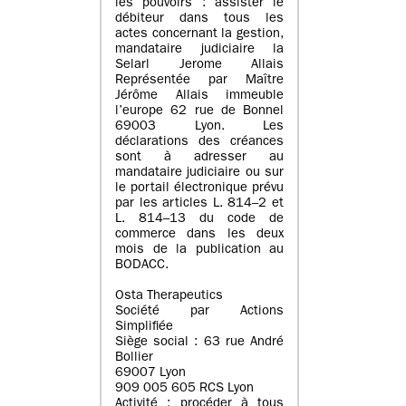
les pouvoirs : assister le
débiteur dans tous les
actes concernant la gestion,
mandataire judiciaire la
Selarl Jerome Allais
Représentée par Maître
Jérôme Allais immeuble
l’europe 62 rue de Bonnel
69003 Lyon. Les
déclarations des créances
sont à adresser au
mandataire judiciaire ou sur
le portail électronique prévu
par les articles L. 814–2 et
L. 814–13 du code de
commerce dans les deux
mois de la publication au
BODACC.
Osta Therapeutics
Société par Actions
Simplifiée
Siège social : 63 rue André
Bollier
69007 Lyon
909 005 605 RCS Lyon
Activité : procéder à tous