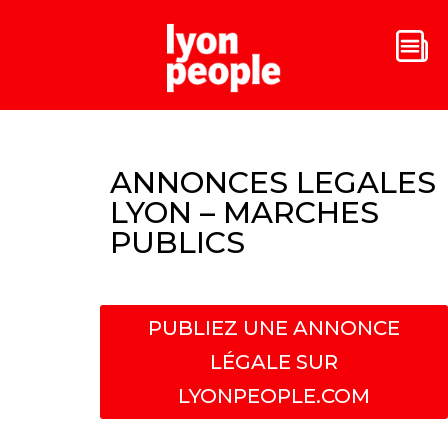
ANNONCES LEGALES
LYON – MARCHES
PUBLICS
PUBLIEZ UNE ANNONCE
LÉGALE SUR
LYONPEOPLE.COM