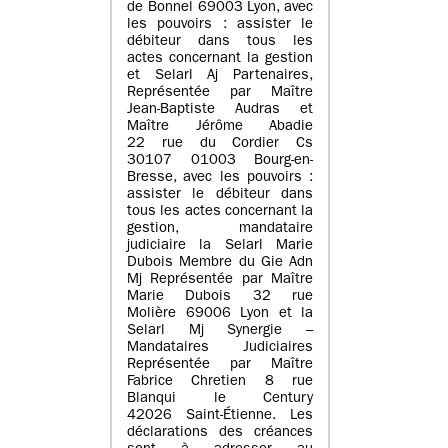
de Bonnel 69003 Lyon, avec
les pouvoirs : assister le
débiteur dans tous les
actes concernant la gestion
et Selarl Aj Partenaires,
Représentée par Maître
Jean-Baptiste Audras et
Maître Jérôme Abadie
22 rue du Cordier Cs
30107 01003 Bourg-en-
Bresse, avec les pouvoirs :
assister le débiteur dans
tous les actes concernant la
gestion, mandataire
judiciaire la Selarl Marie
Dubois Membre du Gie Adn
Mj Représentée par Maître
Marie Dubois 32 rue
Molière 69006 Lyon et la
Selarl Mj Synergie –
Mandataires Judiciaires
Représentée par Maître
Fabrice Chretien 8 rue
Blanqui le Century
42026 Saint-Étienne. Les
déclarations des créances