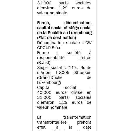
31.000 parts sociales
d’environ 1,29 euros de
valeur nominale
Forme, dénomination
,
capital social
et siège social
de la Société au Luxembourg
(Etat d
e destination
)
Dénomination sociale : CW
GROUP S.à.r.l
Forme : société à
responsabilité limitée
(S.à.r.l)
Siège social : 117, Route
d’Arlon, L-8009 Strassen
(Grand-Duché de
Luxembourg)
Capital social :
40.000 euros divisé en
31.000 parts sociales
d’environ 1,29 euros de
valeur nominale
La transformation
transfrontalière prendra
effet à la date