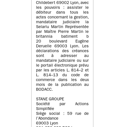
Childebert 69002 Lyon, avec
les pouvoirs : assister le
débiteur dans tous les
actes concernant la gestion,
mandataire judiciaire la
Selarlu Martin Représentée
par Maître Pierre Martin le
britannia batiment b
20 boulevard Eugène
Deruelle 69003 Lyon. Les
déclarations des créances
sont à adresser au
mandataire judiciaire ou sur
le portail électronique prévu
par les articles L. 814–2 et
L. 814–13 du code de
commerce dans les deux
mois de la publication au
BODACC.
STANE GROUPE
Société par Actions
Simplifiée
Siège social : 59 rue de
l’Abondance
69003 Lyon