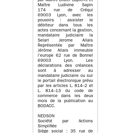
par Maître Didier Lapierre et
Maître Ludivine Sapin
174 rue de Créqui
69003 Lyon, avec les
pouvoirs : assister le
débiteur dans tous les
actes concernant la gestion,
mandataire judiciaire la
Selarl Jerome Allais
Représentée par Maître
Jérôme Allais immeuble
l’europe 62 rue de Bonnel
69003 Lyon. Les
déclarations des créances
sont à adresser au
mandataire judiciaire ou sur
le portail électronique prévu
par les articles L. 814–2 et
L. 814–13 du code de
commerce dans les deux
mois de la publication au
BODACC.
NEDSON
Société par Actions
Simplifiée
Siège social : 35 rue de