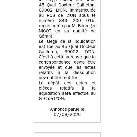
le siège social est situé
45 Quai Docteur Gailleton,
69002 LYON
, immatriculée
au
RCS de LYON sous le
numéro 843 200 015
,
représentée par
M. Bérenger
NICOT
, en sa qualité de
Gérant.
Le siège de la liquidation
est fixé au
45 Quai Docteur
Gailleton, 69002 LYON
.
C’est à cette adresse que la
correspondance devra être
envoyée et que les actes
relatifs à la dissolution
devront être notifiés.
Le dépôt des actes et
pièces relatifs à la
liquidation sera effectué au
GTC de
LYON
.
Annonce parue le
07/08/2026