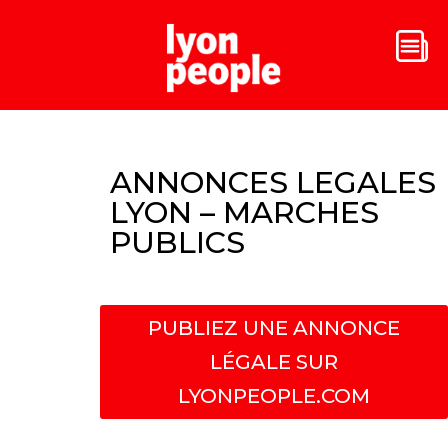
ANNONCES LEGALES
LYON – MARCHES
PUBLICS
PUBLIEZ UNE ANNONCE
LÉGALE SUR
LYONPEOPLE.COM