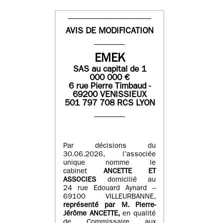
AVIS DE MODIFICATION
EMEK
SAS
au capital de
1
0
00 000
€
6 rue Pierre Timbaud -
69200 VENISSIEUX
501 797 708 RCS LYON
Par décisions du
30.06.2026, l’associée
unique nomme le
cabinet
ANCETTE ET
ASSOCIES
domicilié au
24 rue Edouard Aynard –
69100 VILLEURBANNE,
r
eprésenté par M
.
Pierre
-
Jérôme ANCETTE,
en qualité
de Commissaire aux