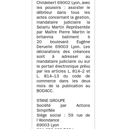
Childebert 69002 Lyon, avec
les pouvoirs : assister le
débiteur dans tous les
actes concernant la gestion,
mandataire judiciaire la
Selarlu Martin Représentée
par Maître Pierre Martin le
britannia batiment b
20 boulevard Eugène
Deruelle 69003 Lyon. Les
déclarations des créances
sont à adresser au
mandataire judiciaire ou sur
le portail électronique prévu
par les articles L. 814–2 et
L. 814–13 du code de
commerce dans les deux
mois de la publication au
BODACC.
STANE GROUPE
Société par Actions
Simplifiée
Siège social : 59 rue de
l’Abondance
69003 Lyon