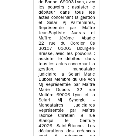
de Bonnel 69003 Lyon, avec
les pouvoirs : assister le
débiteur dans tous les
actes concernant la gestion
et Selarl Aj Partenaires,
Représentée par Maître
Jean-Baptiste Audras et
Maître Jérôme Abadie
22 rue du Cordier Cs
30107 01003 Bourg-en-
Bresse, avec les pouvoirs :
assister le débiteur dans
tous les actes concernant la
gestion, mandataire
judiciaire la Selarl Marie
Dubois Membre du Gie Adn
Mj Représentée par Maître
Marie Dubois 32 rue
Molière 69006 Lyon et la
Selarl Mj Synergie –
Mandataires Judiciaires
Représentée par Maître
Fabrice Chretien 8 rue
Blanqui le Century
42026 Saint-Étienne. Les
déclarations des créances