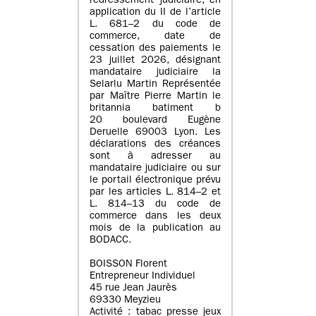
redressement judiciaire, en
application du II de l’article
L. 681–2 du code de
commerce, date de
cessation des paiements le
23 juillet 2026, désignant
mandataire judiciaire la
Selarlu Martin Représentée
par Maître Pierre Martin le
britannia batiment b
20 boulevard Eugène
Deruelle 69003 Lyon. Les
déclarations des créances
sont à adresser au
mandataire judiciaire ou sur
le portail électronique prévu
par les articles L. 814–2 et
L. 814–13 du code de
commerce dans les deux
mois de la publication au
BODACC.
BOISSON Florent
Entrepreneur Individuel
45 rue Jean Jaurès
69330 Meyzieu
Activité : tabac presse jeux