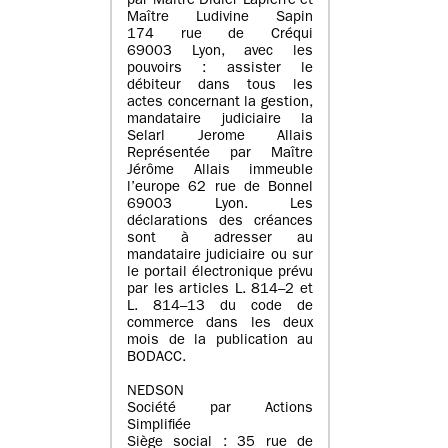
par Maître Didier Lapierre et
Maître Ludivine Sapin
174 rue de Créqui
69003 Lyon, avec les
pouvoirs : assister le
débiteur dans tous les
actes concernant la gestion,
mandataire judiciaire la
Selarl Jerome Allais
Représentée par Maître
Jérôme Allais immeuble
l’europe 62 rue de Bonnel
69003 Lyon. Les
déclarations des créances
sont à adresser au
mandataire judiciaire ou sur
le portail électronique prévu
par les articles L. 814–2 et
L. 814–13 du code de
commerce dans les deux
mois de la publication au
BODACC.
NEDSON
Société par Actions
Simplifiée
Siège social : 35 rue de