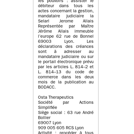
les pouvoirs : assister le
débiteur dans tous les
actes concernant la gestion,
mandataire judiciaire la
Selarl Jerome Allais
Représentée par Maître
Jérôme Allais immeuble
l’europe 62 rue de Bonnel
69003 Lyon. Les
déclarations des créances
sont à adresser au
mandataire judiciaire ou sur
le portail électronique prévu
par les articles L. 814–2 et
L. 814–13 du code de
commerce dans les deux
mois de la publication au
BODACC.
Osta Therapeutics
Société par Actions
Simplifiée
Siège social : 63 rue André
Bollier
69007 Lyon
909 005 605 RCS Lyon
Activité : procéder à tous