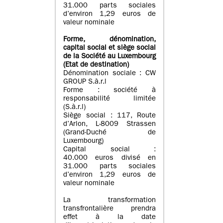
31.000 parts sociales
d’environ 1,29 euros de
valeur nominale
Forme, dénomination
,
capital social
et siège social
de la Société au Luxembourg
(Etat d
e destination
)
Dénomination sociale : CW
GROUP S.à.r.l
Forme : société à
responsabilité limitée
(S.à.r.l)
Siège social : 117, Route
d’Arlon, L-8009 Strassen
(Grand-Duché de
Luxembourg)
Capital social :
40.000 euros divisé en
31.000 parts sociales
d’environ 1,29 euros de
valeur nominale
La transformation
transfrontalière prendra
effet à la date