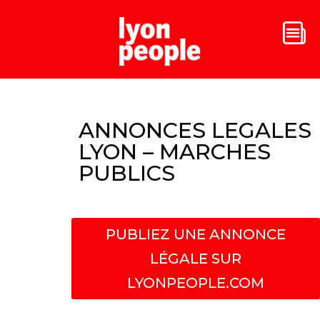
ANNONCES LEGALES
LYON – MARCHES
PUBLICS
PUBLIEZ UNE ANNONCE
LÉGALE SUR
LYONPEOPLE.COM