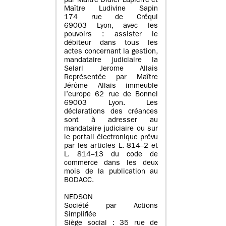
par Maître Didier Lapierre et
Maître Ludivine Sapin
174 rue de Créqui
69003 Lyon, avec les
pouvoirs : assister le
débiteur dans tous les
actes concernant la gestion,
mandataire judiciaire la
Selarl Jerome Allais
Représentée par Maître
Jérôme Allais immeuble
l’europe 62 rue de Bonnel
69003 Lyon. Les
déclarations des créances
sont à adresser au
mandataire judiciaire ou sur
le portail électronique prévu
par les articles L. 814–2 et
L. 814–13 du code de
commerce dans les deux
mois de la publication au
BODACC.
NEDSON
Société par Actions
Simplifiée
Siège social : 35 rue de