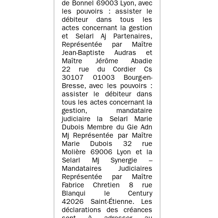
de Bonnel 69003 Lyon, avec
les pouvoirs : assister le
débiteur dans tous les
actes concernant la gestion
et Selarl Aj Partenaires,
Représentée par Maître
Jean-Baptiste Audras et
Maître Jérôme Abadie
22 rue du Cordier Cs
30107 01003 Bourg-en-
Bresse, avec les pouvoirs :
assister le débiteur dans
tous les actes concernant la
gestion, mandataire
judiciaire la Selarl Marie
Dubois Membre du Gie Adn
Mj Représentée par Maître
Marie Dubois 32 rue
Molière 69006 Lyon et la
Selarl Mj Synergie –
Mandataires Judiciaires
Représentée par Maître
Fabrice Chretien 8 rue
Blanqui le Century
42026 Saint-Étienne. Les
déclarations des créances