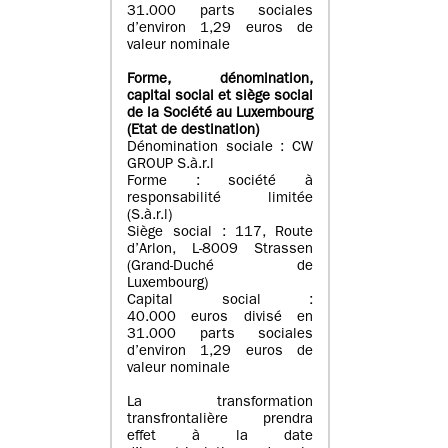
31.000 parts sociales
d’environ 1,29 euros de
valeur nominale
Forme, dénomination
,
capital social
et siège social
de la Société au Luxembourg
(Etat d
e destination
)
Dénomination sociale : CW
GROUP S.à.r.l
Forme : société à
responsabilité limitée
(S.à.r.l)
Siège social : 117, Route
d’Arlon, L-8009 Strassen
(Grand-Duché de
Luxembourg)
Capital social :
40.000 euros divisé en
31.000 parts sociales
d’environ 1,29 euros de
valeur nominale
La transformation
transfrontalière prendra
effet à la date