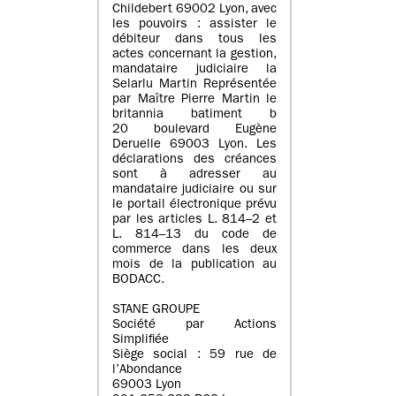
Childebert 69002 Lyon, avec
les pouvoirs : assister le
débiteur dans tous les
actes concernant la gestion,
mandataire judiciaire la
Selarlu Martin Représentée
par Maître Pierre Martin le
britannia batiment b
20 boulevard Eugène
Deruelle 69003 Lyon. Les
déclarations des créances
sont à adresser au
mandataire judiciaire ou sur
le portail électronique prévu
par les articles L. 814–2 et
L. 814–13 du code de
commerce dans les deux
mois de la publication au
BODACC.
STANE GROUPE
Société par Actions
Simplifiée
Siège social : 59 rue de
l’Abondance
69003 Lyon