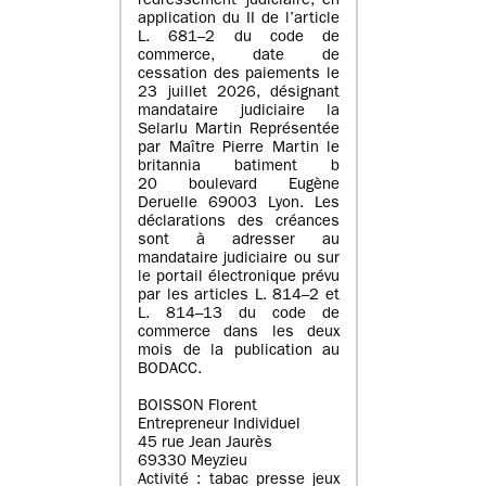
redressement judiciaire, en
application du II de l’article
L. 681–2 du code de
commerce, date de
cessation des paiements le
23 juillet 2026, désignant
mandataire judiciaire la
Selarlu Martin Représentée
par Maître Pierre Martin le
britannia batiment b
20 boulevard Eugène
Deruelle 69003 Lyon. Les
déclarations des créances
sont à adresser au
mandataire judiciaire ou sur
le portail électronique prévu
par les articles L. 814–2 et
L. 814–13 du code de
commerce dans les deux
mois de la publication au
BODACC.
BOISSON Florent
Entrepreneur Individuel
45 rue Jean Jaurès
69330 Meyzieu
Activité : tabac presse jeux