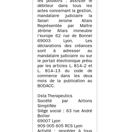
les pouvoirs : assister le
débiteur dans tous les
actes concernant la gestion,
mandataire judiciaire la
Selarl Jerome Allais
Représentée par Maître
Jérôme Allais immeuble
l’europe 62 rue de Bonnel
69003 Lyon. Les
déclarations des créances
sont à adresser au
mandataire judiciaire ou sur
le portail électronique prévu
par les articles L. 814–2 et
L. 814–13 du code de
commerce dans les deux
mois de la publication au
BODACC.
Osta Therapeutics
Société par Actions
Simplifiée
Siège social : 63 rue André
Bollier
69007 Lyon
909 005 605 RCS Lyon
Activité : procéder à tous