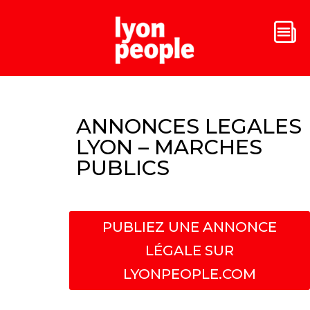
ANNONCES LEGALES
LYON – MARCHES
PUBLICS
PUBLIEZ UNE ANNONCE
LÉGALE SUR
LYONPEOPLE.COM