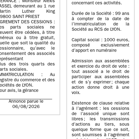
ERANCE : Monsieur Alexis
concernant ces activités.
ASSEL demeurant au 1 rue
Martin Luther King
Durée de la Société : 99 ans
9800 SAINT PRIEST
à compter de la date de
GREMENT DES CESSIONS :
l’immatriculation de la
es parts sociales ne
Société au RCS de LYON.
euvent être cédées, à titre
néreux ou à titre gratuit,
Capital social : 1000 euros,
uelle que soit la qualité du
composé exclusivement
essionnaire, qu’avec le
d’apport en numéraire
onsentement des associés
eprésentant
Admission aux assemblées
lus des trois quarts des
et exercice du droit de vote :
arts sociales.
tout associé a le droit de
IMMATRICULATION : Au
participer aux assemblées
egistre du commerce et des
et de s’y exprimer ; chaque
ociétés de LYON.
action donne droit à une
our avis, la gérance
voix.
Annonce parue le
Existence de clause relative
06/08/2026
à l’agrément : les cessions
de l’associé unique sont
libres ; les transmissions
d’actions au tiers, sous
quelque forme que ce soit,
sont soumises à l’agrément