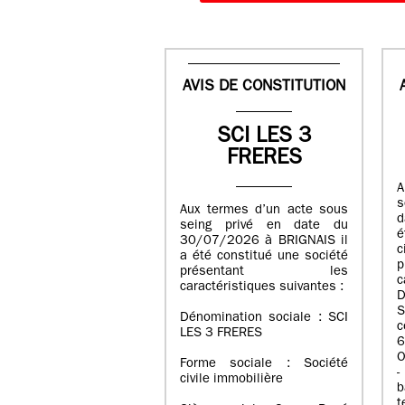
AVIS DE CONSTITUTION
SCI LES 3
FRERES
A
s
Aux termes d’un acte sous
d
seing privé en date du
é
30/07/2026 à BRIGNAIS il
a été constitué une société
présentant les
c
caractéristiques suivantes :
D
S
Dénomination sociale : SCI
LES 3 FRERES
6
O
Forme sociale : Société
-
civile immobilière
b
t