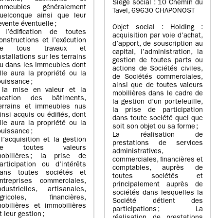
Siège social : 10 Chemin du
mmeubles généralement
Tavel, 69630 CHAPONOST
uelconque ainsi que leur
evente éventuelle ;
Objet social : Holding :
 l’édification de toutes
acquisition par voie d’achat,
onstructions et l’exécution
d’apport, de souscription au
de tous travaux et
capital, l’administration, la
nstallations sur les terrains
gestion de toutes parts ou
u dans les immeubles dont
actions de Sociétés civiles,
lle aura la propriété ou la
de Sociétés commerciales,
ouissance ;
ainsi que de toutes valeurs
 la mise en valeur et la
mobilières dans le cadre de
ocation des bâtiments,
la gestion d’un portefeuille,
errains et immeubles nus
la prise de participation
insi acquis ou édifiés, dont
dans toute société quel que
lle aura la propriété ou la
soit son objet ou sa forme ;
ouissance ;
La réalisation de
 l’acquisition et la gestion
prestations de services
de toutes valeurs
administratives,
obilières ; la prise de
commerciales, financières et
articipation ou d’intérêts
comptables, auprès de
ans toutes sociétés et
toutes sociétés et
ntreprises commerciales,
principalement auprès de
ndustrielles, artisanales,
sociétés dans lesquelles la
gricoles, financières,
Société détient des
obilières et immobilières
participations ; La
t leur gestion ;