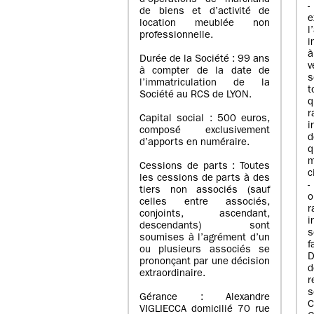
d’opérations de marchand
de biens et d’activité de
e
location meublée non
l
professionnelle.
i
à
Durée de la Société : 99 ans
v
à compter de la date de
s
l’immatriculation de la
Société au RCS de LYON.
q
r
Capital social : 500 euros,
i
composé exclusivement
d
d’apports en numéraire.
q
m
Cessions de parts : Toutes
c
les cessions de parts à des
-
tiers non associés (sauf
o
celles entre associés,
r
conjoints, ascendant,
i
descendants) sont
s
soumises à l’agrément d’un
f
ou plusieurs associés se
D
prononçant par une décision
d
extraordinaire.
r
s
Gérance : Alexandre
C
VIGLIECCA domicilié 70 rue