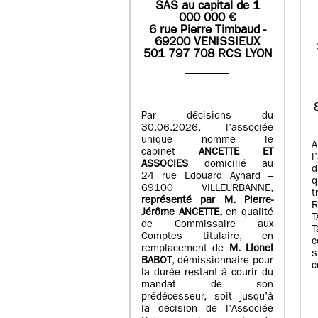
SAS
au capital de
1
0
00 000
€
6 rue Pierre Timbaud -
69200 VENISSIEUX
501 797 708 RCS LYON
Par décisions du
30.06.2026, l’associée
unique nomme le
A
cabinet
ANCETTE ET
l
ASSOCIES
domicilié au
d
24 rue Edouard Aynard –
q
69100 VILLEURBANNE,
t
r
eprésenté par M
.
Pierre
-
Jérôme ANCETTE,
en qualité
T
de Commissaire aux
T
Comptes titulaire, en
c
remplacement de
M
.
Lionel
s
BABOT
, démissionnaire pour
c
la durée restant à courir du
mandat de son
prédécesseur, soit jusqu’à
la décision de l’Associée