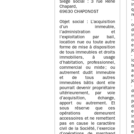
Siège social : 3 rue René
i
Chapard,
q
69630 CHAPONOST
r
-
Objet social : L’acquisition
c
d’un immeuble,
l’administration et
i
l’exploitation par bail,
o
location nue ou toute autre
e
forme de mise à disposition
j
de tous immeubles et droits
-
immobiliers, à usage
l
d’habitation, professionnel,
t
commercial ou mixte ; ou
a
autrement dudit immeuble
e
et de tous autres
j
immeubles bâtis dont elle
-
pourrait devenir propriétaire
ultérieurement, par voie
m
d’acquisition, échange,
p
apport ou autrement. Et
d
sous réserve que ces
e
opérations demeurent
i
accessoires et ne remettent
a
pas en cause le caractère
m
civil de la Société, l’exercice
e