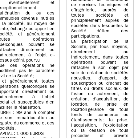
réalisation de prestations
- éventuellement et
de services techniques et
xceptionnellement
d’ingénierie, auprès de
’aliénation du ou des
toutes sociétés et
mmeubles devenus inutiles
principalement auprès de
 la Société, au moyen de
sociétés dans lesquelles la
ente, échange ou apport en
Société détient des
ociété, et généralement
participations,
toutes opérations
La participation de la
uelconques pouvant se
Société, par tous moyens,
attacher directement ou
directement ou
ndirectement à l’objet ci-
indirectement, dans toutes
essus défini, pourvu
opérations pouvant se
ue ces opérations ne
rattacher à son objet par
odifient pas le caractère
voie de création de sociétés
ivil de la Société ;
nouvelles, d’apport, de
 et généralement toutes
souscription ou d’achat de
pérations quelconques se
titres ou droits sociaux, de
apportant directement ou
fusion ou autrement, de
ndirectement à l’objet
création, d’acquisition, de
ocial et susceptibles d’en
location, de prise en
aciliter la réalisation.
location-gérance de tous
UREE : 99 ans à compter
fonds de commerce ou
e son immatriculation au
établissements ; la prise,
egistre du commerce et des
l’acquisition, l’exploitation
ociétés.
ou la cession de tous
APITAL : 1 000 EUROS
procédés et brevets