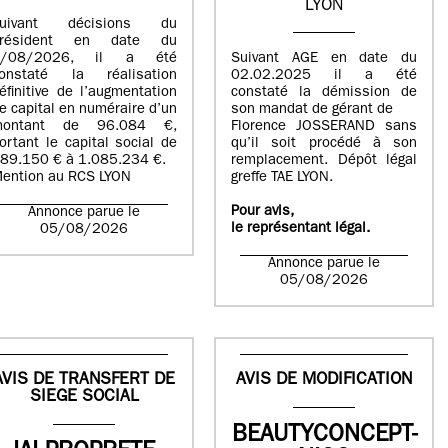
LYON
suivant décisions du
Président en date du
5/08/2026, il a été
Suivant AGE en date du
onstaté la réalisation
02.02.2025 il a été
éfinitive de l’augmentation
constaté la démission de
e capital en numéraire d’un
son mandat de gérant de
montant de 96.084 €,
Florence JOSSERAND sans
ortant le capital social de
qu’il soit procédé à son
89.150 € à 1.085.234 €.
remplacement. Dépôt légal
ention au RCS LYON
greffe TAE LYON.
Pour avis,
Annonce parue le
le représentant légal.
05/08/2026
Annonce parue le
05/08/2026
AVIS DE TRANSFERT DE
AVIS DE MODIFICATION
SIEGE SOCIAL
BEAUTYCONCEPT-