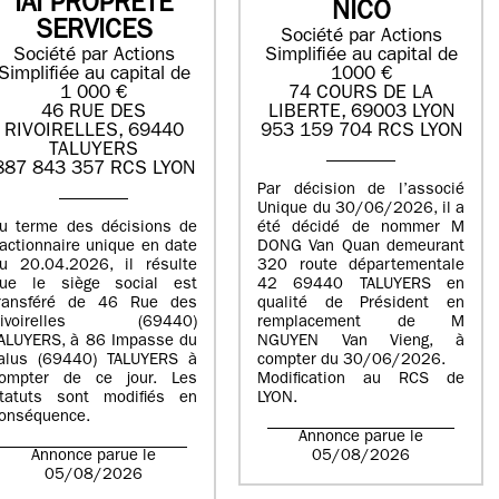
IAI PROPRETE
NICO
SERVICES
Société par Actions
Société par Actions
Simplifiée au capital de
Simplifiée au capital de
1000 €
1 000 €
74 COURS DE LA
46 RUE DES
LIBERTE, 69003 LYON
RIVOIRELLES, 69440
953 159 704 RCS LYON
TALUYERS
887 843 357 RCS LYON
Par décision de l’associé
Unique du 30/06/2026, il a
u terme des décisions de
été décidé de nommer M
’actionnaire unique en date
DONG Van Quan demeurant
u 20.04.2026, il résulte
320 route départementale
ue le siège social est
42 69440 TALUYERS en
ransféré de 46 Rue des
qualité de Président en
Rivoirelles (69440)
remplacement de M
ALUYERS, à 86 Impasse du
NGUYEN Van Vieng, à
alus (69440) TALUYERS à
compter du 30/06/2026.
ompter de ce jour. Les
Modification au RCS de
tatuts sont modifiés en
LYON.
onséquence.
Annonce parue le
Annonce parue le
05/08/2026
05/08/2026