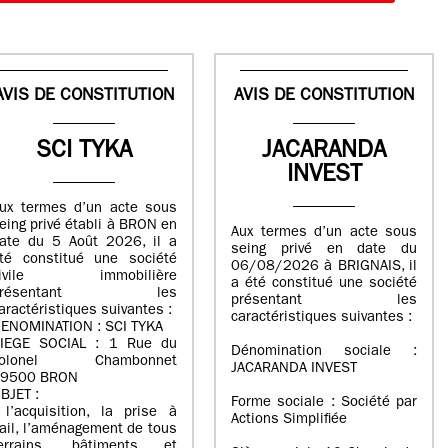
AVIS DE CONSTITUTION
AVIS DE CONSTITUTION
SCI TYKA
JACARANDA
INVEST
ux termes d’un acte sous
eing privé établi à BRON en
Aux termes d’un acte sous
ate du 5 Août 2026, il a
seing privé en date du
té constitué une société
06/08/2026 à BRIGNAIS, il
civile immobilière
a été constitué une société
présentant les
présentant les
aractéristiques suivantes :
caractéristiques suivantes :
ENOMINATION : SCI TYKA
IEGE SOCIAL : 1 Rue du
Dénomination sociale :
colonel Chambonnet
JACARANDA INVEST
9500 BRON
BJET :
Forme sociale : Société par
 l’acquisition, la prise à
Actions Simplifiée
ail, l’aménagement de tous
errains, bâtiments et