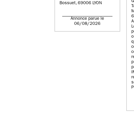
G
Bossuet, 69006 LYON
T
6
Annonce parue le
A
06/08/2026
L
p
o
q
c
c
r
p
p
r
s
P