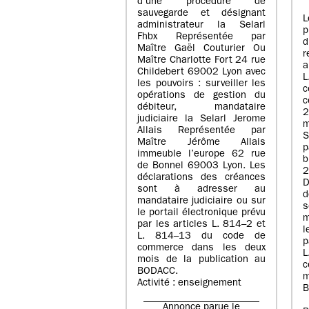
d’une procédure de
sauvegarde et désignant
L
administrateur la Selarl
p
Fhbx Représentée par
Maître Gaël Couturier Ou
r
Maître Charlotte Fort 24 rue
a
Childebert 69002 Lyon avec
les pouvoirs : surveiller les
opérations de gestion du
c
débiteur, mandataire
2
judiciaire la Selarl Jerome
m
Allais Représentée par
S
Maître Jérôme Allais
p
immeuble l’europe 62 rue
de Bonnel 69003 Lyon. Les
déclarations des créances
D
sont à adresser au
d
mandataire judiciaire ou sur
le portail électronique prévu
m
par les articles L. 814–2 et
l
L. 814–13 du code de
p
commerce dans les deux
mois de la publication au
c
BODACC.
m
Activité : enseignement
B
Annonce parue le