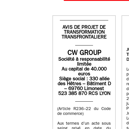
AVIS DE PROJET DE
TRANSFORMATION
TRANSFRONTALIERE
J
CW GROUP
Société à responsabilité
D
limitée
Au capital de 40.000
L
euros
p
Siège social : 330 allée
des Hêtres – Bâtiment D
r
– 69760 Limonest
d
523 385 870 RCS LYON
p
2
j
P
(Article R236–22 du Code
J
de commerce)
L
d
Aux termes d’un acte sous
seing privé en date du