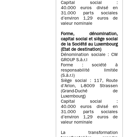
Capital social :
40.000 euros divisé en
31.000 parts sociales
d’environ 1,29 euros de
valeur nominale
Forme, dénomination
,
capital social
et siège social
de la Société au Luxembourg
(Etat d
e destination
)
Dénomination sociale : CW
GROUP S.à.r.l
Forme : société à
responsabilité limitée
(S.à.r.l)
Siège social : 117, Route
d’Arlon, L-8009 Strassen
(Grand-Duché de
Luxembourg)
Capital social :
40.000 euros divisé en
31.000 parts sociales
d’environ 1,29 euros de
valeur nominale
La transformation