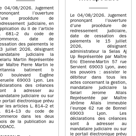
e 04/08/2026. Jugement
rononçant l’ouverture
Le 04/08/2026. Jugement
d’une procédure de
prononçant l’ouverture
edressement judiciaire, en
d’une procédure de
pplication du II de l’article
redressement judiciaire,
L. 681–2 du code de
date de cessation des
commerce, date de
paiements le 15 juillet
essation des paiements le
2026, désignant
3 juillet 2026, désignant
administrateur la Selas Aj
andataire judiciaire la
Up Représentée par Maître
elarlu Martin Représentée
Eric Etienne-Martin 57 rue
ar Maître Pierre Martin le
Servient 69003 Lyon, avec
britannia batiment b
les pouvoirs : assister le
20 boulevard Eugène
débiteur dans tous les
eruelle 69003 Lyon. Les
actes concernant la gestion,
éclarations des créances
mandataire judiciaire la
sont à adresser au
Selarl Jerome Allais
andataire judiciaire ou sur
Représentée par Maître
e portail électronique prévu
Jérôme Allais immeuble
ar les articles L. 814–2 et
l’europe 62 rue de Bonnel
L. 814–13 du code de
69003 Lyon. Les
ommerce dans les deux
déclarations des créances
ois de la publication au
sont à adresser au
ODACC.
mandataire judiciaire ou sur
le portail électronique prévu