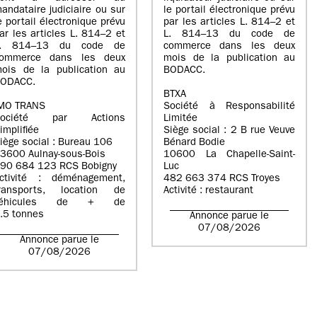
andataire judiciaire ou sur
le portail électronique prévu
e portail électronique prévu
par les articles L. 814–2 et
ar les articles L. 814–2 et
L. 814–13 du code de
L. 814–13 du code de
commerce dans les deux
ommerce dans les deux
mois de la publication au
ois de la publication au
BODACC.
ODACC.
BTXA
MO TRANS
Société à Responsabilité
Société par Actions
Limitée
implifiée
Siège social : 2 B rue Veuve
iège social : Bureau 106
Bénard Bodie
3600 Aulnay-sous-Bois
10600 La Chapelle-Saint-
90 684 123 RCS Bobigny
Luc
ctivité : déménagement,
482 663 374 RCS Troyes
ransports, location de
Activité : restaurant
véhicules de + de
.5 tonnes
Annonce parue le
07/08/2026
Annonce parue le
07/08/2026