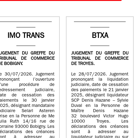
IMO TRANS
BTXA
UGEMENT DU GREFFE DU
JUGEMENT DU GREFFE DU
TRIBUNAL DE COMMERCE
TRIBUNAL DE COMMERCE
E BOBIGNY.
DE TROYES.
e 30/07/2026. Jugement
Le 28/07/2026. Jugement
rononçant l’ouverture
prononçant la liquidation
d’une procédure de
judiciaire, date de cessation
edressement judiciaire,
des paiements le 21 janvier
ate de cessation des
2025, désignant liquidateur
aiements le 30 janvier
SCP Denis Hazane – Sylvie
025, désignant mandataire
Duval en la Personne de
udiciaire Selarl Asteren
Maître Denis Hazane
rise en la Personne de Me
32 boulevard Victor Hugo
ulia Ruth 14/16 rue de
10000 Troyes. Les
orraine 93000 Bobigny. Les
déclarations des créances
éclarations des créances
sont à adresser au
sont à adresser au
liquidateur judiciaire ou sur