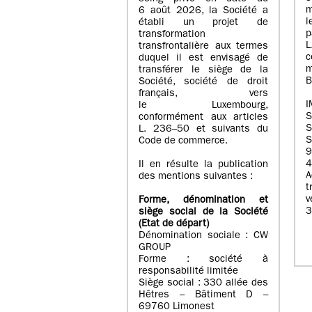
m
6 août 2026, la Société a
l
établi un projet de
p
transformation
transfrontalière aux termes
c
duquel il est envisagé de
m
transférer le siège de la
B
Société, société de droit
français, vers
I
le Luxembourg,
conformément aux articles
S
L. 236–50 et suivants du
S
Code de commerce.
9
4
Il en résulte la publication
A
des mentions suivantes :
t
Forme, dénomination et
3
siège social de la Société
(Etat
de départ
)
Dénomination sociale : CW
GROUP
Forme : société à
responsabilité limitée
Siège social : 330 allée des
Hêtres – Bâtiment D –
69760 Limonest