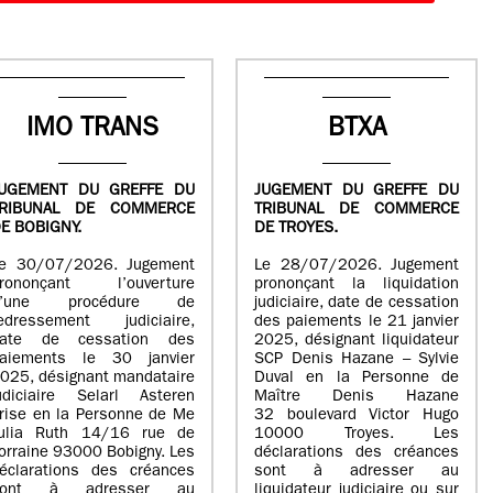
IMO TRANS
BTXA
UGEMENT DU GREFFE DU
JUGEMENT DU GREFFE DU
TRIBUNAL DE COMMERCE
TRIBUNAL DE COMMERCE
E BOBIGNY.
DE TROYES.
e 30/07/2026. Jugement
Le 28/07/2026. Jugement
rononçant l’ouverture
prononçant la liquidation
d’une procédure de
judiciaire, date de cessation
edressement judiciaire,
des paiements le 21 janvier
ate de cessation des
2025, désignant liquidateur
aiements le 30 janvier
SCP Denis Hazane – Sylvie
025, désignant mandataire
Duval en la Personne de
udiciaire Selarl Asteren
Maître Denis Hazane
rise en la Personne de Me
32 boulevard Victor Hugo
ulia Ruth 14/16 rue de
10000 Troyes. Les
orraine 93000 Bobigny. Les
déclarations des créances
éclarations des créances
sont à adresser au
sont à adresser au
liquidateur judiciaire ou sur