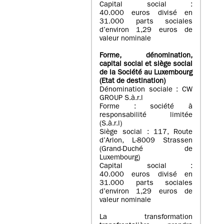
Capital social :
40.000 euros divisé en
31.000 parts sociales
d’environ 1,29 euros de
valeur nominale
Forme, dénomination
,
capital social
et siège social
de la Société au Luxembourg
(Etat d
e destination
)
Dénomination sociale : CW
GROUP S.à.r.l
Forme : société à
responsabilité limitée
(S.à.r.l)
Siège social : 117, Route
d’Arlon, L-8009 Strassen
(Grand-Duché de
Luxembourg)
Capital social :
40.000 euros divisé en
31.000 parts sociales
d’environ 1,29 euros de
valeur nominale
La transformation