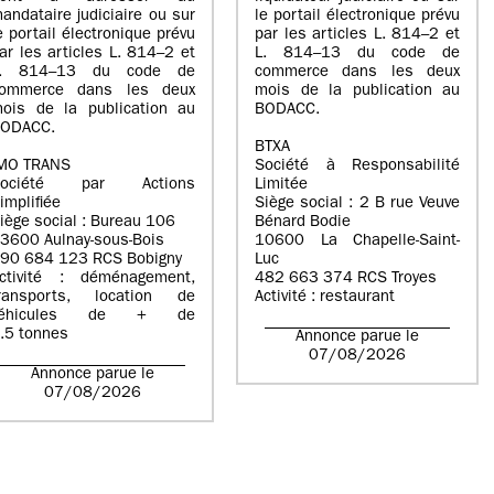
andataire judiciaire ou sur
le portail électronique prévu
e portail électronique prévu
par les articles L. 814–2 et
ar les articles L. 814–2 et
L. 814–13 du code de
L. 814–13 du code de
commerce dans les deux
ommerce dans les deux
mois de la publication au
ois de la publication au
BODACC.
ODACC.
BTXA
MO TRANS
Société à Responsabilité
Société par Actions
Limitée
implifiée
Siège social : 2 B rue Veuve
iège social : Bureau 106
Bénard Bodie
3600 Aulnay-sous-Bois
10600 La Chapelle-Saint-
90 684 123 RCS Bobigny
Luc
ctivité : déménagement,
482 663 374 RCS Troyes
ransports, location de
Activité : restaurant
véhicules de + de
.5 tonnes
Annonce parue le
07/08/2026
Annonce parue le
07/08/2026