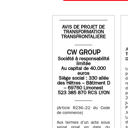
AVIS DE PROJET DE
TRANSFORMATION
TRANSFRONTALIERE
J
CW GROUP
Société à responsabilité
D
limitée
Au capital de 40.000
L
euros
p
Siège social : 330 allée
des Hêtres – Bâtiment D
r
– 69760 Limonest
d
523 385 870 RCS LYON
p
2
j
P
(Article R236–22 du Code
J
de commerce)
L
d
Aux termes d’un acte sous
seing privé en date du