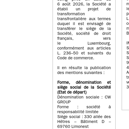
m
6 août 2026, la Société a
l
établi un projet de
p
transformation
transfrontalière aux termes
c
duquel il est envisagé de
m
transférer le siège de la
B
Société, société de droit
français, vers
I
le Luxembourg,
conformément aux articles
S
L. 236–50 et suivants du
S
Code de commerce.
9
4
Il en résulte la publication
A
des mentions suivantes :
t
Forme, dénomination et
3
siège social de la Société
(Etat
de départ
)
Dénomination sociale : CW
GROUP
Forme : société à
responsabilité limitée
Siège social : 330 allée des
Hêtres – Bâtiment D –
69760 Limonest