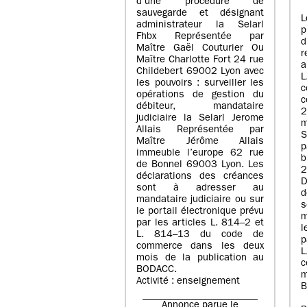
d’une procédure de
sauvegarde et désignant
L
administrateur la Selarl
p
Fhbx Représentée par
Maître Gaël Couturier Ou
r
Maître Charlotte Fort 24 rue
a
Childebert 69002 Lyon avec
les pouvoirs : surveiller les
opérations de gestion du
c
débiteur, mandataire
2
judiciaire la Selarl Jerome
m
Allais Représentée par
S
Maître Jérôme Allais
p
immeuble l’europe 62 rue
de Bonnel 69003 Lyon. Les
déclarations des créances
D
sont à adresser au
d
mandataire judiciaire ou sur
le portail électronique prévu
m
par les articles L. 814–2 et
l
L. 814–13 du code de
p
commerce dans les deux
mois de la publication au
c
BODACC.
m
Activité : enseignement
B
Annonce parue le