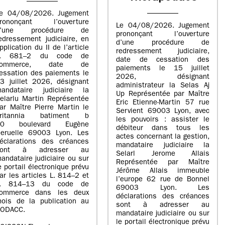
e 04/08/2026. Jugement
rononçant l’ouverture
Le 04/08/2026. Jugement
d’une procédure de
prononçant l’ouverture
edressement judiciaire, en
d’une procédure de
pplication du II de l’article
redressement judiciaire,
L. 681–2 du code de
date de cessation des
commerce, date de
paiements le 15 juillet
essation des paiements le
2026, désignant
3 juillet 2026, désignant
administrateur la Selas Aj
andataire judiciaire la
Up Représentée par Maître
elarlu Martin Représentée
Eric Etienne-Martin 57 rue
ar Maître Pierre Martin le
Servient 69003 Lyon, avec
britannia batiment b
les pouvoirs : assister le
20 boulevard Eugène
débiteur dans tous les
eruelle 69003 Lyon. Les
actes concernant la gestion,
éclarations des créances
mandataire judiciaire la
sont à adresser au
Selarl Jerome Allais
andataire judiciaire ou sur
Représentée par Maître
e portail électronique prévu
Jérôme Allais immeuble
ar les articles L. 814–2 et
l’europe 62 rue de Bonnel
L. 814–13 du code de
69003 Lyon. Les
ommerce dans les deux
déclarations des créances
ois de la publication au
sont à adresser au
ODACC.
mandataire judiciaire ou sur
le portail électronique prévu