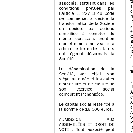
t
associés, statuant dans les
a
conditions prévues par
l’article L. 227–3 du Code
r
de commerce, a décidé la
transformation de la Société
en société par actions
é
simplifiée à compter du
C
même jour, sans création
S
d’un être moral nouveau et a
A
adopté le texte des statuts
D
qui régiront désormais la
Société.
i
L
La dénomination de la
T
Société, son objet, son
L
siège, sa durée et les dates
s
d’ouverture et de clôture de
t
son exercice social
A
demeurent inchangées.
e
A
Le capital social reste fixé à
a
la somme de 16 000 euros.
A
v
ADMISSION AUX
P
ASSEMBLÉES ET DROIT DE
D
VOTE : Tout associé peut