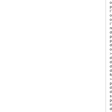
c
l
r
d
p
p
c
>
d
d
f
p
d
d
s
p
i