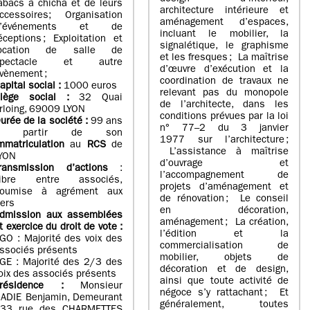
abacs à chicha et de leurs
architecture intérieure et
ccessoires; Organisation
aménagement d’espaces,
d’événements et de
incluant le mobilier, la
éceptions ; Exploitation et
signalétique, le graphisme
location de salle de
et les fresques ; La maîtrise
spectacle et autre
d’œuvre d’exécution et la
vènement ;
coordination de travaux ne
apital social :
1000 euros
relevant pas du monopole
iège social :
32 Quai
de l’architecte, dans les
rloing, 69009 LYON
conditions prévues par la loi
urée de la société :
99 ans
n° 77–2 du 3 janvier
à partir de son
1977 sur l’architecture ;
mmatriculation
au
RCS
de
L’assistance à maîtrise
YON
d’ouvrage et
ransmission d’actions
:
l’accompagnement de
ibre entre associés,
projets d’aménagement et
oumise à agrément aux
de rénovation ; Le conseil
iers
en décoration,
dmission aux assemblées
aménagement ; La création,
t exercice du droit de vote :
l’édition et la
GO : Majorité des voix des
commercialisation de
ssociés présents
mobilier, objets de
GE : Majorité des 2/3 des
décoration et de design,
oix des associés présents
ainsi que toute activité de
résidence :
Monsieur
négoce s’y rattachant ; Et
ADIE Benjamin, Demeurant
généralement, toutes