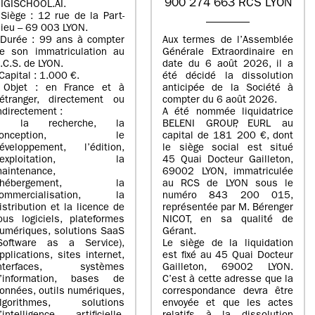
900 274 663 RCS LYON
IGISCHOOL.AI.
 Siège : 12 rue de la Part-
ieu – 69 003 LYON.
 Durée : 99 ans à compter
Aux termes de l’Assemblée
e son immatriculation au
Générale Extraordinaire en
.C.S. de LYON.
date du
6 août 2026
, il a
 Capital : 1.000 €.
été décidé la dissolution
 Objet : en France et à
anticipée de la Société à
’étranger, directement ou
compter du
6 août 2026
.
ndirectement :
A été nommée liquidatrice
> la recherche, la
BELENI GROUP
, EURL au
conception, le
capital de
181 200 €
, dont
éveloppement, l’édition,
le siège social est situé
l’exploitation, la
45 Quai Docteur Gailleton,
aintenance,
69002 LYON
, immatriculée
l’hébergement, la
au
RCS de LYON sous le
ommercialisation, la
numéro 843 200 015
,
istribution et la licence de
représentée par
M. Bérenger
ous logiciels, plateformes
NICOT
, en sa qualité de
umériques, solutions SaaS
Gérant.
Software as a Service),
Le siège de la liquidation
pplications, sites internet,
est fixé au
45 Quai Docteur
interfaces, systèmes
Gailleton, 69002 LYON
.
’information, bases de
C’est à cette adresse que la
onnées, outils numériques,
correspondance devra être
lgorithmes, solutions
envoyée et que les actes