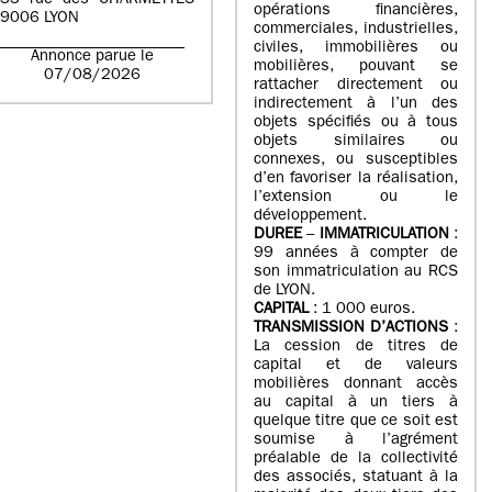
33 rue des CHARMETTES
opérations financières,
9006 LYON
commerciales, industrielles,
civiles, immobilières ou
Annonce parue le
mobilières, pouvant se
07/08/2026
rattacher directement ou
indirectement à l’un des
objets spécifiés ou à tous
objets similaires ou
connexes, ou susceptibles
d’en favoriser la réalisation,
l’extension ou le
développement.
DUREE
–
IMMATRICULATION
:
99 années à compter de
son immatriculation au RCS
de LYON.
CAPITAL
: 1 000 euros.
TRANSMISSION D’ACTIONS
:
La cession de titres de
capital et de valeurs
mobilières donnant accès
au capital à un tiers à
quelque titre que ce soit est
soumise à l’agrément
préalable de la collectivité
des associés, statuant à la