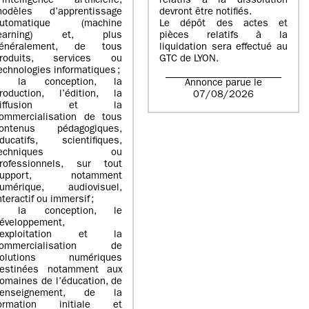
’intelligence artificielle,
relatifs à la dissolution
odèles d’apprentissage
devront être notifiés.
automatique (machine
Le dépôt des actes et
learning) et, plus
pièces relatifs à la
énéralement, de tous
liquidation sera effectué au
roduits, services ou
GTC de
LYON
.
echnologies informatiques ;
> la conception, la
Annonce parue le
roduction, l’édition, la
07/08/2026
diffusion et la
ommercialisation de tous
ontenus pédagogiques,
ducatifs, scientifiques,
techniques ou
rofessionnels, sur tout
support, notamment
umérique, audiovisuel,
nteractif ou immersif ;
> la conception, le
éveloppement,
l’exploitation et la
commercialisation de
solutions numériques
estinées notamment aux
omaines de l’éducation, de
’enseignement, de la
ormation initiale et