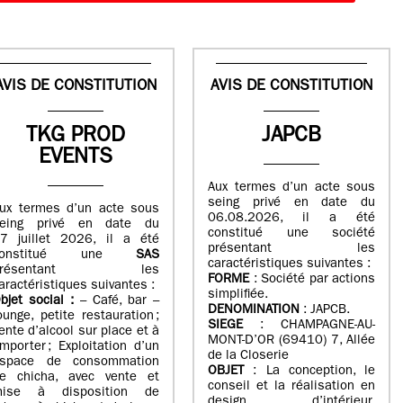
AVIS DE CONSTITUTION
AVIS DE CONSTITUTION
TKG PROD
JAPCB
EVENTS
Aux termes d’un acte sous
seing privé en date du
ux termes d’un acte sous
06.08.2026, il a été
eing privé en date du
constitué une société
7 juillet 2026, il a été
présentant les
constitué une
SAS
caractéristiques suivantes :
présentant les
FORME
: Société par actions
aractéristiques suivantes :
simplifiée.
bjet social :
– Café, bar –
DENOMINATION
: JAPCB.
ounge, petite restauration ;
SIEGE
: CHAMPAGNE-AU-
ente d’alcool sur place et à
MONT-D’OR (69410) 7, Allée
mporter ; Exploitation d’un
de la Closerie
space de consommation
OBJET
: La conception, le
e chicha, avec vente et
conseil et la réalisation en
ise à disposition de
design d’intérieur,