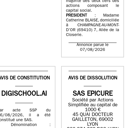
majorité des deux tiers des
actions composant le
capital social.
PRESIDENT
: Madame
Catherine BLAISE, domiciliée
à CHAMPAGNE-AU-MONT-
D’OR (69410) 7, Allée de la
Closerie.
Annonce parue le
07/08/2026
AVIS DE CONSTITUTION
AVIS DE DISSOLUTION
DIGISCHOOL.AI
SAS EPICURE
Société par Actions
Simplifiée au capital de
1000 €
Par acte SSP du
45 QUAI DOCTEUR
06/08/2026, il a été
GAILLETON, 69002
onstitué une SAS.
LYON
- Dénomination :