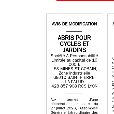
AVIS DE MODIFICATION
ABRIS POUR
CYCLES ET
JARDINS
Société À Responsabilité
A
Limitée au capital de 16
s
000 €
1
LES MINES ST GOBAIN,
Zone industrielle
69210 SAINT-PIERRE-
c
LA-PALUD
O
428 857 908 RCS LYON
l
V
e
Aux termes d’une
e
délibération en date du
d
27 juillet 2026, l’Assemblée
m
Générale Extraordinaire des