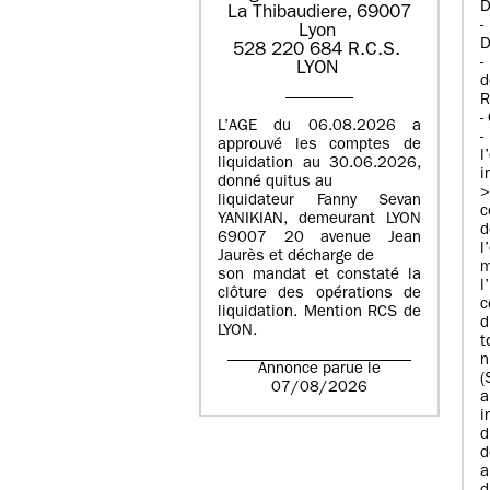
D
La Thibaudiere, 69007
-
Lyon​
D
​​528 220 684​ R.C.S. ​
-
LYON​
d
R
-
L’AGE du 06.08.2026 a
-
approuvé les comptes de
l
liquidation au 30.06.2026,
i
donné quitus au
liquidateur Fanny Sevan
YANIKIAN, demeurant LYON
d
69007 20 avenue Jean
Jaurès et décharge de
m
son mandat et constaté la
clôture des opérations de
c
liquidation. Mention RCS de
d
LYON.
t
n
Annonce parue le
(
07/08/2026
a
d
d
a