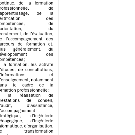
ontinue, de la formation
professionnelle, de
’apprentissage, de la
certification des
compétences, de
l’orientation, du
ecrutement, de l’évaluation,
e l’accompagnement des
arcours de formation et,
lus généralement, du
développement des
ompétences ;
 la formation, les activité
’études, de consultations,
d’informations et
’enseignement, notamment
dans le cadre de la
ormation professionnelle ;
> la réalisation de
restations de conseil,
’audit, d’assistance,
’accompagnement
tratégique, d’ingénierie
édagogique, d’ingénierie
nformatique, d’organisation,
de transformation