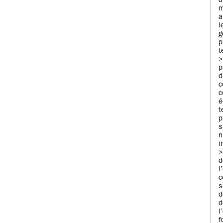
d
m
g
p
t
p
c
c
é
p
n
i
d
d
d
l
f