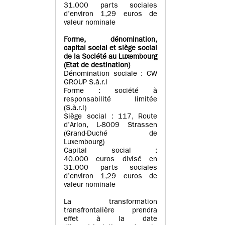
31.000 parts sociales
d’environ 1,29 euros de
valeur nominale
Forme, dénomination
,
capital social
et siège social
de la Société au Luxembourg
(Etat d
e destination
)
Dénomination sociale : CW
GROUP S.à.r.l
Forme : société à
responsabilité limitée
(S.à.r.l)
Siège social : 117, Route
d’Arlon, L-8009 Strassen
(Grand-Duché de
Luxembourg)
Capital social :
40.000 euros divisé en
31.000 parts sociales
d’environ 1,29 euros de
valeur nominale
La transformation
transfrontalière prendra
effet à la date