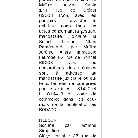
par Maître Didier Lapierre et
Maître Ludivine Sapin
174 rue de Créqui
69003 Lyon, avec les
pouvoirs : assister le
débiteur dans tous les
actes concernant la gestion,
mandataire judiciaire la
Selarl Jerome Allais
Représentée par Maître
Jérôme Allais immeuble
l’europe 62 rue de Bonnel
69003 Lyon. Les
déclarations des créances
sont à adresser au
mandataire judiciaire ou sur
le portail électronique prévu
par les articles L. 814–2 et
L. 814–13 du code de
commerce dans les deux
mois de la publication au
BODACC.
NEDSON
Société par Actions
Simplifiée
Siège social : 35 rue de