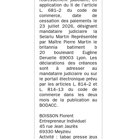
redressement judiciaire, en
application du II de l’article
L. 681–2 du code de
commerce, date de
cessation des paiements le
23 juillet 2026, désignant
mandataire judiciaire la
Selarlu Martin Représentée
par Maître Pierre Martin le
britannia batiment b
20 boulevard Eugène
Deruelle 69003 Lyon. Les
déclarations des créances
sont à adresser au
mandataire judiciaire ou sur
le portail électronique prévu
par les articles L. 814–2 et
L. 814–13 du code de
commerce dans les deux
mois de la publication au
BODACC.
BOISSON Florent
Entrepreneur Individuel
45 rue Jean Jaurès
69330 Meyzieu
Activité : tabac presse jeux