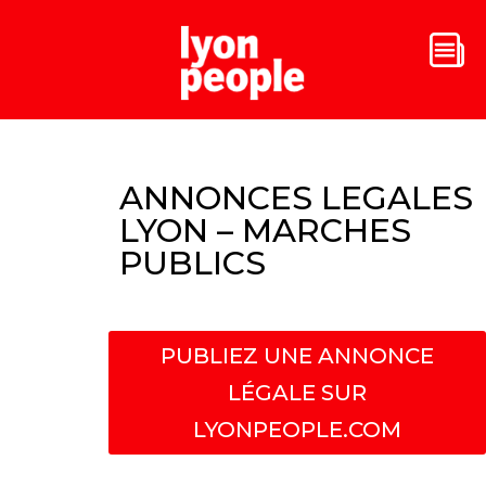
ANNONCES LEGALES
LYON – MARCHES
PUBLICS
PUBLIEZ UNE ANNONCE
LÉGALE SUR
LYONPEOPLE.COM