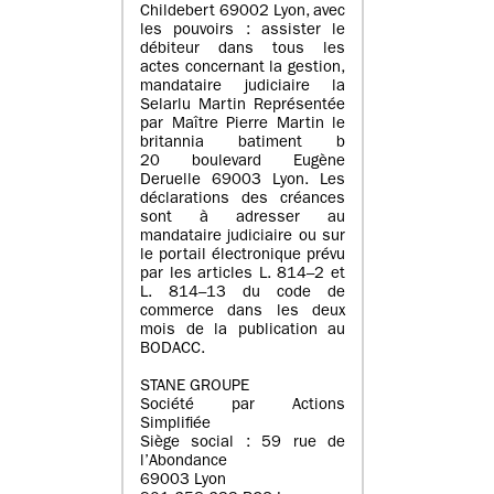
Childebert 69002 Lyon, avec
les pouvoirs : assister le
débiteur dans tous les
actes concernant la gestion,
mandataire judiciaire la
Selarlu Martin Représentée
par Maître Pierre Martin le
britannia batiment b
20 boulevard Eugène
Deruelle 69003 Lyon. Les
déclarations des créances
sont à adresser au
mandataire judiciaire ou sur
le portail électronique prévu
par les articles L. 814–2 et
L. 814–13 du code de
commerce dans les deux
mois de la publication au
BODACC.
STANE GROUPE
Société par Actions
Simplifiée
Siège social : 59 rue de
l’Abondance
69003 Lyon