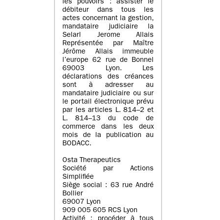
les pouvoirs : assister le
débiteur dans tous les
actes concernant la gestion,
mandataire judiciaire la
Selarl Jerome Allais
Représentée par Maître
Jérôme Allais immeuble
l’europe 62 rue de Bonnel
69003 Lyon. Les
déclarations des créances
sont à adresser au
mandataire judiciaire ou sur
le portail électronique prévu
par les articles L. 814–2 et
L. 814–13 du code de
commerce dans les deux
mois de la publication au
BODACC.
Osta Therapeutics
Société par Actions
Simplifiée
Siège social : 63 rue André
Bollier
69007 Lyon
909 005 605 RCS Lyon
Activité : procéder à tous