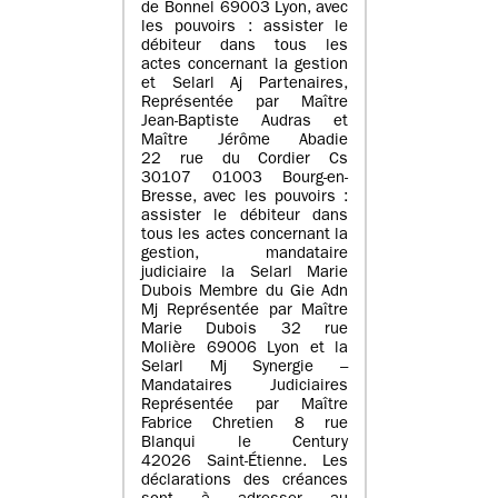
de Bonnel 69003 Lyon, avec
les pouvoirs : assister le
débiteur dans tous les
actes concernant la gestion
et Selarl Aj Partenaires,
Représentée par Maître
Jean-Baptiste Audras et
Maître Jérôme Abadie
22 rue du Cordier Cs
30107 01003 Bourg-en-
Bresse, avec les pouvoirs :
assister le débiteur dans
tous les actes concernant la
gestion, mandataire
judiciaire la Selarl Marie
Dubois Membre du Gie Adn
Mj Représentée par Maître
Marie Dubois 32 rue
Molière 69006 Lyon et la
Selarl Mj Synergie –
Mandataires Judiciaires
Représentée par Maître
Fabrice Chretien 8 rue
Blanqui le Century
42026 Saint-Étienne. Les
déclarations des créances