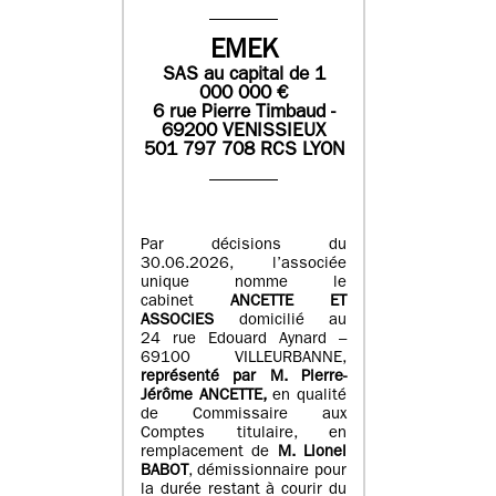
EMEK
SAS
au capital de
1
0
00 000
€
6 rue Pierre Timbaud -
69200 VENISSIEUX
501 797 708 RCS LYON
Par décisions du
30.06.2026, l’associée
unique nomme le
cabinet
ANCETTE ET
ASSOCIES
domicilié au
24 rue Edouard Aynard –
69100 VILLEURBANNE,
r
eprésenté par M
.
Pierre
-
Jérôme ANCETTE,
en qualité
de Commissaire aux
Comptes titulaire, en
remplacement de
M
.
Lionel
BABOT
, démissionnaire pour
la durée restant à courir du