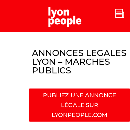
ANNONCES LEGALES
LYON – MARCHES
PUBLICS
PUBLIEZ UNE ANNONCE
LÉGALE SUR
LYONPEOPLE.COM