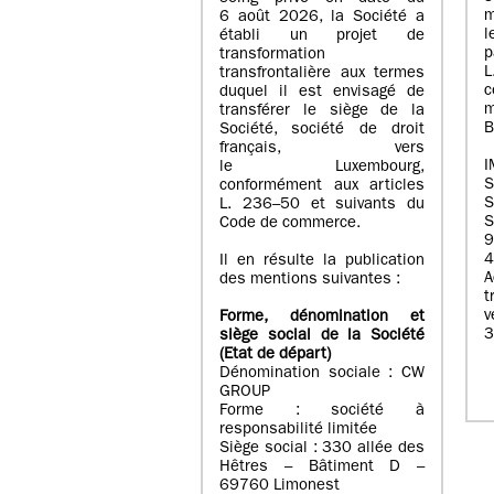
m
6 août 2026, la Société a
l
établi un projet de
p
transformation
transfrontalière aux termes
c
duquel il est envisagé de
m
transférer le siège de la
B
Société, société de droit
français, vers
I
le Luxembourg,
conformément aux articles
S
L. 236–50 et suivants du
S
Code de commerce.
9
4
Il en résulte la publication
A
des mentions suivantes :
t
Forme, dénomination et
3
siège social de la Société
(Etat
de départ
)
Dénomination sociale : CW
GROUP
Forme : société à
responsabilité limitée
Siège social : 330 allée des
Hêtres – Bâtiment D –
69760 Limonest