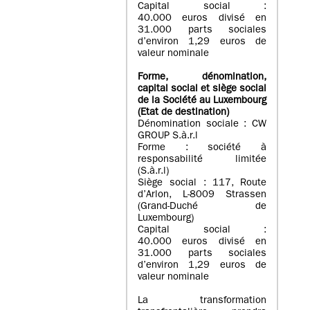
Capital social :
40.000 euros divisé en
31.000 parts sociales
d’environ 1,29 euros de
valeur nominale
Forme, dénomination
,
capital social
et siège social
de la Société au Luxembourg
(Etat d
e destination
)
Dénomination sociale : CW
GROUP S.à.r.l
Forme : société à
responsabilité limitée
(S.à.r.l)
Siège social : 117, Route
d’Arlon, L-8009 Strassen
(Grand-Duché de
Luxembourg)
Capital social :
40.000 euros divisé en
31.000 parts sociales
d’environ 1,29 euros de
valeur nominale
La transformation