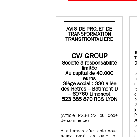
AVIS DE PROJET DE
TRANSFORMATION
TRANSFRONTALIERE
J
CW GROUP
Société à responsabilité
D
limitée
Au capital de 40.000
L
euros
p
Siège social : 330 allée
des Hêtres – Bâtiment D
r
– 69760 Limonest
d
523 385 870 RCS LYON
p
2
j
P
(Article R236–22 du Code
J
de commerce)
L
d
Aux termes d’un acte sous
seing privé en date du