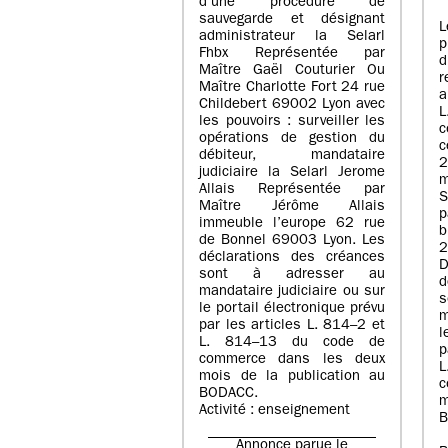
d’une procédure de
sauvegarde et désignant
L
administrateur la Selarl
p
Fhbx Représentée par
Maître Gaël Couturier Ou
r
Maître Charlotte Fort 24 rue
a
Childebert 69002 Lyon avec
les pouvoirs : surveiller les
opérations de gestion du
c
débiteur, mandataire
2
judiciaire la Selarl Jerome
m
Allais Représentée par
S
Maître Jérôme Allais
p
immeuble l’europe 62 rue
de Bonnel 69003 Lyon. Les
déclarations des créances
D
sont à adresser au
d
mandataire judiciaire ou sur
le portail électronique prévu
m
par les articles L. 814–2 et
l
L. 814–13 du code de
p
commerce dans les deux
mois de la publication au
c
BODACC.
m
Activité : enseignement
B
Annonce parue le