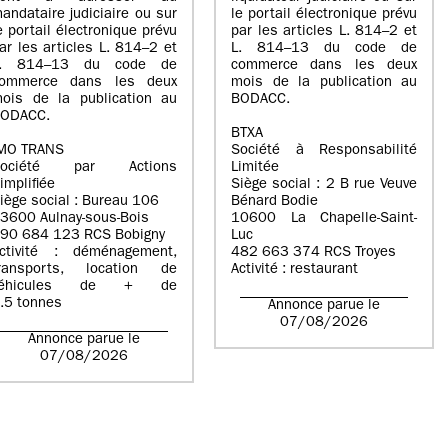
andataire judiciaire ou sur
le portail électronique prévu
e portail électronique prévu
par les articles L. 814–2 et
ar les articles L. 814–2 et
L. 814–13 du code de
L. 814–13 du code de
commerce dans les deux
ommerce dans les deux
mois de la publication au
ois de la publication au
BODACC.
ODACC.
BTXA
MO TRANS
Société à Responsabilité
Société par Actions
Limitée
implifiée
Siège social : 2 B rue Veuve
iège social : Bureau 106
Bénard Bodie
3600 Aulnay-sous-Bois
10600 La Chapelle-Saint-
90 684 123 RCS Bobigny
Luc
ctivité : déménagement,
482 663 374 RCS Troyes
ransports, location de
Activité : restaurant
véhicules de + de
.5 tonnes
Annonce parue le
07/08/2026
Annonce parue le
07/08/2026