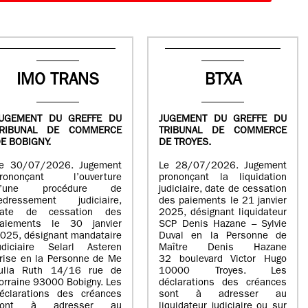
IMO TRANS
BTXA
UGEMENT DU GREFFE DU
JUGEMENT DU GREFFE DU
TRIBUNAL DE COMMERCE
TRIBUNAL DE COMMERCE
E BOBIGNY.
DE TROYES.
e 30/07/2026. Jugement
Le 28/07/2026. Jugement
rononçant l’ouverture
prononçant la liquidation
d’une procédure de
judiciaire, date de cessation
edressement judiciaire,
des paiements le 21 janvier
ate de cessation des
2025, désignant liquidateur
aiements le 30 janvier
SCP Denis Hazane – Sylvie
025, désignant mandataire
Duval en la Personne de
udiciaire Selarl Asteren
Maître Denis Hazane
rise en la Personne de Me
32 boulevard Victor Hugo
ulia Ruth 14/16 rue de
10000 Troyes. Les
orraine 93000 Bobigny. Les
déclarations des créances
éclarations des créances
sont à adresser au
sont à adresser au
liquidateur judiciaire ou sur