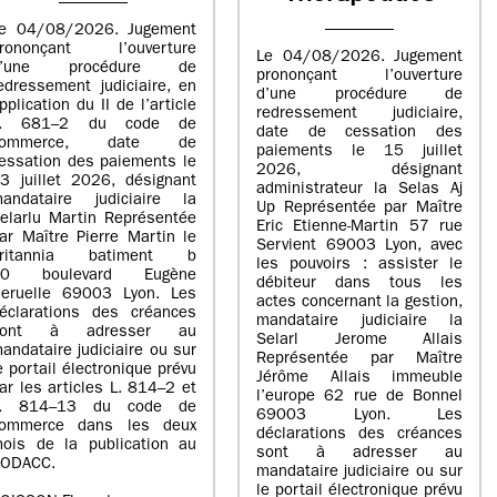
e 04/08/2026. Jugement
rononçant l’ouverture
Le 04/08/2026. Jugement
d’une procédure de
prononçant l’ouverture
edressement judiciaire, en
d’une procédure de
pplication du II de l’article
redressement judiciaire,
L. 681–2 du code de
date de cessation des
commerce, date de
paiements le 15 juillet
essation des paiements le
2026, désignant
3 juillet 2026, désignant
administrateur la Selas Aj
andataire judiciaire la
Up Représentée par Maître
elarlu Martin Représentée
Eric Etienne-Martin 57 rue
ar Maître Pierre Martin le
Servient 69003 Lyon, avec
britannia batiment b
les pouvoirs : assister le
20 boulevard Eugène
débiteur dans tous les
eruelle 69003 Lyon. Les
actes concernant la gestion,
éclarations des créances
mandataire judiciaire la
sont à adresser au
Selarl Jerome Allais
andataire judiciaire ou sur
Représentée par Maître
e portail électronique prévu
Jérôme Allais immeuble
ar les articles L. 814–2 et
l’europe 62 rue de Bonnel
L. 814–13 du code de
69003 Lyon. Les
ommerce dans les deux
déclarations des créances
ois de la publication au
sont à adresser au
ODACC.
mandataire judiciaire ou sur
le portail électronique prévu