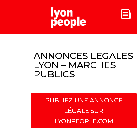
ANNONCES LEGALES
LYON – MARCHES
PUBLICS
PUBLIEZ UNE ANNONCE
LÉGALE SUR
LYONPEOPLE.COM