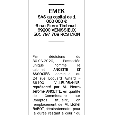
EMEK
SAS
au capital de
1
0
00 000
€
6 rue Pierre Timbaud -
69200 VENISSIEUX
501 797 708 RCS LYON
Par décisions du
30.06.2026, l’associée
unique nomme le
cabinet
ANCETTE ET
ASSOCIES
domicilié au
24 rue Edouard Aynard –
69100 VILLEURBANNE,
r
eprésenté par M
.
Pierre
-
Jérôme ANCETTE,
en qualité
de Commissaire aux
Comptes titulaire, en
remplacement de
M
.
Lionel
BABOT
, démissionnaire pour
la durée restant à courir du