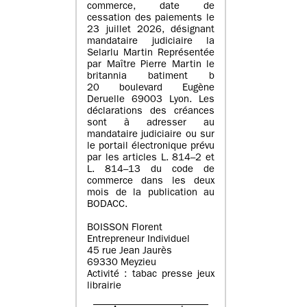
commerce, date de
cessation des paiements le
23 juillet 2026, désignant
mandataire judiciaire la
Selarlu Martin Représentée
par Maître Pierre Martin le
britannia batiment b
20 boulevard Eugène
Deruelle 69003 Lyon. Les
déclarations des créances
sont à adresser au
mandataire judiciaire ou sur
le portail électronique prévu
par les articles L. 814–2 et
L. 814–13 du code de
commerce dans les deux
mois de la publication au
BODACC.
BOISSON Florent
Entrepreneur Individuel
45 rue Jean Jaurès
69330 Meyzieu
Activité : tabac presse jeux
librairie