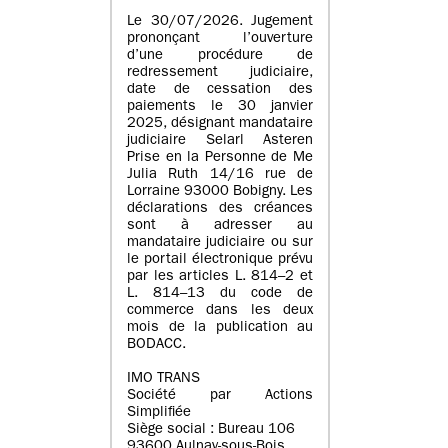
Le 30/07/2026. Jugement
prononçant l’ouverture
d’une procédure de
redressement judiciaire,
date de cessation des
paiements le 30 janvier
2025, désignant mandataire
judiciaire Selarl Asteren
Prise en la Personne de Me
Julia Ruth 14/16 rue de
Lorraine 93000 Bobigny. Les
déclarations des créances
sont à adresser au
mandataire judiciaire ou sur
le portail électronique prévu
par les articles L. 814–2 et
L. 814–13 du code de
commerce dans les deux
mois de la publication au
BODACC.
IMO TRANS
Société par Actions
Simplifiée
Siège social : Bureau 106
93600 Aulnay-sous-Bois