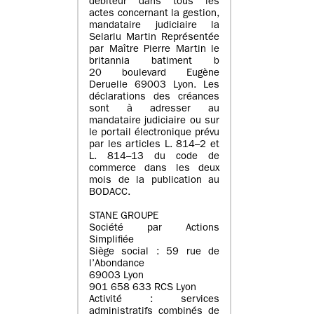
débiteur dans tous les
actes concernant la gestion,
mandataire judiciaire la
Selarlu Martin Représentée
par Maître Pierre Martin le
britannia batiment b
20 boulevard Eugène
Deruelle 69003 Lyon. Les
déclarations des créances
sont à adresser au
mandataire judiciaire ou sur
le portail électronique prévu
par les articles L. 814–2 et
L. 814–13 du code de
commerce dans les deux
mois de la publication au
BODACC.
STANE GROUPE
Société par Actions
Simplifiée
Siège social : 59 rue de
l’Abondance
69003 Lyon
901 658 633 RCS Lyon
Activité : services
administratifs combinés de