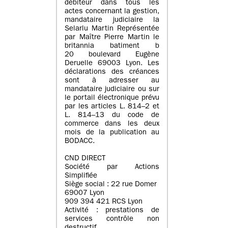
débiteur dans tous les
actes concernant la gestion,
mandataire judiciaire la
Selarlu Martin Représentée
par Maître Pierre Martin le
britannia batiment b
20 boulevard Eugène
Deruelle 69003 Lyon. Les
déclarations des créances
sont à adresser au
mandataire judiciaire ou sur
le portail électronique prévu
par les articles L. 814–2 et
L. 814–13 du code de
commerce dans les deux
mois de la publication au
BODACC.
CND DIRECT
Société par Actions
Simplifiée
Siège social : 22 rue Domer
69007 Lyon
909 394 421 RCS Lyon
Activité : prestations de
services contrôle non