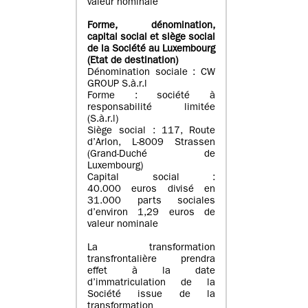
valeur nominale
Forme, dénomination
,
capital social
et siège social
de la Société au Luxembourg
(Etat d
e destination
)
Dénomination sociale : CW
GROUP S.à.r.l
Forme : société à
responsabilité limitée
(S.à.r.l)
Siège social : 117, Route
d’Arlon, L-8009 Strassen
(Grand-Duché de
Luxembourg)
Capital social :
40.000 euros divisé en
31.000 parts sociales
d’environ 1,29 euros de
valeur nominale
La transformation
transfrontalière prendra
effet à la date
d’immatriculation de la
Société issue de la
transformation