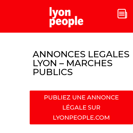
ANNONCES LEGALES
LYON – MARCHES
PUBLICS
PUBLIEZ UNE ANNONCE
LÉGALE SUR
LYONPEOPLE.COM