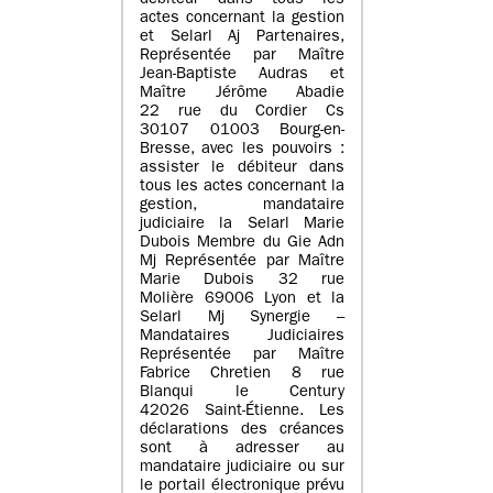
débiteur dans tous les
actes concernant la gestion
et Selarl Aj Partenaires,
Représentée par Maître
Jean-Baptiste Audras et
Maître Jérôme Abadie
22 rue du Cordier Cs
30107 01003 Bourg-en-
Bresse, avec les pouvoirs :
assister le débiteur dans
tous les actes concernant la
gestion, mandataire
judiciaire la Selarl Marie
Dubois Membre du Gie Adn
Mj Représentée par Maître
Marie Dubois 32 rue
Molière 69006 Lyon et la
Selarl Mj Synergie –
Mandataires Judiciaires
Représentée par Maître
Fabrice Chretien 8 rue
Blanqui le Century
42026 Saint-Étienne. Les
déclarations des créances
sont à adresser au
mandataire judiciaire ou sur
le portail électronique prévu