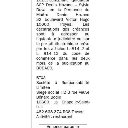
2025, désignant liquidateur
SCP Denis Hazane – Sylvie
Duval en la Personne de
Maître Denis Hazane
32 boulevard Victor Hugo
10000 Troyes. Les
déclarations des créances
sont à adresser au
liquidateur judiciaire ou sur
le portail électronique prévu
par les articles L. 814–2 et
L. 814–13 du code de
commerce dans les deux
mois de la publication au
BODACC.
BTXA
Société à Responsabilité
Limitée
Siège social : 2 B rue Veuve
Bénard Bodie
10600 La Chapelle-Saint-
Luc
482 663 374 RCS Troyes
Activité : restaurant
Annonce parue le