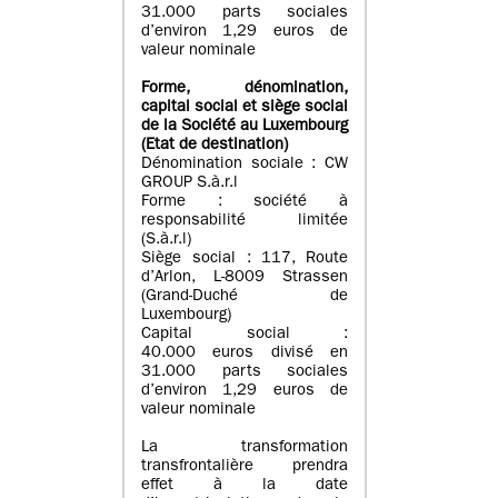
31.000 parts sociales
d’environ 1,29 euros de
valeur nominale
Forme, dénomination
,
capital social
et siège social
de la Société au Luxembourg
(Etat d
e destination
)
Dénomination sociale : CW
GROUP S.à.r.l
Forme : société à
responsabilité limitée
(S.à.r.l)
Siège social : 117, Route
d’Arlon, L-8009 Strassen
(Grand-Duché de
Luxembourg)
Capital social :
40.000 euros divisé en
31.000 parts sociales
d’environ 1,29 euros de
valeur nominale
La transformation
transfrontalière prendra
effet à la date