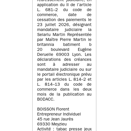
redressement judiciaire, en
application du II de l’article
L. 681–2 du code de
commerce, date de
cessation des paiements le
23 juillet 2026, désignant
mandataire judiciaire la
Selarlu Martin Représentée
par Maître Pierre Martin le
britannia batiment b
20 boulevard Eugène
Deruelle 69003 Lyon. Les
déclarations des créances
sont à adresser au
mandataire judiciaire ou sur
le portail électronique prévu
par les articles L. 814–2 et
L. 814–13 du code de
commerce dans les deux
mois de la publication au
BODACC.
BOISSON Florent
Entrepreneur Individuel
45 rue Jean Jaurès
69330 Meyzieu
Activité : tabac presse jeux