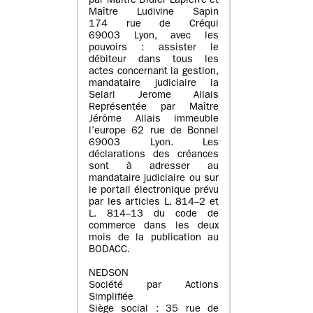
par Maître Didier Lapierre et
Maître Ludivine Sapin
174 rue de Créqui
69003 Lyon, avec les
pouvoirs : assister le
débiteur dans tous les
actes concernant la gestion,
mandataire judiciaire la
Selarl Jerome Allais
Représentée par Maître
Jérôme Allais immeuble
l’europe 62 rue de Bonnel
69003 Lyon. Les
déclarations des créances
sont à adresser au
mandataire judiciaire ou sur
le portail électronique prévu
par les articles L. 814–2 et
L. 814–13 du code de
commerce dans les deux
mois de la publication au
BODACC.
NEDSON
Société par Actions
Simplifiée
Siège social : 35 rue de