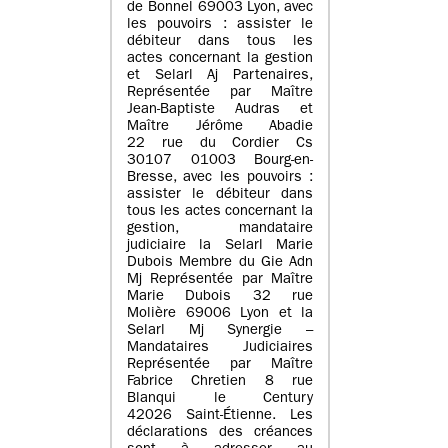
de Bonnel 69003 Lyon, avec
les pouvoirs : assister le
débiteur dans tous les
actes concernant la gestion
et Selarl Aj Partenaires,
Représentée par Maître
Jean-Baptiste Audras et
Maître Jérôme Abadie
22 rue du Cordier Cs
30107 01003 Bourg-en-
Bresse, avec les pouvoirs :
assister le débiteur dans
tous les actes concernant la
gestion, mandataire
judiciaire la Selarl Marie
Dubois Membre du Gie Adn
Mj Représentée par Maître
Marie Dubois 32 rue
Molière 69006 Lyon et la
Selarl Mj Synergie –
Mandataires Judiciaires
Représentée par Maître
Fabrice Chretien 8 rue
Blanqui le Century
42026 Saint-Étienne. Les
déclarations des créances