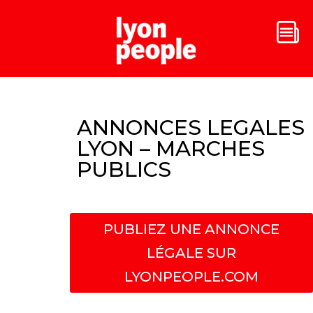
ANNONCES LEGALES
LYON – MARCHES
PUBLICS
PUBLIEZ UNE ANNONCE
LÉGALE SUR
LYONPEOPLE.COM