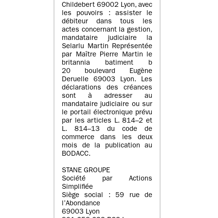
Childebert 69002 Lyon, avec
les pouvoirs : assister le
débiteur dans tous les
actes concernant la gestion,
mandataire judiciaire la
Selarlu Martin Représentée
par Maître Pierre Martin le
britannia batiment b
20 boulevard Eugène
Deruelle 69003 Lyon. Les
déclarations des créances
sont à adresser au
mandataire judiciaire ou sur
le portail électronique prévu
par les articles L. 814–2 et
L. 814–13 du code de
commerce dans les deux
mois de la publication au
BODACC.
STANE GROUPE
Société par Actions
Simplifiée
Siège social : 59 rue de
l’Abondance
69003 Lyon