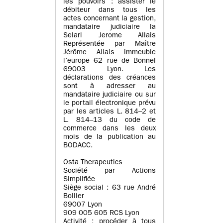
les pouvoirs : assister le
débiteur dans tous les
actes concernant la gestion,
mandataire judiciaire la
Selarl Jerome Allais
Représentée par Maître
Jérôme Allais immeuble
l’europe 62 rue de Bonnel
69003 Lyon. Les
déclarations des créances
sont à adresser au
mandataire judiciaire ou sur
le portail électronique prévu
par les articles L. 814–2 et
L. 814–13 du code de
commerce dans les deux
mois de la publication au
BODACC.
Osta Therapeutics
Société par Actions
Simplifiée
Siège social : 63 rue André
Bollier
69007 Lyon
909 005 605 RCS Lyon
Activité : procéder à tous