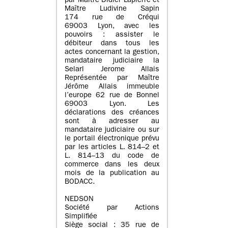
par Maître Didier Lapierre et
Maître Ludivine Sapin
174 rue de Créqui
69003 Lyon, avec les
pouvoirs : assister le
débiteur dans tous les
actes concernant la gestion,
mandataire judiciaire la
Selarl Jerome Allais
Représentée par Maître
Jérôme Allais immeuble
l’europe 62 rue de Bonnel
69003 Lyon. Les
déclarations des créances
sont à adresser au
mandataire judiciaire ou sur
le portail électronique prévu
par les articles L. 814–2 et
L. 814–13 du code de
commerce dans les deux
mois de la publication au
BODACC.
NEDSON
Société par Actions
Simplifiée
Siège social : 35 rue de