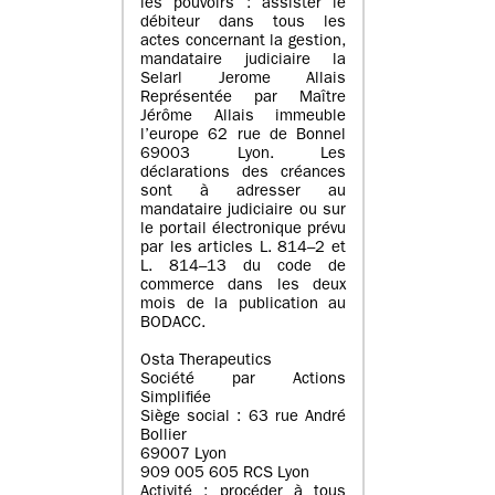
les pouvoirs : assister le
débiteur dans tous les
actes concernant la gestion,
mandataire judiciaire la
Selarl Jerome Allais
Représentée par Maître
Jérôme Allais immeuble
l’europe 62 rue de Bonnel
69003 Lyon. Les
déclarations des créances
sont à adresser au
mandataire judiciaire ou sur
le portail électronique prévu
par les articles L. 814–2 et
L. 814–13 du code de
commerce dans les deux
mois de la publication au
BODACC.
Osta Therapeutics
Société par Actions
Simplifiée
Siège social : 63 rue André
Bollier
69007 Lyon
909 005 605 RCS Lyon
Activité : procéder à tous