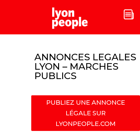
ANNONCES LEGALES
LYON – MARCHES
PUBLICS
PUBLIEZ UNE ANNONCE
LÉGALE SUR
LYONPEOPLE.COM