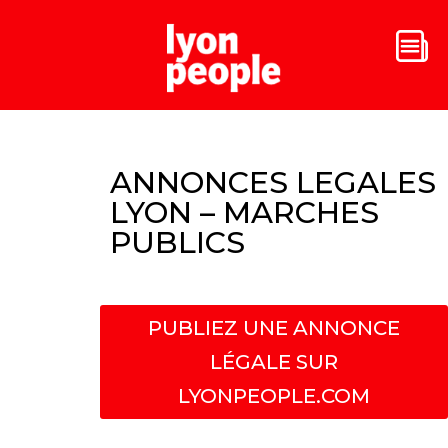
ANNONCES LEGALES
LYON – MARCHES
PUBLICS
PUBLIEZ UNE ANNONCE
LÉGALE SUR
LYONPEOPLE.COM