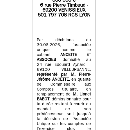
0
00 000
€
6 rue Pierre Timbaud -
69200 VENISSIEUX
501 797 708 RCS LYON
Par décisions du
30.06.2026, l’associée
unique nomme le
cabinet
ANCETTE ET
ASSOCIES
domicilié au
24 rue Edouard Aynard –
69100 VILLEURBANNE,
r
eprésenté par M
.
Pierre
-
Jérôme ANCETTE,
en qualité
de Commissaire aux
Comptes titulaire, en
remplacement de
M
.
Lionel
BABOT
, démissionnaire pour
la durée restant à courir du
mandat de son
prédécesseur, soit jusqu’à
la décision de l’Associée
Unique sur les comptes de
l’exercice clos le