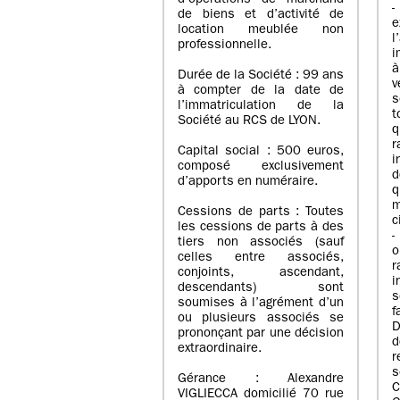
d’opérations de marchand
de biens et d’activité de
e
location meublée non
l
professionnelle.
i
à
Durée de la Société : 99 ans
v
à compter de la date de
s
l’immatriculation de la
Société au RCS de LYON.
q
r
Capital social : 500 euros,
i
composé exclusivement
d
d’apports en numéraire.
q
m
Cessions de parts : Toutes
c
les cessions de parts à des
-
tiers non associés (sauf
o
celles entre associés,
r
conjoints, ascendant,
i
descendants) sont
s
soumises à l’agrément d’un
f
ou plusieurs associés se
D
prononçant par une décision
d
extraordinaire.
r
s
Gérance : Alexandre
C
VIGLIECCA domicilié 70 rue