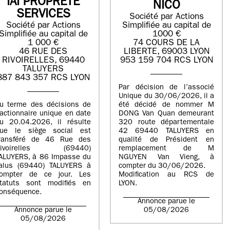
IAI PROPRETE
NICO
SERVICES
Société par Actions
Société par Actions
Simplifiée au capital de
Simplifiée au capital de
1000 €
1 000 €
74 COURS DE LA
46 RUE DES
LIBERTE, 69003 LYON
RIVOIRELLES, 69440
953 159 704 RCS LYON
TALUYERS
887 843 357 RCS LYON
Par décision de l’associé
Unique du 30/06/2026, il a
u terme des décisions de
été décidé de nommer M
’actionnaire unique en date
DONG Van Quan demeurant
u 20.04.2026, il résulte
320 route départementale
ue le siège social est
42 69440 TALUYERS en
ransféré de 46 Rue des
qualité de Président en
Rivoirelles (69440)
remplacement de M
ALUYERS, à 86 Impasse du
NGUYEN Van Vieng, à
alus (69440) TALUYERS à
compter du 30/06/2026.
ompter de ce jour. Les
Modification au RCS de
tatuts sont modifiés en
LYON.
onséquence.
Annonce parue le
Annonce parue le
05/08/2026
05/08/2026