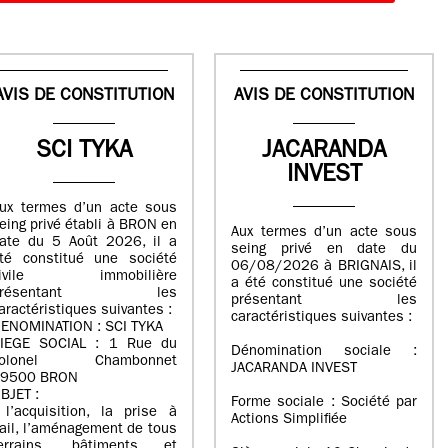
AVIS DE CONSTITUTION
AVIS DE CONSTITUTION
SCI TYKA
JACARANDA
INVEST
ux termes d’un acte sous
eing privé établi à BRON en
Aux termes d’un acte sous
ate du 5 Août 2026, il a
seing privé en date du
té constitué une société
06/08/2026 à BRIGNAIS, il
civile immobilière
a été constitué une société
présentant les
présentant les
aractéristiques suivantes :
caractéristiques suivantes :
ENOMINATION : SCI TYKA
IEGE SOCIAL : 1 Rue du
Dénomination sociale :
colonel Chambonnet
JACARANDA INVEST
9500 BRON
BJET :
Forme sociale : Société par
 l’acquisition, la prise à
Actions Simplifiée
ail, l’aménagement de tous
errains, bâtiments et