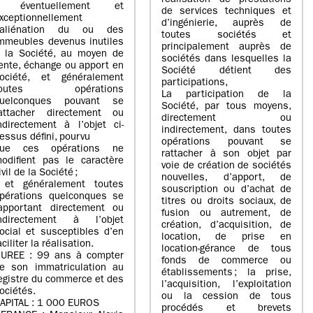
réalisation de prestations
- éventuellement et
de services techniques et
xceptionnellement
d’ingénierie, auprès de
’aliénation du ou des
toutes sociétés et
mmeubles devenus inutiles
principalement auprès de
 la Société, au moyen de
sociétés dans lesquelles la
ente, échange ou apport en
Société détient des
ociété, et généralement
participations,
toutes opérations
La participation de la
uelconques pouvant se
Société, par tous moyens,
attacher directement ou
directement ou
ndirectement à l’objet ci-
indirectement, dans toutes
essus défini, pourvu
opérations pouvant se
ue ces opérations ne
rattacher à son objet par
odifient pas le caractère
voie de création de sociétés
ivil de la Société ;
nouvelles, d’apport, de
 et généralement toutes
souscription ou d’achat de
pérations quelconques se
titres ou droits sociaux, de
apportant directement ou
fusion ou autrement, de
ndirectement à l’objet
création, d’acquisition, de
ocial et susceptibles d’en
location, de prise en
aciliter la réalisation.
location-gérance de tous
UREE : 99 ans à compter
fonds de commerce ou
e son immatriculation au
établissements ; la prise,
egistre du commerce et des
l’acquisition, l’exploitation
ociétés.
ou la cession de tous
APITAL : 1 000 EUROS
procédés et brevets