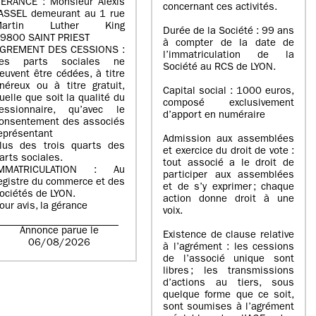
ERANCE : Monsieur Alexis
concernant ces activités.
ASSEL demeurant au 1 rue
Martin Luther King
Durée de la Société : 99 ans
9800 SAINT PRIEST
à compter de la date de
GREMENT DES CESSIONS :
l’immatriculation de la
es parts sociales ne
Société au RCS de LYON.
euvent être cédées, à titre
néreux ou à titre gratuit,
Capital social : 1000 euros,
uelle que soit la qualité du
composé exclusivement
essionnaire, qu’avec le
d’apport en numéraire
onsentement des associés
eprésentant
Admission aux assemblées
lus des trois quarts des
et exercice du droit de vote :
arts sociales.
tout associé a le droit de
IMMATRICULATION : Au
participer aux assemblées
egistre du commerce et des
et de s’y exprimer ; chaque
ociétés de LYON.
action donne droit à une
our avis, la gérance
voix.
Annonce parue le
Existence de clause relative
06/08/2026
à l’agrément : les cessions
de l’associé unique sont
libres ; les transmissions
d’actions au tiers, sous
quelque forme que ce soit,
sont soumises à l’agrément