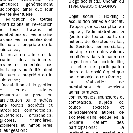
Siège social : 10 Chemin du
mmeubles généralement
Tavel, 69630 CHAPONOST
uelconque ainsi que leur
evente éventuelle ;
Objet social : Holding :
 l’édification de toutes
acquisition par voie d’achat,
onstructions et l’exécution
d’apport, de souscription au
de tous travaux et
capital, l’administration, la
nstallations sur les terrains
gestion de toutes parts ou
u dans les immeubles dont
actions de Sociétés civiles,
lle aura la propriété ou la
de Sociétés commerciales,
ouissance ;
ainsi que de toutes valeurs
 la mise en valeur et la
mobilières dans le cadre de
ocation des bâtiments,
la gestion d’un portefeuille,
errains et immeubles nus
la prise de participation
insi acquis ou édifiés, dont
dans toute société quel que
lle aura la propriété ou la
soit son objet ou sa forme ;
ouissance ;
La réalisation de
 l’acquisition et la gestion
prestations de services
de toutes valeurs
administratives,
obilières ; la prise de
commerciales, financières et
articipation ou d’intérêts
comptables, auprès de
ans toutes sociétés et
toutes sociétés et
ntreprises commerciales,
principalement auprès de
ndustrielles, artisanales,
sociétés dans lesquelles la
gricoles, financières,
Société détient des
obilières et immobilières
participations ; La
t leur gestion ;