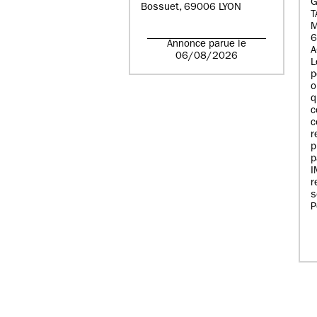
G
Bossuet, 69006 LYON
T
6
Annonce parue le
A
06/08/2026
L
p
o
q
c
c
r
p
p
r
s
P