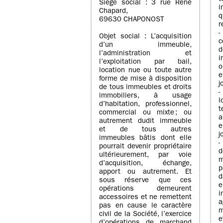
Siège social : 3 rue René
i
Chapard,
q
69630 CHAPONOST
r
-
Objet social : L’acquisition
c
d’un immeuble,
l’administration et
i
l’exploitation par bail,
o
location nue ou toute autre
e
forme de mise à disposition
j
de tous immeubles et droits
-
immobiliers, à usage
l
d’habitation, professionnel,
t
commercial ou mixte ; ou
a
autrement dudit immeuble
e
et de tous autres
j
immeubles bâtis dont elle
-
pourrait devenir propriétaire
ultérieurement, par voie
m
d’acquisition, échange,
p
apport ou autrement. Et
d
sous réserve que ces
e
opérations demeurent
i
accessoires et ne remettent
a
pas en cause le caractère
m
civil de la Société, l’exercice
e