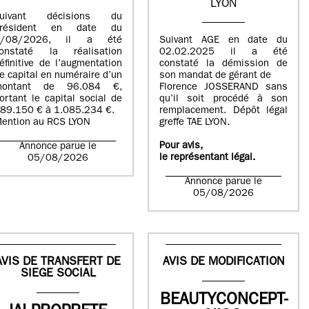
LYON
suivant décisions du
Président en date du
5/08/2026, il a été
Suivant AGE en date du
onstaté la réalisation
02.02.2025 il a été
éfinitive de l’augmentation
constaté la démission de
e capital en numéraire d’un
son mandat de gérant de
montant de 96.084 €,
Florence JOSSERAND sans
ortant le capital social de
qu’il soit procédé à son
89.150 € à 1.085.234 €.
remplacement. Dépôt légal
ention au RCS LYON
greffe TAE LYON.
Pour avis,
Annonce parue le
le représentant légal.
05/08/2026
Annonce parue le
05/08/2026
AVIS DE TRANSFERT DE
AVIS DE MODIFICATION
SIEGE SOCIAL
BEAUTYCONCEPT-