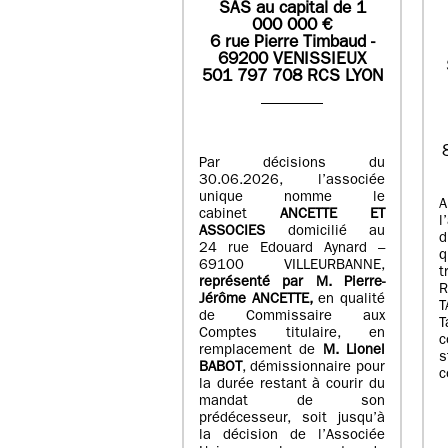
SAS
au capital de
1
0
00 000
€
6 rue Pierre Timbaud -
69200 VENISSIEUX
501 797 708 RCS LYON
Par décisions du
30.06.2026, l’associée
unique nomme le
A
cabinet
ANCETTE ET
l
ASSOCIES
domicilié au
d
24 rue Edouard Aynard –
q
69100 VILLEURBANNE,
t
r
eprésenté par M
.
Pierre
-
Jérôme ANCETTE,
en qualité
T
de Commissaire aux
T
Comptes titulaire, en
c
remplacement de
M
.
Lionel
s
BABOT
, démissionnaire pour
c
la durée restant à courir du
mandat de son
prédécesseur, soit jusqu’à
la décision de l’Associée