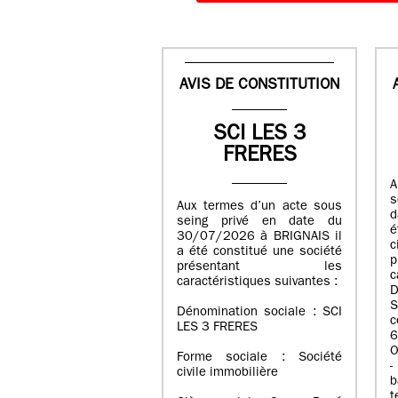
AVIS DE CONSTITUTION
SCI LES 3
FRERES
A
s
Aux termes d’un acte sous
d
seing privé en date du
é
30/07/2026 à BRIGNAIS il
a été constitué une société
présentant les
c
caractéristiques suivantes :
D
S
Dénomination sociale : SCI
LES 3 FRERES
6
O
Forme sociale : Société
-
civile immobilière
b
t