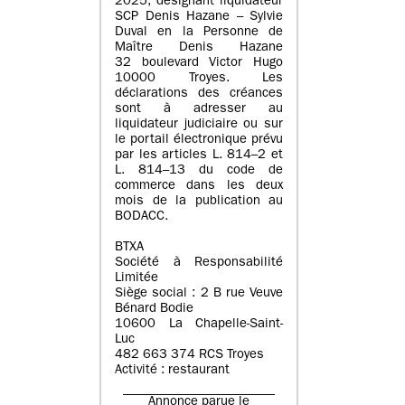
2025, désignant liquidateur
SCP Denis Hazane – Sylvie
Duval en la Personne de
Maître Denis Hazane
32 boulevard Victor Hugo
10000 Troyes. Les
déclarations des créances
sont à adresser au
liquidateur judiciaire ou sur
le portail électronique prévu
par les articles L. 814–2 et
L. 814–13 du code de
commerce dans les deux
mois de la publication au
BODACC.
BTXA
Société à Responsabilité
Limitée
Siège social : 2 B rue Veuve
Bénard Bodie
10600 La Chapelle-Saint-
Luc
482 663 374 RCS Troyes
Activité : restaurant
Annonce parue le