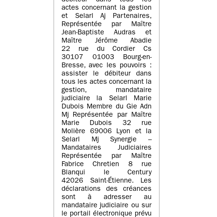
débiteur dans tous les
actes concernant la gestion
et Selarl Aj Partenaires,
Représentée par Maître
Jean-Baptiste Audras et
Maître Jérôme Abadie
22 rue du Cordier Cs
30107 01003 Bourg-en-
Bresse, avec les pouvoirs :
assister le débiteur dans
tous les actes concernant la
gestion, mandataire
judiciaire la Selarl Marie
Dubois Membre du Gie Adn
Mj Représentée par Maître
Marie Dubois 32 rue
Molière 69006 Lyon et la
Selarl Mj Synergie –
Mandataires Judiciaires
Représentée par Maître
Fabrice Chretien 8 rue
Blanqui le Century
42026 Saint-Étienne. Les
déclarations des créances
sont à adresser au
mandataire judiciaire ou sur
le portail électronique prévu