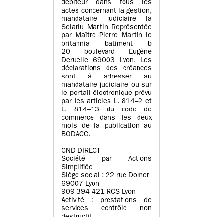
débiteur dans tous les
actes concernant la gestion,
mandataire judiciaire la
Selarlu Martin Représentée
par Maître Pierre Martin le
britannia batiment b
20 boulevard Eugène
Deruelle 69003 Lyon. Les
déclarations des créances
sont à adresser au
mandataire judiciaire ou sur
le portail électronique prévu
par les articles L. 814–2 et
L. 814–13 du code de
commerce dans les deux
mois de la publication au
BODACC.
CND DIRECT
Société par Actions
Simplifiée
Siège social : 22 rue Domer
69007 Lyon
909 394 421 RCS Lyon
Activité : prestations de
services contrôle non