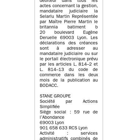
débiteur dans tous les
actes concernant la gestion,
mandataire judiciaire la
Selarlu Martin Représentée
par Maître Pierre Martin le
britannia batiment b
20 boulevard Eugène
Deruelle 69003 Lyon. Les
déclarations des créances
sont à adresser au
mandataire judiciaire ou sur
le portail électronique prévu
par les articles L. 814–2 et
L. 814–13 du code de
commerce dans les deux
mois de la publication au
BODACC.
STANE GROUPE
Société par Actions
Simplifiée
Siège social : 59 rue de
l’Abondance
69003 Lyon
901 658 633 RCS Lyon
Activité : services
administratifs combinés de