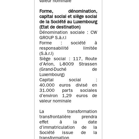
valeur nominale
Forme, dénomination
,
capital social
et siège social
de la Société au Luxembourg
(Etat d
e destination
)
Dénomination sociale : CW
GROUP S.à.r.l
Forme : société à
responsabilité limitée
(S.à.r.l)
Siège social : 117, Route
d’Arlon, L-8009 Strassen
(Grand-Duché de
Luxembourg)
Capital social :
40.000 euros divisé en
31.000 parts sociales
d’environ 1,29 euros de
valeur nominale
La transformation
transfrontalière prendra
effet à la date
d’immatriculation de la
Société issue de la
transformation