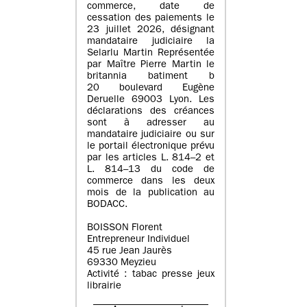
commerce, date de
cessation des paiements le
23 juillet 2026, désignant
mandataire judiciaire la
Selarlu Martin Représentée
par Maître Pierre Martin le
britannia batiment b
20 boulevard Eugène
Deruelle 69003 Lyon. Les
déclarations des créances
sont à adresser au
mandataire judiciaire ou sur
le portail électronique prévu
par les articles L. 814–2 et
L. 814–13 du code de
commerce dans les deux
mois de la publication au
BODACC.
BOISSON Florent
Entrepreneur Individuel
45 rue Jean Jaurès
69330 Meyzieu
Activité : tabac presse jeux
librairie