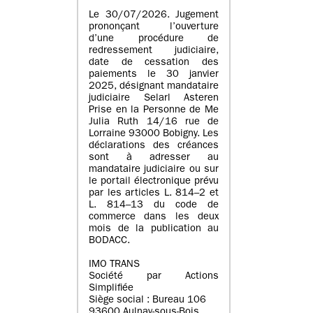
Le 30/07/2026. Jugement
prononçant l’ouverture
d’une procédure de
redressement judiciaire,
date de cessation des
paiements le 30 janvier
2025, désignant mandataire
judiciaire Selarl Asteren
Prise en la Personne de Me
Julia Ruth 14/16 rue de
Lorraine 93000 Bobigny. Les
déclarations des créances
sont à adresser au
mandataire judiciaire ou sur
le portail électronique prévu
par les articles L. 814–2 et
L. 814–13 du code de
commerce dans les deux
mois de la publication au
BODACC.
IMO TRANS
Société par Actions
Simplifiée
Siège social : Bureau 106
93600 Aulnay-sous-Bois