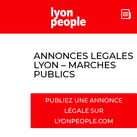
ANNONCES LEGALES
LYON – MARCHES
PUBLICS
PUBLIEZ UNE ANNONCE
LÉGALE SUR
LYONPEOPLE.COM