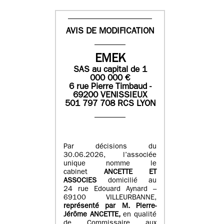
AVIS DE MODIFICATION
EMEK
SAS
au capital de
1
0
00 000
€
6 rue Pierre Timbaud -
69200 VENISSIEUX
501 797 708 RCS LYON
Par décisions du
30.06.2026, l’associée
unique nomme le
cabinet
ANCETTE ET
ASSOCIES
domicilié au
24 rue Edouard Aynard –
69100 VILLEURBANNE,
r
eprésenté par M
.
Pierre
-
Jérôme ANCETTE,
en qualité
de Commissaire aux