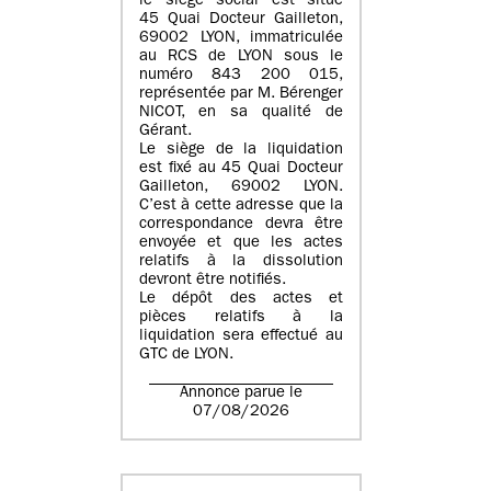
le siège social est situé
45 Quai Docteur Gailleton,
69002 LYON
, immatriculée
au
RCS de LYON sous le
numéro 843 200 015
,
représentée par
M. Bérenger
NICOT
, en sa qualité de
Gérant.
Le siège de la liquidation
est fixé au
45 Quai Docteur
Gailleton, 69002 LYON
.
C’est à cette adresse que la
correspondance devra être
envoyée et que les actes
relatifs à la dissolution
devront être notifiés.
Le dépôt des actes et
pièces relatifs à la
liquidation sera effectué au
GTC de
LYON
.
Annonce parue le
07/08/2026