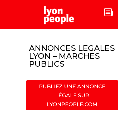
ANNONCES LEGALES
LYON – MARCHES
PUBLICS
PUBLIEZ UNE ANNONCE
LÉGALE SUR
LYONPEOPLE.COM