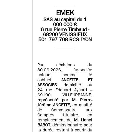
EMEK
SAS
au capital de
1
0
00 000
€
6 rue Pierre Timbaud -
69200 VENISSIEUX
501 797 708 RCS LYON
Par décisions du
30.06.2026, l’associée
unique nomme le
cabinet
ANCETTE ET
ASSOCIES
domicilié au
24 rue Edouard Aynard –
69100 VILLEURBANNE,
r
eprésenté par M
.
Pierre
-
Jérôme ANCETTE,
en qualité
de Commissaire aux
Comptes titulaire, en
remplacement de
M
.
Lionel
BABOT
, démissionnaire pour
la durée restant à courir du