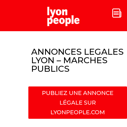
ANNONCES LEGALES
LYON – MARCHES
PUBLICS
PUBLIEZ UNE ANNONCE
LÉGALE SUR
LYONPEOPLE.COM