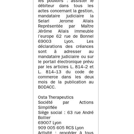
les pouvoirs : assister le
débiteur dans tous les
actes concernant la gestion,
mandataire judiciaire la
Selarl Jerome Allais
Représentée par Maître
Jérôme Allais immeuble
l’europe 62 rue de Bonnel
69003 Lyon. Les
déclarations des créances
sont à adresser au
mandataire judiciaire ou sur
le portail électronique prévu
par les articles L. 814–2 et
L. 814–13 du code de
commerce dans les deux
mois de la publication au
BODACC.
Osta Therapeutics
Société par Actions
Simplifiée
Siège social : 63 rue André
Bollier
69007 Lyon
909 005 605 RCS Lyon
Activité : procéder à tous