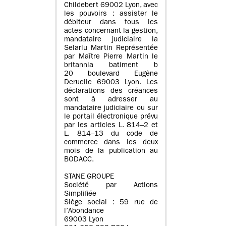
Childebert 69002 Lyon, avec
les pouvoirs : assister le
débiteur dans tous les
actes concernant la gestion,
mandataire judiciaire la
Selarlu Martin Représentée
par Maître Pierre Martin le
britannia batiment b
20 boulevard Eugène
Deruelle 69003 Lyon. Les
déclarations des créances
sont à adresser au
mandataire judiciaire ou sur
le portail électronique prévu
par les articles L. 814–2 et
L. 814–13 du code de
commerce dans les deux
mois de la publication au
BODACC.
STANE GROUPE
Société par Actions
Simplifiée
Siège social : 59 rue de
l’Abondance
69003 Lyon