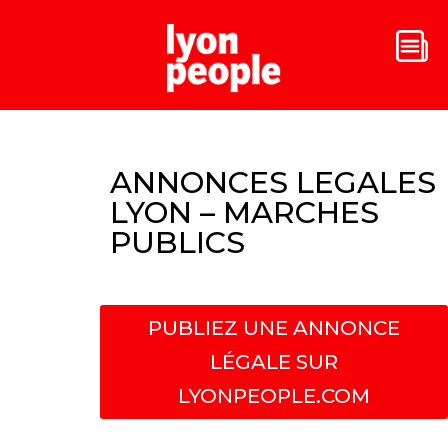
ANNONCES LEGALES
LYON – MARCHES
PUBLICS
PUBLIEZ UNE ANNONCE
LÉGALE SUR
LYONPEOPLE.COM