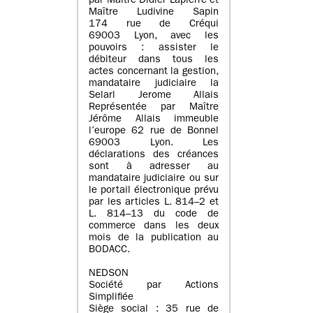
par Maître Didier Lapierre et
Maître Ludivine Sapin
174 rue de Créqui
69003 Lyon, avec les
pouvoirs : assister le
débiteur dans tous les
actes concernant la gestion,
mandataire judiciaire la
Selarl Jerome Allais
Représentée par Maître
Jérôme Allais immeuble
l’europe 62 rue de Bonnel
69003 Lyon. Les
déclarations des créances
sont à adresser au
mandataire judiciaire ou sur
le portail électronique prévu
par les articles L. 814–2 et
L. 814–13 du code de
commerce dans les deux
mois de la publication au
BODACC.
NEDSON
Société par Actions
Simplifiée
Siège social : 35 rue de