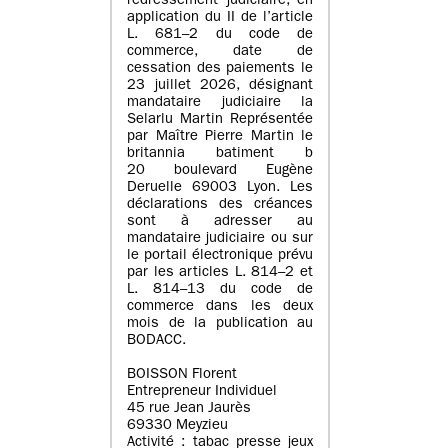
redressement judiciaire, en
application du II de l’article
L. 681–2 du code de
commerce, date de
cessation des paiements le
23 juillet 2026, désignant
mandataire judiciaire la
Selarlu Martin Représentée
par Maître Pierre Martin le
britannia batiment b
20 boulevard Eugène
Deruelle 69003 Lyon. Les
déclarations des créances
sont à adresser au
mandataire judiciaire ou sur
le portail électronique prévu
par les articles L. 814–2 et
L. 814–13 du code de
commerce dans les deux
mois de la publication au
BODACC.
BOISSON Florent
Entrepreneur Individuel
45 rue Jean Jaurès
69330 Meyzieu
Activité : tabac presse jeux