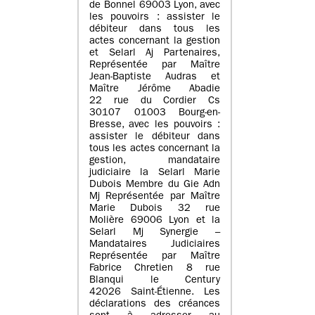
de Bonnel 69003 Lyon, avec
les pouvoirs : assister le
débiteur dans tous les
actes concernant la gestion
et Selarl Aj Partenaires,
Représentée par Maître
Jean-Baptiste Audras et
Maître Jérôme Abadie
22 rue du Cordier Cs
30107 01003 Bourg-en-
Bresse, avec les pouvoirs :
assister le débiteur dans
tous les actes concernant la
gestion, mandataire
judiciaire la Selarl Marie
Dubois Membre du Gie Adn
Mj Représentée par Maître
Marie Dubois 32 rue
Molière 69006 Lyon et la
Selarl Mj Synergie –
Mandataires Judiciaires
Représentée par Maître
Fabrice Chretien 8 rue
Blanqui le Century
42026 Saint-Étienne. Les
déclarations des créances