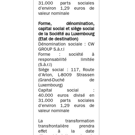
31.000 parts sociales
d’environ 1,29 euros de
valeur nominale
Forme, dénomination
,
capital social
et siège social
de la Société au Luxembourg
(Etat d
e destination
)
Dénomination sociale : CW
GROUP S.à.r.l
Forme : société à
responsabilité limitée
(S.à.r.l)
Siège social : 117, Route
d’Arlon, L-8009 Strassen
(Grand-Duché de
Luxembourg)
Capital social :
40.000 euros divisé en
31.000 parts sociales
d’environ 1,29 euros de
valeur nominale
La transformation
transfrontalière prendra
effet à la date