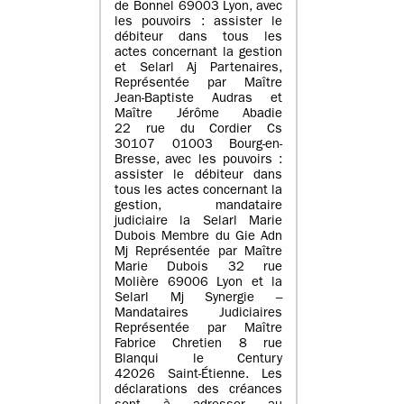
de Bonnel 69003 Lyon, avec
les pouvoirs : assister le
débiteur dans tous les
actes concernant la gestion
et Selarl Aj Partenaires,
Représentée par Maître
Jean-Baptiste Audras et
Maître Jérôme Abadie
22 rue du Cordier Cs
30107 01003 Bourg-en-
Bresse, avec les pouvoirs :
assister le débiteur dans
tous les actes concernant la
gestion, mandataire
judiciaire la Selarl Marie
Dubois Membre du Gie Adn
Mj Représentée par Maître
Marie Dubois 32 rue
Molière 69006 Lyon et la
Selarl Mj Synergie –
Mandataires Judiciaires
Représentée par Maître
Fabrice Chretien 8 rue
Blanqui le Century
42026 Saint-Étienne. Les
déclarations des créances