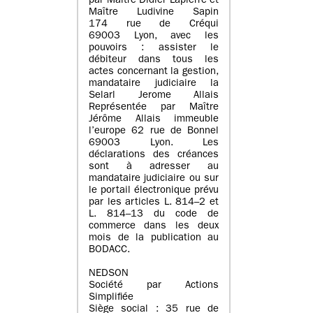
par Maître Didier Lapierre et
Maître Ludivine Sapin
174 rue de Créqui
69003 Lyon, avec les
pouvoirs : assister le
débiteur dans tous les
actes concernant la gestion,
mandataire judiciaire la
Selarl Jerome Allais
Représentée par Maître
Jérôme Allais immeuble
l’europe 62 rue de Bonnel
69003 Lyon. Les
déclarations des créances
sont à adresser au
mandataire judiciaire ou sur
le portail électronique prévu
par les articles L. 814–2 et
L. 814–13 du code de
commerce dans les deux
mois de la publication au
BODACC.
NEDSON
Société par Actions
Simplifiée
Siège social : 35 rue de