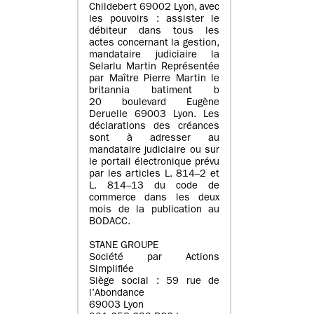
Childebert 69002 Lyon, avec
les pouvoirs : assister le
débiteur dans tous les
actes concernant la gestion,
mandataire judiciaire la
Selarlu Martin Représentée
par Maître Pierre Martin le
britannia batiment b
20 boulevard Eugène
Deruelle 69003 Lyon. Les
déclarations des créances
sont à adresser au
mandataire judiciaire ou sur
le portail électronique prévu
par les articles L. 814–2 et
L. 814–13 du code de
commerce dans les deux
mois de la publication au
BODACC.
STANE GROUPE
Société par Actions
Simplifiée
Siège social : 59 rue de
l’Abondance
69003 Lyon