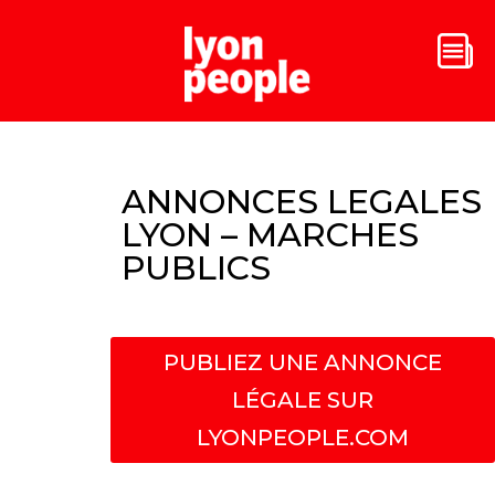
ANNONCES LEGALES
LYON – MARCHES
PUBLICS
PUBLIEZ UNE ANNONCE
LÉGALE SUR
LYONPEOPLE.COM