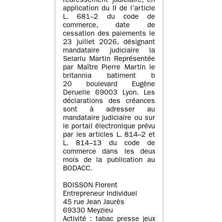
redressement judiciaire, en
application du II de l’article
L. 681–2 du code de
commerce, date de
cessation des paiements le
23 juillet 2026, désignant
mandataire judiciaire la
Selarlu Martin Représentée
par Maître Pierre Martin le
britannia batiment b
20 boulevard Eugène
Deruelle 69003 Lyon. Les
déclarations des créances
sont à adresser au
mandataire judiciaire ou sur
le portail électronique prévu
par les articles L. 814–2 et
L. 814–13 du code de
commerce dans les deux
mois de la publication au
BODACC.
BOISSON Florent
Entrepreneur Individuel
45 rue Jean Jaurès
69330 Meyzieu
Activité : tabac presse jeux