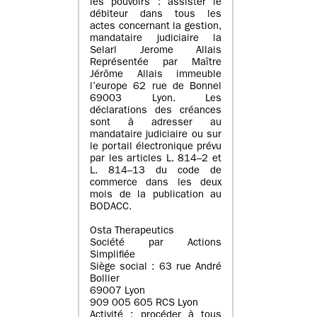
les pouvoirs : assister le
débiteur dans tous les
actes concernant la gestion,
mandataire judiciaire la
Selarl Jerome Allais
Représentée par Maître
Jérôme Allais immeuble
l’europe 62 rue de Bonnel
69003 Lyon. Les
déclarations des créances
sont à adresser au
mandataire judiciaire ou sur
le portail électronique prévu
par les articles L. 814–2 et
L. 814–13 du code de
commerce dans les deux
mois de la publication au
BODACC.
Osta Therapeutics
Société par Actions
Simplifiée
Siège social : 63 rue André
Bollier
69007 Lyon
909 005 605 RCS Lyon
Activité : procéder à tous