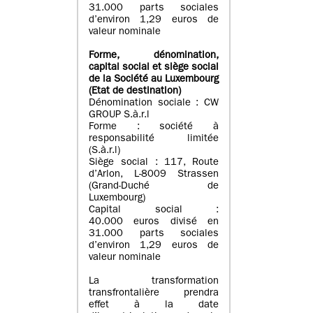
31.000 parts sociales
d’environ 1,29 euros de
valeur nominale
Forme, dénomination
,
capital social
et siège social
de la Société au Luxembourg
(Etat d
e destination
)
Dénomination sociale : CW
GROUP S.à.r.l
Forme : société à
responsabilité limitée
(S.à.r.l)
Siège social : 117, Route
d’Arlon, L-8009 Strassen
(Grand-Duché de
Luxembourg)
Capital social :
40.000 euros divisé en
31.000 parts sociales
d’environ 1,29 euros de
valeur nominale
La transformation
transfrontalière prendra
effet à la date